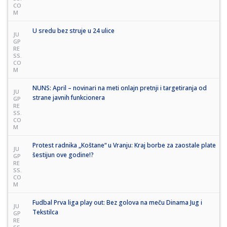
CO
M
U sredu bez struje u 24 ulice
JU
GP
RE
SS.
CO
M
NUNS: April – novinari na meti onlajn pretnji i targetiranja od
JU
strane javnih funkcionera
GP
RE
SS.
CO
M
Protest radnika „Koštane“ u Vranju: Kraj borbe za zaostale plate
JU
šestijun ove godine!?
GP
RE
SS.
CO
M
Fudbal Prva liga play out: Bez golova na meču Dinama Jug i
JU
Tekstilca
GP
RE