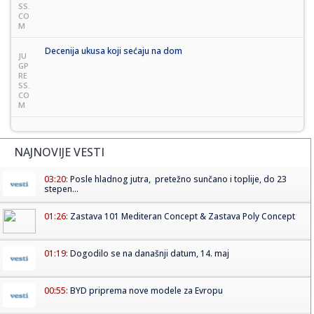
SS.
CO
M
Decenija ukusa koji sećaju na dom
JU
GP
RE
SS.
CO
M
NAJNOVIJE VESTI
03:20:
Posle hladnog jutra, pretežno sunčano i toplije, do 23
stepen...
01:26:
Zastava 101 Mediteran Concept & Zastava Poly Concept
01:19:
Dogodilo se na današnji datum, 14. maj
00:55:
BYD priprema nove modele za Evropu