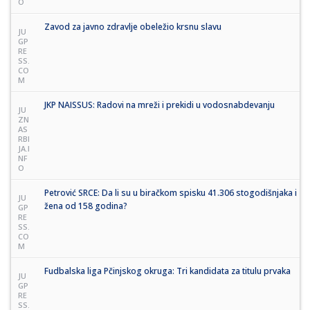
O
Zavod za javno zdravlje obeležio krsnu slavu
JU
GP
RE
SS.
CO
M
JKP NAISSUS: Radovi na mreži i prekidi u vodosnabdevanju
JU
ZN
AS
RBI
JA.I
NF
O
Petrović SRCE: Da li su u biračkom spisku 41.306 stogodišnjaka i
JU
žena od 158 godina?
GP
RE
SS.
CO
M
Fudbalska liga Pčinjskog okruga: Tri kandidata za titulu prvaka
JU
GP
RE
SS.