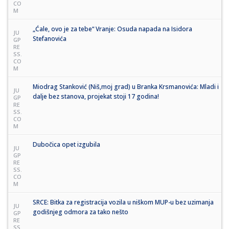
CO
M
„Ćale, ovo je za tebe“ Vranje: Osuda napada na Isidora
JU
Stefanovića
GP
RE
SS.
CO
M
Miodrag Stanković (Niš,moj grad) u Branka Krsmanovića: Mladi i
JU
dalje bez stanova, projekat stoji 17 godina!
GP
RE
SS.
CO
M
Dubočica opet izgubila
JU
GP
RE
SS.
CO
M
SRCE: Bitka za registracija vozila u niškom MUP-u bez uzimanja
JU
godišnjeg odmora za tako nešto
GP
RE
SS.