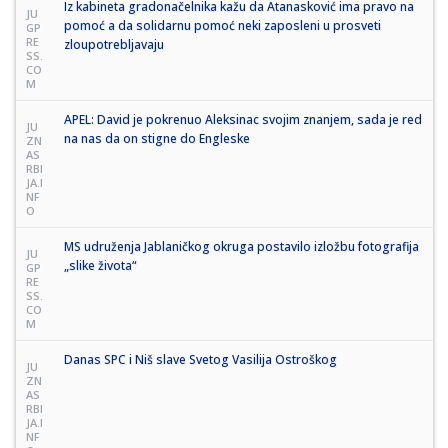
Iz kabineta gradonačelnika kažu da Atanasković ima pravo na
JU
pomoć a da solidarnu pomoć neki zaposleni u prosveti
GP
RE
zloupotrebljavaju
SS.
CO
M
APEL: David je pokrenuo Aleksinac svojim znanjem, sada je red
JU
na nas da on stigne do Engleske
ZN
AS
RBI
JA.I
NF
O
MS udruženja Jablaničkog okruga postavilo izložbu fotografija
JU
„slike života“
GP
RE
SS.
CO
M
Danas SPC i Niš slave Svetog Vasilija Ostroškog
JU
ZN
AS
RBI
JA.I
NF