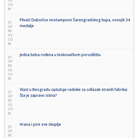
SS.
CO
M
Plivači Dubočice vicešampioni Šarengradskog kupa, osvojili 34
JU
medalje
GP
RE
SS.
CO
M
Jedna beba rođena u leskovačkom porodilištu
JU
GP
RE
SS.
CO
M
Vlast u Beogradu optužuje radnike za odlazak stranih fabrika:
JU
Šta je zapravo istina?
GP
RE
SS.
CO
M
Hrana i piće sve skuplje
JU
GP
RE