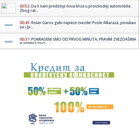
00:52:
Da li nam predstoji nova kriza u proizvodnji automobila:
Zbog rat...
00:45:
Rolan Garos gubi najveće zvezde! Posle Alkaraza, povukao
se i pr...
00:37:
POKRADENI SMO OD PRVOG MINUTA, PRAVIM ZVEZDAŠIMA
JE NEPRIJATNO: ...
00:31:
Užas u Mileševu: Beba stara dve nedelje donesena u Dom
zdravlja...
00:21:
Tanjga grmi na Pavla Ilića: Potkradani smo od prvog
minuta, prav...
00:18:
Horor u Nemačkoj! Pedijatar optužen za 130 monstruoznih
dela na...
00:14:
Bioskopski repertoari, 14-20. maj 2026.
00:10:
BRANKO ODVEO VALENSIJU NA FAJNAL-FOR: Panatinaikos
se ugasio u Ro...
00:05:
Rodrigao i Mateus "ukrali" trofej Vojvodini! Hajlajtsi