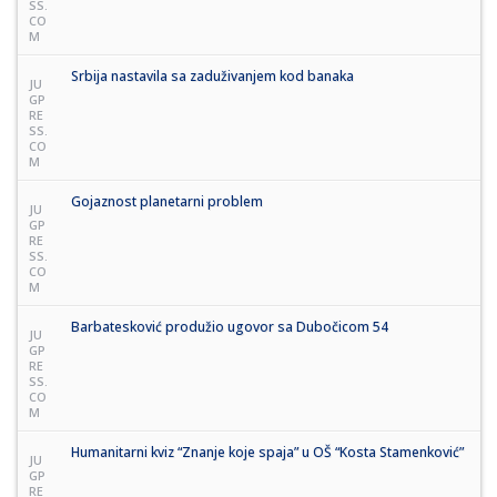
SS.
CO
M
Srbija nastavila sa zaduživanjem kod banaka
JU
GP
RE
SS.
CO
M
Gojaznost planetarni problem
JU
GP
RE
SS.
CO
M
Barbatesković produžio ugovor sa Dubočicom 54
JU
GP
RE
SS.
CO
M
Humanitarni kviz “Znanje koje spaja” u OŠ “Kosta Stamenković”
JU
GP
RE