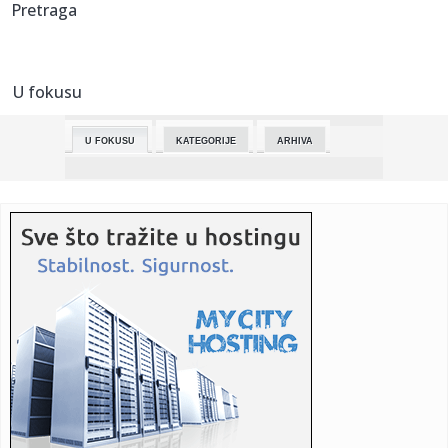
Pretraga
Zvezdinog ...
00:04:
BAKA PRASE IZGUBIO MILIONE ZBOG CRVENE ZVEZDE: Prve
reakcije jutj...
U fokusu
00:01:
DEJAN STANKOVIĆ NIKADA EMOTIVNIJI: Trener crveno-belih
prepun sr...
U FOKUSU
KATEGORIJE
ARHIVA
00:00:
Stanković jedva zadržao suze: Puno mi je srce, hvala
momcima, k...
23:57:
POGLEDAJTE KAKO JE ZVEZDA OSVOJILA ŠESTU VEZANU
DUPLU KRUNU: Evo...
23:55:
ZAKUVALO SE NA TERENU U LOZNICI NAKON POBEDE
ZVEZDE: Umalo velika...
23:49:
Valensija od 0:2 do 3:2 - PAO ne ide na F4 Evrolige!
23:47:
Oprez! Veoma hladna noć pred nama - preti nam mraz!
23:41:
Vojvodina poražena u finalu Kupa nakon izvođenja penala