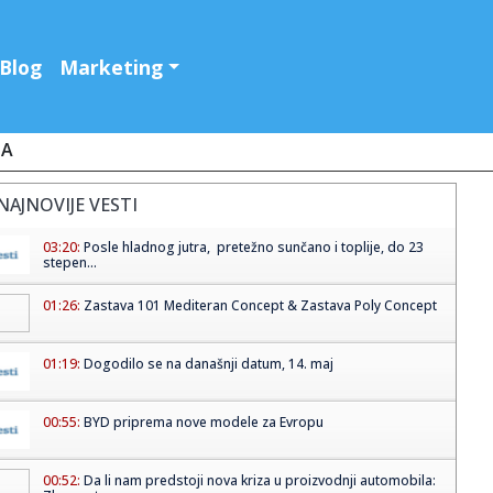
Blog
Marketing
JA
NAJNOVIJE VESTI
03:20:
Posle hladnog jutra, pretežno sunčano i toplije, do 23
stepen...
01:26:
Zastava 101 Mediteran Concept & Zastava Poly Concept
01:19:
Dogodilo se na današnji datum, 14. maj
00:55:
BYD priprema nove modele za Evropu
00:52:
Da li nam predstoji nova kriza u proizvodnji automobila: