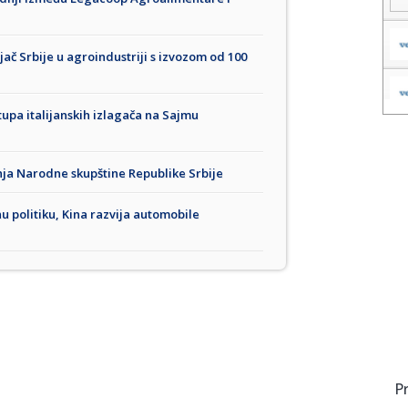
jač Srbije u agroindustriji s izvozom od 100
upa italijanskih izlagača na Sajmu
ja Narodne skupštine Republike Srbije
 politiku, Kina razvija automobile
P