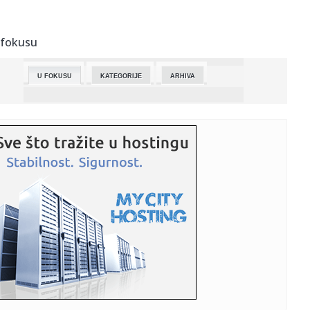
00:04:
BAKA PRASE IZGUBIO MILIONE ZBOG CRVENE ZVEZDE: Prve
reakcije jutj...
 fokusu
00:01:
DEJAN STANKOVIĆ NIKADA EMOTIVNIJI: Trener crveno-
belih prepun sr...
U FOKUSU
KATEGORIJE
ARHIVA
00:00:
Stanković jedva zadržao suze: Puno mi je srce, hvala
momcima, k...
23:57:
POGLEDAJTE KAKO JE ZVEZDA OSVOJILA ŠESTU VEZANU
DUPLU KRUNU: Evo...
23:55:
ZAKUVALO SE NA TERENU U LOZNICI NAKON POBEDE
ZVEZDE: Umalo velika...
23:49:
Valensija od 0:2 do 3:2 - PAO ne ide na F4 Evrolige!
23:47:
Oprez! Veoma hladna noć pred nama - preti nam mraz!
23:41:
Vojvodina poražena u finalu Kupa nakon izvođenja penala
23:41:
ALFA I OMEGA, APSOLUTNI GOSPODAR I VLADAR SRPSKOG