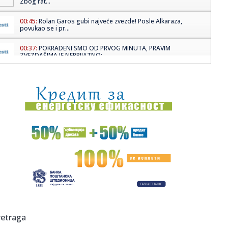
Zbog rat...
00:45:
Rolan Garos gubi najveće zvezde! Posle Alkaraza,
povukao se i pr...
00:37:
POKRADENI SMO OD PRVOG MINUTA, PRAVIM
ZVEZDAŠIMA JE NEPRIJATNO: ...
00:31:
Užas u Mileševu: Beba stara dve nedelje donesena u Dom
zdravlja...
00:21:
Tanjga grmi na Pavla Ilića: Potkradani smo od prvog
minuta, prav...
00:18:
Horor u Nemačkoj! Pedijatar optužen za 130 monstruoznih
dela na...
00:14:
Bioskopski repertoari, 14-20. maj 2026.
00:10:
BRANKO ODVEO VALENSIJU NA FAJNAL-FOR: Panatinaikos
se ugasio u Ro...
00:05:
Rodrigao i Mateus "ukrali" trofej Vojvodini! Hajlajtsi
retraga
Zvezdinog ...