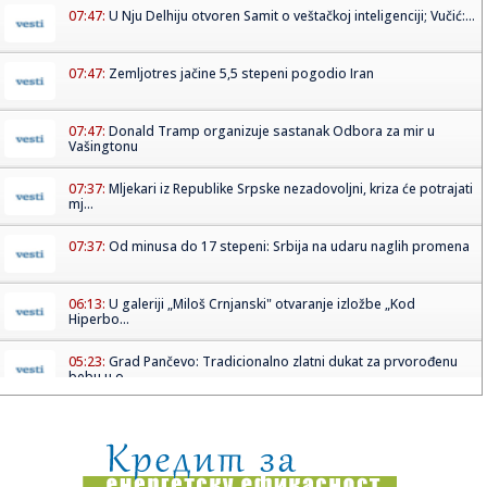
07:47:
U Nju Delhiju otvoren Samit o veštačkoj inteligenciji; Vučić:...
07:47:
Zemljotres jačine 5,5 stepeni pogodio Iran
07:47:
Donald Tramp organizuje sastanak Odbora za mir u
Vašingtonu
07:37:
Mljekari iz Republike Srpske nezadovoljni, kriza će potrajati
mj...
07:37:
Od minusa do 17 stepeni: Srbija na udaru naglih promena
06:13:
U galeriji „Miloš Crnjanski" otvaranje izložbe „Kod
Hiperbo...
05:23:
Grad Pančevo: Tradicionalno zlatni dukat za prvorođenu
bebu u o...
05:03:
Međunarodni sajam turizma u Beogradu, učestvuje više od
350 iz...
04:19:
Sednica Skupštine AP Vojvodine, na dnevnom redu