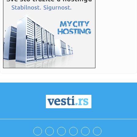
01:15:
Karan: Institucije Srpske biće očuvane, nadam se da će
prva po...
01:15:
Vraća se simbol Beograda: Muzej vazduhoplovstva dobija
novo lice
00:59:
Proizveden prvi Tesla Cybercab
00:52:
Horor na planini: Osmoro mrtvih, potraga za još jednim
nestalim ...
00:44:
ARSENAL OVU TITULU APSOLUTNO NE ZASLUŽUJE:
Kukavičluk Artete do...
00:38:
Naša pevačica šokirala priznanjem: "Pevala sam gostima
dok su ...
00:28:
Aktivnost Dobrotvorne ustanove Eparhije bačke
00:21:
Loša vremena za Seat: Volkswagen ne zna šta da radi sa
špansko...
00:17:
Milatović: Crna Gora i Srbija bratske države, čak i kada