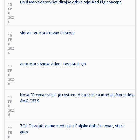
Bivši Mercedesov šef dizajna otkrio tajni Red Pig concept
18
FE
B
202
6
VinFast VF 6 startovao u Evropi
18
FE
B
202
6
Auto Moto Show video: Test Audi Q3
17
FE
B
202
6
Nova "Crvena svinja" je restomod baziran na modelu Mercedes-
17
AMG C63 S
FE
B
202
6
ZOI: Osvajači zlatne medalje iz Poljske dobiće novac, stan i
17
auto
FE
B