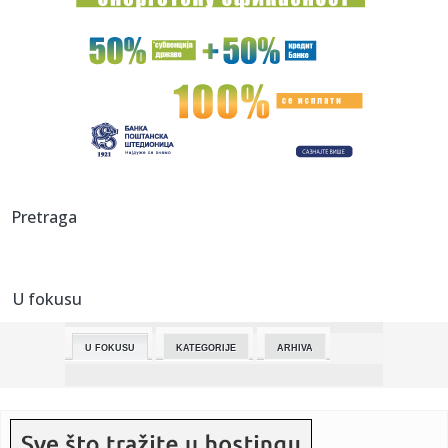
prostorni plan z...
02:51:
Oblačno sa sunčanim intervalima, temperature od -5 do 17
stepen...
02:17:
Zašto kineski automobili obećavaju 30 posto veći domet
od evro...
01:44:
Galatine akcije "skočile do neba": Ubedljiva pobeda nad
Juveom j...
01:38:
Petoro poginulo, mnogo je povređenih: Lančani sudar 30
Pretraga
vozila n...
01:37:
Bioskopski repertoari, 19-25. februar 2026.
U fokusu
01:35:
92-godišnjak je upravo kupio prvi Porsche, a već razmišlja
o d...
U FOKUSU
KATEGORIJE
ARHIVA
01:31:
Počinje Međunarodni sajam turizma: Čekaju vas veliki
popusti, ...
01:27:
Dogodilo se na današnji datum, 19. februar