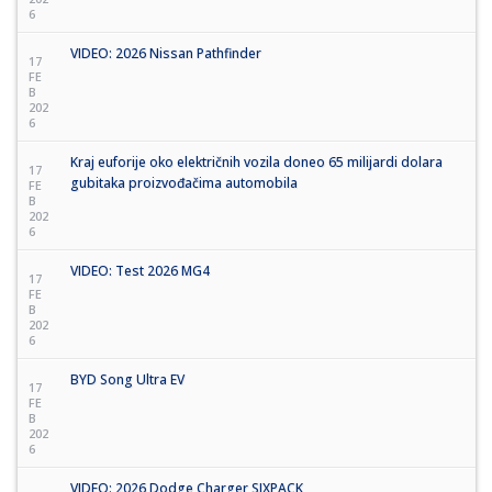
6
VIDEO: 2026 Nissan Pathfinder
17
FE
B
202
6
Kraj euforije oko električnih vozila doneo 65 milijardi dolara
17
gubitaka proizvođačima automobila
FE
B
202
6
VIDEO: Test 2026 MG4
17
FE
B
202
6
BYD Song Ultra EV
17
FE
B
202
6
VIDEO: 2026 Dodge Charger SIXPACK