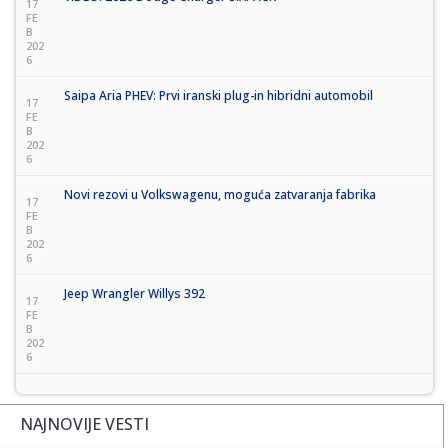
17
FE
B
202
6
Saipa Aria PHEV: Prvi iranski plug-in hibridni automobil
17
FE
B
202
6
Novi rezovi u Volkswagenu, moguća zatvaranja fabrika
17
FE
B
202
6
Jeep Wrangler Willys 392
17
FE
B
202
6
NAJNOVIJE VESTI