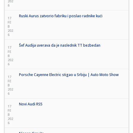
202
6
Ruski Aurus zatvorio fabriku i poslao radnike kući
17
FE
B
202
6
Šef Audija uverava da je naslednik TT bezbedan
17
FE
B
202
6
Porsche Cayenne Electric stigao u Srbiju | Auto Moto Show
17
FE
B
202
6
Novi Audi RS5
17
FE
B
202
6