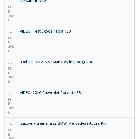
Nissan Gravite
17
FE
B
202
6
VIDEO: Test Škoda Fabia 130
17
FE
B
202
6
“Debeli” BMW M5? Mansory ima odgovor
17
FE
B
202
6
VIDEO: 2026 Chevrolet Corvette ZR1
17
FE
B
202
6
Izazovna vremena za BMW, Mercedes i Audi u Kini
17
FE
B
202