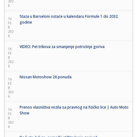
202
6
Staza u Barseloni ostaće u kalendaru Formule 1 do 2032.
16
godine
FE
B
202
6
VIDEO: Pet trikova za smanjenje potrošnje goriva
16
FE
B
202
6
Nissan Motoshow 26 ponuda
16
FE
B
202
6
Prenos vlasništva vozila sa pravnog na fizičko lice | Auto Moto
16
Show
FE
B
202
6