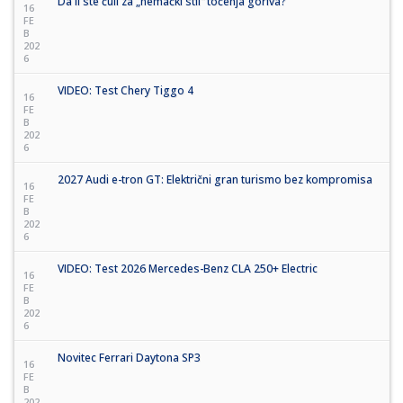
Da li ste čuli za „nemački stil“ točenja goriva?
16
FE
B
202
6
VIDEO: Test Chery Tiggo 4
16
FE
B
202
6
2027 Audi e-tron GT: Električni gran turismo bez kompromisa
16
FE
B
202
6
VIDEO: Test 2026 Mercedes-Benz CLA 250+ Electric
16
FE
B
202
6
Novitec Ferrari Daytona SP3
16
FE
B
202