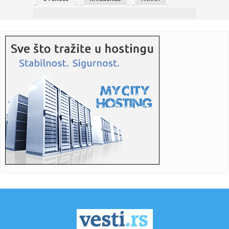
15:47:
Fudbal: Super liga Srbije 2025/26, 24. kolo
15:47:
Umrla supruga Radovana Karadžića
15:45:
Đurić: Poseta BiH zarad napretka regionalne saradnje i
položaj...
15:45:
Macura: Žensko preduzetništvo jedan od ključnih pokretača
odr...
15:45:
Gojković primila novoimenovanog ambasadora Indije
15:45:
Orban: Ukrajina ucenjuje Mađarsku tako što je zatvorila
nafotov...
15:45:
Macut sa načelnikom VMA o tome kako smanjiti liste
čekanja na...
15:45:
Slovačka proglasila vanrednu situaciju zbog obustava
isporuke na...
15:45:
Mićin i ambasador Šukla razgovarali o unapređenju