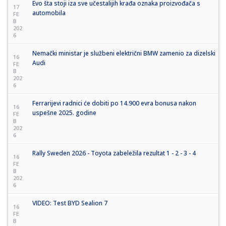
Evo šta stoji iza sve učestalijih krađa oznaka proizvođača s
17
automobila
FE
B
202
6
Nemački ministar je službeni električni BMW zamenio za dizelski
16
Audi
FE
B
202
6
Ferrarijevi radnici će dobiti po 14.900 evra bonusa nakon
16
uspešne 2025. godine
FE
B
202
6
Rally Sweden 2026 - Toyota zabeležila rezultat 1 - 2 - 3 - 4
16
FE
B
202
6
VIDEO: Test BYD Sealion 7
16
FE
B