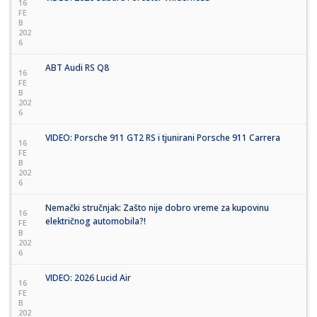
16
FE
B
202
6
ABT Audi RS Q8
16
FE
B
202
6
VIDEO: Porsche 911 GT2 RS i tjunirani Porsche 911 Carrera
16
FE
B
202
6
Nemački stručnjak: Zašto nije dobro vreme za kupovinu
16
električnog automobila?!
FE
B
202
6
VIDEO: 2026 Lucid Air
16
FE
B
202