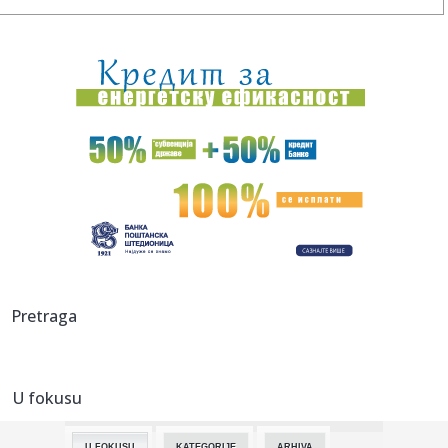
15:51:
Preminula supruga Radovana Karadžića
15:51:
Ženski GOAT: Zlatna Mikaela Šifrin
15:51:
Završeni protesti u Sarajevu: Ovo su novi zahtjevi
15:51:
Čokoladni desert koji osvaja na prvi zalogaj
15:51:
Bingo kroz projekat "Odvažne i hrabre" ponovo izdvaja
50.000 KM ...
15:51:
Andrija Milošević žrtva prevare, uključio i advokata
Pretraga
15:51:
Dženan u Njemačkoj kupio kuću za 3.550 evra, unutra našao
bog...
U fokusu
15:49:
SAOPŠTENJE PARTIZANA: Povod – Pavle Ilić!
U FOKUSU
KATEGORIJE
ARHIVA