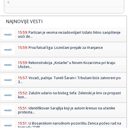
6
NAJNOVIJE VESTI
15:59:
Partizan je veoma nezadovoljan! Izdato hitno saopštenje
uoči de...
15:59:
Prva futsal liga: Lozničani prejaki za Vranjance
15:59:
Rekonstrukcija „Kotarke” u Novim Kozarcima pri kraju:
Uložen...
15:57:
Vozači, pažnja: Tuneli Šarani i Trbušani biće zatvoreni po
3...
15:52:
Zalužni udario na bivšeg šefa: Zelenski je kriv za propast
kon...
15:51:
Identifikovan Sarajlija koji je autom krenuo na učenike
protesta...
15:51:
U Bosanskom narodnom pozorištu Zenica počeo rad na
komadu "Offl...