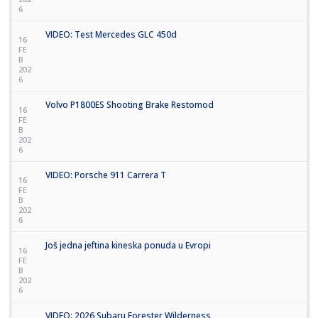
6
VIDEO: Test Mercedes GLC 450d
16
FE
B
202
6
Volvo P1800ES Shooting Brake Restomod
16
FE
B
202
6
VIDEO: Porsche 911 Carrera T
16
FE
B
202
6
Još jedna jeftina kineska ponuda u Evropi
16
FE
B
202
6
VIDEO: 2026 Subaru Forester Wilderness