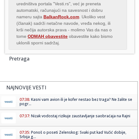
uredništva portala "Vesti.rs", već je preneta
automatski, računajući na savesnost i dobru
nameru sajta
BalkanRock.com
. Ukoliko vest
(članak) sadrži netačne navode, vređa nekog, ili
krši nečija autorska prava - molimo Vas da nas o
tome
ODMAH obavestite
obavestite kako bismo
uklonili sporni sadržaj.
Pretraga
NAJNOVIJE VESTI
07:38:
Kasni vam avion ili je kofer nestao bez traga? Ne žalite se
pogr...
07:37:
Nizak vodostaj rizikuje zaustavljanje saobraćaja na Rajni
07:35:
Ponoš o poseti Zelenskog: Svaki put kad Vučić dobije,
Srbija g...