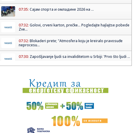
07:35:
Сајам спорта и омладине 2026 на ...
07:32:
Golovi, crveni karton, prečke... Pogledajte hajlajtse pobede
Zve...
07:32:
Blokaderi prete; "Atmosfera koju je kreiralo pravosuđe
neprocesu...
07:30:
Zapošljavanje ljudi sa invaliditetom u Srbiji: 'Prvo što ljudi ...
07:28:
Tajfun pogodio Kinu: Otkazane hiljade letova, evakuisano
više od...
07:28:
Mega se revanširala Oburnu na Mikonosu
07:28:
Tuča 50 ljudi u Belgiji, povrijeđen i policajac
07:28:
Tarik Stambolić oživljava velike hitove: Svaka nova pjesma
je n...