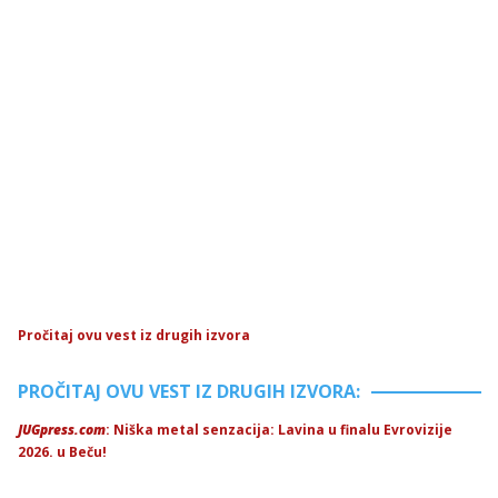
Pročitaj ovu vest iz drugih izvora
PROČITAJ OVU VEST IZ DRUGIH IZVORA:
JUGpress.com
: Niška metal senzacija: Lavina u finalu Evrovizije
2026. u Beču!