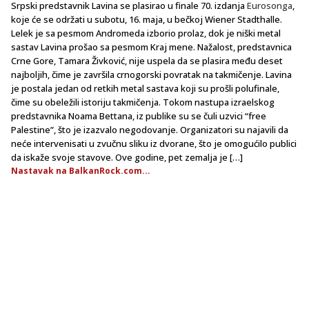
Srpski predstavnik Lavina se plasirao u finale 70. izdanja
Eurosonga
,
koje će se održati u subotu, 16. maja, u bečkoj Wiener Stadthalle.
Lelek je sa pesmom Andromeda izborio prolaz, dok je niški metal
sastav Lavina prošao sa pesmom Kraj mene. Nažalost, predstavnica
Crne Gore, Tamara Živković, nije uspela da se plasira među deset
najboljih, čime je završila crnogorski povratak na takmičenje. Lavina
je postala jedan od retkih metal sastava koji su prošli polufinale,
čime su obeležili istoriju takmičenja. Tokom nastupa izraelskog
predstavnika Noama Bettana, iz publike su se čuli uzvici “free
Palestine”, što je izazvalo negodovanje. Organizatori su najavili da
neće intervenisati u zvučnu sliku iz dvorane, što je omogućilo publici
da iskaže svoje stavove. Ove godine, pet zemalja je […]
Nastavak na BalkanRock.com...