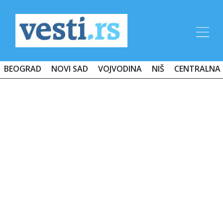
BEOGRAD
NOVI SAD
VOJVODINA
NIŠ
CENTRALNA 