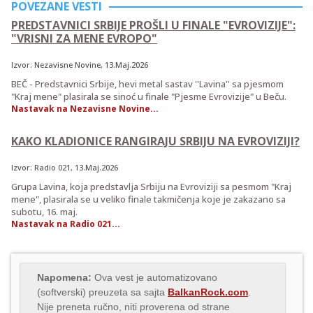
POVEZANE VESTI
PREDSTAVNICI SRBIJE PROŠLI U FINALE "EVROVIZIJE":
"VRISNI ZA MENE EVROPO"
Izvor:
Nezavisne Novine
, 13.Maj.2026
BEČ - Predstavnici Srbije, hevi metal sastav ''Lavina'' sa pjesmom
"Kraj mene" plasirala se sinoć u finale "Pjesme Evrovizije" u Beču.
Nastavak na Nezavisne Novine...
KAKO KLADIONICE RANGIRAJU SRBIJU NA EVROVIZIJI?
Izvor:
Radio 021
, 13.Maj.2026
Grupa Lavina, koja predstavlja Srbiju na Evroviziji sa pesmom "Kraj
mene", plasirala se u veliko finale takmičenja koje je zakazano sa
subotu, 16. maj.
Nastavak na Radio 021...
Napomena:
Ova vest je automatizovano
(softverski) preuzeta sa sajta
BalkanRock.com
.
Nije preneta ručno, niti proverena od strane