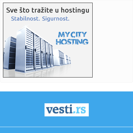
07:25:
Vučićev geopolitički šah-mat; Srbija sačuvala prijatelje na ...
07:21:
Pobesneli su: "Neprihvatljivo!"
07:20:
Канал 12: Бела кућа није забринута ...
07:20:
Mega se revanširala tigrovima: Srpski tim bolji od NCAA
tima
07:15:
RHMZ izdao hitno upozorenje – Spremite se za ekstremne
uslove; ...
07:14:
РХМЗ објавио упозорења на високе ...
07:12:
Nastavljaju se topli dani u Novom Sadu - danas do 35
stepeni
07:12:
Biznis mu donosi milione, a on odbija da da otkaz! Četiri
dana n...