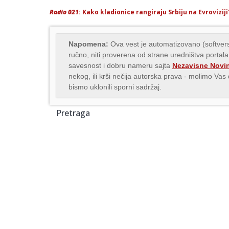
Radio 021
: Kako kladionice rangiraju Srbiju na Evroviziji
Napomena:
Ova vest je automatizovano (softvers
ručno, niti proverena od strane uredništva portala
savesnost i dobru nameru sajta
Nezavisne Novi
nekog, ili krši nečija autorska prava - molimo Va
bismo uklonili sporni sadržaj.
Pretraga