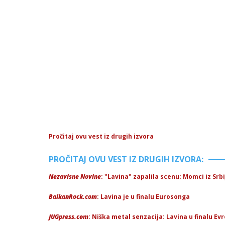
Pročitaj ovu vest iz drugih izvora
PROČITAJ OVU VEST IZ DRUGIH IZVORA:
Nezavisne Novine
: "Lavina" zapalila scenu: Momci iz Srb
BalkanRock.com
: Lavina je u finalu Eurosonga
JUGpress.com
: Niška metal senzacija: Lavina u finalu Evr