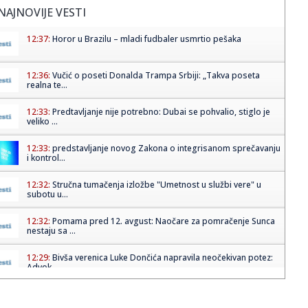
NAJNOVIJE VESTI
12:37:
Horor u Brazilu – mladi fudbaler usmrtio pešaka
12:36:
Vučić o poseti Donalda Trampa Srbiji: „Takva poseta
realna te...
12:33:
Predtavljanje nije potrebno: Dubai se pohvalio, stiglo je
veliko ...
12:33:
predstavljanje novog Zakona o integrisanom sprečavanju
i kontrol...
12:32:
Stručna tumačenja izložbe "Umetnost u službi vere" u
subotu u...
12:32:
Pomama pred 12. avgust: Naočare za pomračenje Sunca
nestaju sa ...
12:29:
Bivša verenica Luke Dončića napravila neočekivan potez:
Advok...
12:26:
Студија: Климатске промене ...