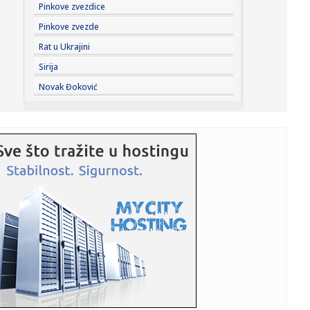
12:21:
NOVI DIV U TEL AVIVU: Armando Bakot zvanično pojačao
Pinkove zvezdice
Makabi!
Pinkove zvezde
12:19:
Američki senator ukazuje na napredak u Senatu dok se
Rat u Ukrajini
prijedlog z...
Sirija
12:19:
Vučić se obraća medijima; "Španija nastavlja da poštuje
Novak Đoković
inte...
12:19:
Laž dana; Piper: "Dobar dan, da li je Miloš Jovanović tu"
VIDE...
12:18:
Profiterski i sebični mozak nezadrživo tone u zaborav:
Vučevi...
12:18:
Da li nove gume treba postaviti napred ili pozadi?
12:18:
JP “Vodovod”: Dve ulice bez vode u Vranju
12:18:
Nedović o Đorđeviću: "Tu sam zapečatio sebi sudbinu"
VIDEO
12:18:
Brza i lagana: Jogurt pita u rerni je za 10 minuta