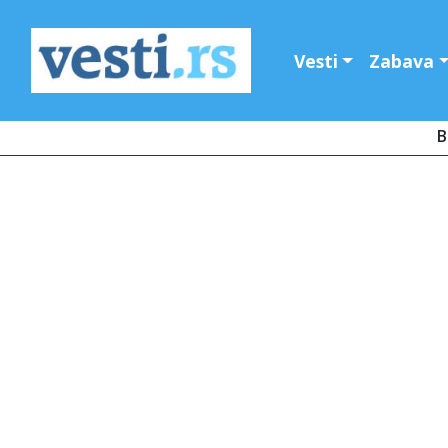
Vesti
Zabava
B