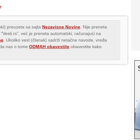
?
ki) preuzeta sa sajta
Nezavisne Novine
. Nije preneta
 "Vesti.rs", već je preneta automatski, računajući na
ne
. Ukoliko vest (članak) sadrži netačne navode, vređa
s da nas o tome
ODMAH obavestite
obavestite kako