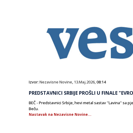
Izvor:
Nezavisne Novine
,
13.Maj.2026
, 08:14
PREDSTAVNICI SRBIJE PROŠLI U FINALE "EVRO
BEČ - Predstavnici Srbije, hevi metal sastav ''Lavina'' sa 
Beču.
Nastavak na Nezavisne Novine...