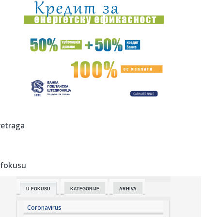
12:28:
Vučić: "Žale jer ne mogu da se pohvale ličnim doprinosom
ubij...
12:27:
Juventus zainteresovan za Srbina – Milenković se vraća u
Seri...
12:27:
Vučić u Palati Srbija ugostio učesnike kampa "Srbija te
zove 2...
12:27:
FOTO: Proglašena vanredna situacija u Bačkoj Palanci
zbog poža...
12:27:
Jorgovanka Tabaković je 14 godina na čelu Narodne
retraga
banke Srbije:...
12:26:
Zaposlenje u Srbiji: Koja interesovanja imaju budući
studenti, a...
 fokusu
12:26:
Svađa u vrhu Amerike: Tramp napao Hegseta zbog stanja
zaliha oru...
U FOKUSU
KATEGORIJE
ARHIVA
12:23:
Spas za mlekarstvo; Vučić najavio dodatne subvencije za
mlekare
Coronavirus