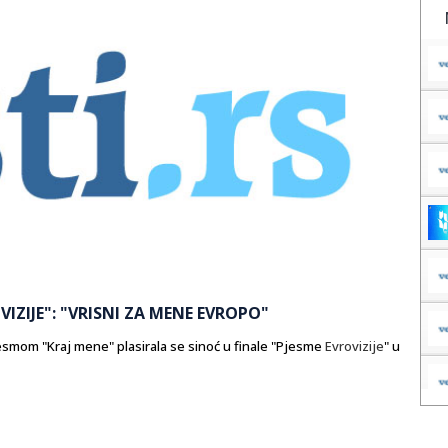
VIZIJE": "VRISNI ZA MENE EVROPO"
pjesmom "Kraj mene" plasirala se sinoć u finale "Pjesme
Evrovizije
" u