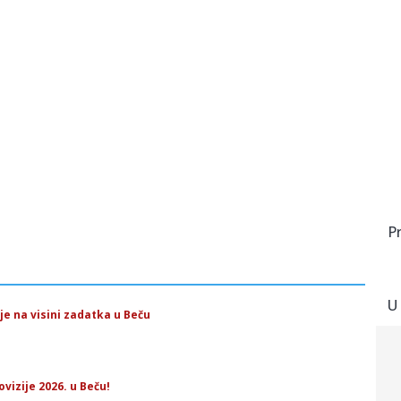
P
U
ije na visini zadatka u Beču
ovizije 2026. u Beču!