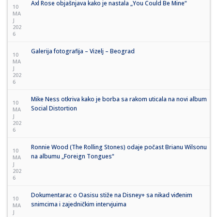
Axl Rose objašnjava kako je nastala „You Could Be Mine“
10
MA
J
202
6
Galerija fotografija – Vizelj – Beograd
10
MA
J
202
6
Mike Ness otkriva kako je borba sa rakom uticala na novi album
10
Social Distortion
MA
J
202
6
Ronnie Wood (The Rolling Stones) odaje počast Brianu Wilsonu
10
na albumu „Foreign Tongues“
MA
J
202
6
Dokumentarac o Oasisu stiže na Disney+ sa nikad viđenim
10
snimcima i zajedničkim intervjuima
MA
J