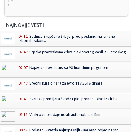
202
6
NAJNOVIJE VESTI
04:12:
Sednica Skupštine Srbije, pred poslanicima izmene
izbornih zakon...
02:47:
Srpska pravoslavna crkva slavi Svetog Vasilija Ostroškog
02:07:
Najavljen novi Lotus sa V8 hibridnim pogonom
01:47:
Srednji kurs dinara za evro 117,3818 dinara
01:43:
Svetska premijera Škode Epiq: prenos uživo iz Ciriha
01:11:
Veliki pad prodaje novih automobila u Kini
00:44:
Proleter i Zvezda najuspešniji! Završeno pojedinačno