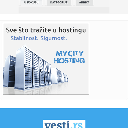
U FOKUSU
KATEGORIJE
ARHIVA
23:52:
NBA SVET U ŠOKU: Milvoki spreman da pusti Janisa,
sprema se trej...
23:51:
Srpski bokseri spremni za "Beogradskog pobednika"
23:48:
Ove navike uništavaju bubrege i bešiku
23:43:
Kreće sanacija Pelješkog mosta, otkrivene pukotine na
stubovima
23:43:
Japanska Softbanka razmatra ulaganje u veliki AI data
centar u Fr...
23:40:
Željko J. iz BiH izazvao skandal na švajcarskom sudu,
vrijeđao...
23:40:
Američka podmornica sa balističkim raketama u luci
Gibraltar
23:40:
Porodici iz Srbije sude zbog izrabljivanja čistačica u
luksuzno...
23:40:
Dvije osobe poginule u padu malog aviona u Francuskoj