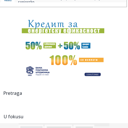
seniorsko...
00:34:
Upozorenje RHMZ: Lokalni pljuskovi i grmljavina, olujni
vetar, po...
00:33:
Dogodilo se na današnji datum, 12. maj
00:33:
Audi Q9: Prvi pogled u unutrašnjost
00:28:
Tramp odbio iranski predlog, berze odmah potonule!
Nafta probila ...
00:23:
Mark Markes sa longetom
00:10:
Zaharova: Kalas se uzalud nada da će posredovati u
Pretraga
pregovorima i...
00:00:
Stravična eksplozija gasa u Brazilu! Kuće sravnjene, ljudi
lete...
U fokusu
23:52:
Kineski automobili osvajaju Italiju – svako osmo novo
vozilo st...