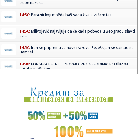
trube nazdr...
14:50:
Paraziti koji možda baš sada žive u vašem telu
14:50:
Milivojević najavljuje da će kada pobede u Beogradu slaviti
uz ...
14:50:
Iran se priprema za nove izazove: Pezeškijan se sastao sa
Hamnei...
14:48:
FONSEKA PECNUO NOVAKA ZBOG GODINA: Brazilac se
našalio na Đokov...
14:48:
Može li neprijatelj Rusije biti prijatelj Srbije?
14:46:
Bez struje i bez vode u Beogradu, 10. avgust 2026.
14:46:
VIDEO: Ugrožene drevne sudanske piramide Meroe
14:46:
Igraće sa Partizanom: Poznata ekipa dolazi u Beograd!