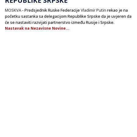
MOSKVA
- Predsjednik Ruske Federacije
Vladimir Putin
rekao je na
početku sastanka sa delegacijom Republike Srpske da je uvjeren da
će se nastaviti razvijati partnerstvo između Rusije i Srpske.
Nastavak na Nezavisne Novine...