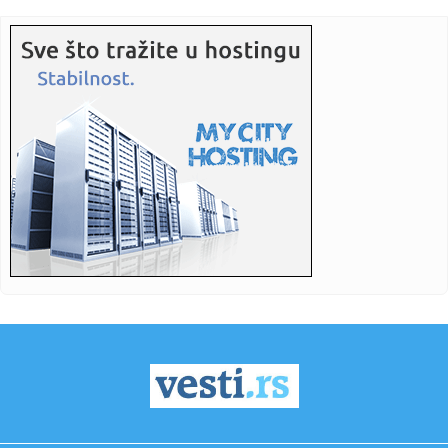
turističko...
14:30:
Povratak otpisanih: Više razloga zašto predsednik u javni
živo...
14:30:
Opservatorija NASA-e pada na Zemlju, a njeno spasavanje
izmaklo k...
14:30:
Ko je bio Horhe Mesi: Lionelov otac i agent, koji je
promenio nje...
14:29:
Netanjahu rekao „ne“ Trampovom planu od 15 tačaka:
Izraelska...
14:29:
Netanjahu rekao "ne" Trampovom planu za Gazu: Ovo je
njegov uslov
14:26:
Poznato kada počinju pregovori o utvrđivanju minimalne
cene rad...
14:24:
Svetu ponestaje rečnog peska, a to predstavlja ogroman
problem
14:22:
Moneke u neverici zbog Zvezdinog pojačanja FOTO