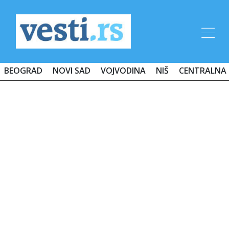
BEOGRAD
NOVI SAD
VOJVODINA
NIŠ
CENTRALNA 