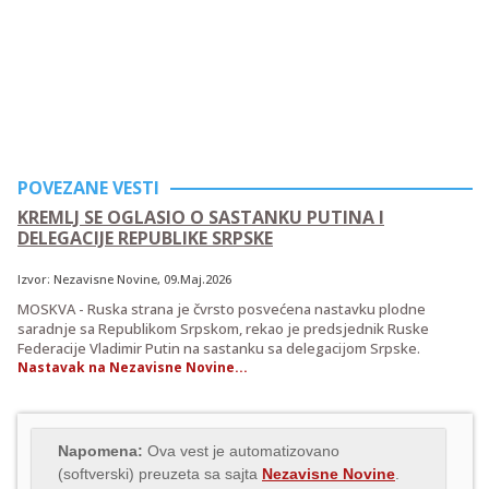
POVEZANE VESTI
KREMLJ SE OGLASIO O SASTANKU PUTINA I
DELEGACIJE REPUBLIKE SRPSKE
Izvor:
Nezavisne Novine
, 09.Maj.2026
MOSKVA - Ruska strana je čvrsto posvećena nastavku plodne
saradnje sa Republikom Srpskom, rekao je predsjednik Ruske
Federacije Vladimir Putin na sastanku sa delegacijom Srpske.
Nastavak na Nezavisne Novine...
Napomena:
Ova vest je automatizovano
(softverski) preuzeta sa sajta
Nezavisne Novine
.