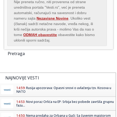
Nije preneta ručno, niti proverena od strane
uredništva portala "Vesti.rs", već je preneta
automatski, računajući na savesnost i dobru
nameru sajta
Nezavisne Novine
. Ukoliko vest
(članak) sadrži netačne navode, vređa nekog, ili
krši nečija autorska prava - molimo Vas da nas o
tome
ODMAH obavestite
obavestite kako bismo
uklonili sporni sadržaj.
Pretraga
NAJNOVIJE VESTI
14:59:
Rusija upozorava: Opasni snovi o uvlačenju tzv. Kosova u
NATO
14:53:
Novi poraz Orlića na EP: Srbija bez pobede završila grupnu
fazu...
14:50:
Nema predaha za Orbana u Guči: Sa čuvenim majstorom