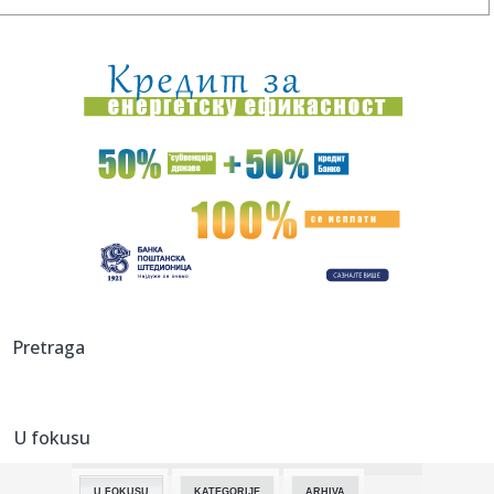
17:42:
U Crnoj Gori zaplijenjeno 38 kilograma marihuana
17:42:
Kolektivno vjenčanje u Bijeljini
17:42:
Orao krstaš Feliks ponovo na slobodi: Nakon zatočeništva
u Sir...
17:41:
Tramp: SAD ulažu 400 miliona dolara u rudnik u Australiji
17:40:
SIMEONE PRELOMIO OKO ALVAREZA: Pomenuo Grizmana i
poslao poruku k...
17:40:
Zagrevanje za Partizan – Hetafe neporažen protiv
Pretraga
Totenhema
17:40:
Suosnivač popularne onlajn enciklopedije: CIA je izmenila
Vikipe...
U fokusu
17:38:
GO SNS Novi Sad: Osuđujemo monstruozne pretnje
gradonačelniku M...
U FOKUSU
KATEGORIJE
ARHIVA