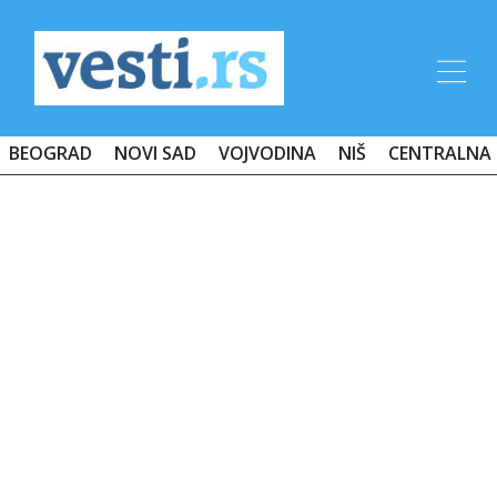
BEOGRAD
NOVI SAD
VOJVODINA
NIŠ
CENTRALNA 