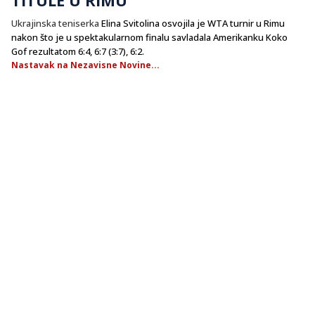
Ukrajinska
teniserka
Elina Svitolina osvojila je WTA turnir u Rimu
nakon što je u spektakularnom finalu savladala Amerikanku Koko
Gof rezultatom 6:4, 6:7 (3:7), 6:2.
Nastavak na Nezavisne Novine...