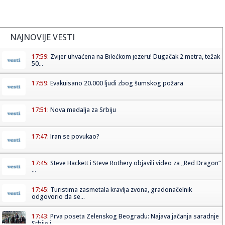
NAJNOVIJE VESTI
17:59:
Zvijer uhvaćena na Bilećkom jezeru! Dugačak 2 metra, težak
50...
17:59:
Evakuisano 20.000 ljudi zbog šumskog požara
17:51:
Nova medalja za Srbiju
17:47:
Iran se povukao?
17:45:
Steve Hackett i Steve Rothery objavili video za „Red Dragon“
...
17:45:
Turistima zasmetala kravlja zvona, gradonačelnik
odgovorio da se...
17:43:
Prva poseta Zelenskog Beogradu: Najava jačanja saradnje
Srbije i...