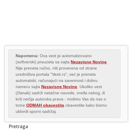
Napomena:
Ova vest je automatizovano
(softverski) preuzeta sa sajta
Nezavisne Novine
.
Nije preneta ručno, niti proverena od strane
uredništva portala "Vesti.rs", već je preneta
automatski, računajući na savesnost i dobru
nameru sajta
Nezavisne Novine
. Ukoliko vest
(članak) sadrži netačne navode, vređa nekog, ili
krši nečija autorska prava - molimo Vas da nas o
tome
ODMAH obavestite
obavestite kako bismo
uklonili sporni sadržaj.
Pretraga