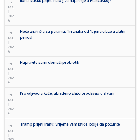
Ilonu Masku prijeti nalog za hapšenje u Francuskoj?
17
MA
J
202
6
Neće znati šta sa parama: Tri znaka od 1. juna ulaze u zlatni
17
period
MA
J
202
6
Napravite sami domaći probiotik
17
MA
J
202
6
Provaljivao u kuće, ukradeno zlato prodavao u zlatari
17
MA
J
202
6
Tramp prijeti Iranu: Vrijeme vam ističe, bolje da požurite
17
MA
J
202