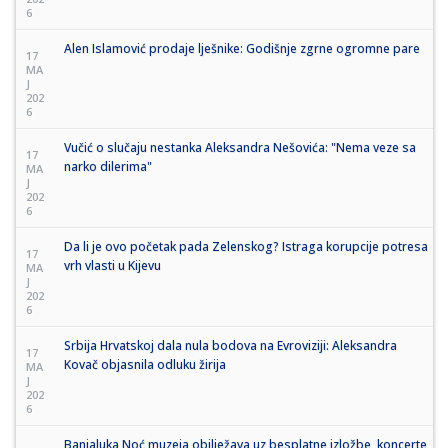
6
Alen Islamović prodaje lješnike: Godišnje zgrne ogromne pare
17
MA
J
202
6
Vučić o slučaju nestanka Aleksandra Nešovića: "Nema veze sa
17
narko dilerima"
MA
J
202
6
Da li je ovo početak pada Zelenskog? Istraga korupcije potresa
17
vrh vlasti u Kijevu
MA
J
202
6
Srbija Hrvatskoj dala nula bodova na Evroviziji: Aleksandra
17
Kovač objasnila odluku žirija
MA
J
202
6
Banjaluka Noć muzeja obilježava uz besplatne izložbe, koncerte,