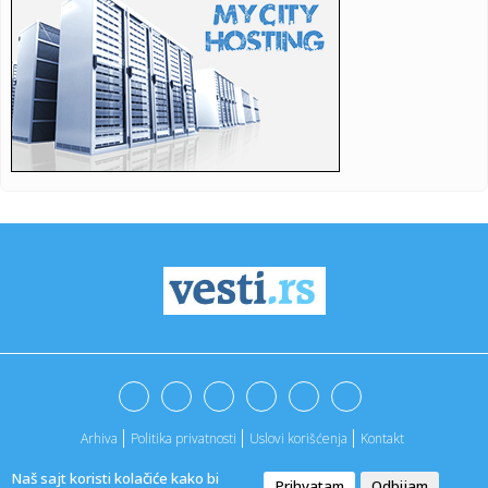
23:30:
Eminemova bivša žena neprepoznatljiva! Fotografija
nastala posl...
23:29:
anša: Potvrđen kolaicioni sporazum, sutra podnosim
kandidatur...
23:27:
„MORAMO DA IGRAMO SVIH 40 MINUTA“: Penjaroja posle
pobede nad...
23:27:
Tramp: Odlaže se planirani napad na Iran na molbu
regionalnih li...
23:25:
Mačak Oliver ne dozvoljava vlasnici da probudi sina bez
njega (V...
23:24:
Hitna depeša: MUP Srbije kreće u lov na "privatne policajce"
23:24:
Radnik iz BiH kažnjen zbog egzibicionizma: Pogrešno
protumačio...
23:24:
Jelovac o zabrani Bajinog koncerta: Uskraćivanja kulturnih i
ide...
Arhiva
Politika privatnosti
Uslovi korišćenja
Kontakt
23:24:
Uhapšen u Španiji, robijao u Italiji, pa deportovan u BiH
Naš sajt koristi kolačiće kako bi
Prihvatam
Odbijam