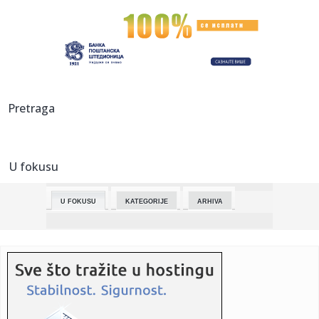
23:53:
Održive navike počinju malim izborima koje pravimo
svakog dana
23:53:
Ekološka edukacija kroz igru, pitanja i kratke online formate
23:53:
Planiranje izleta u prirodi: kako uživati bez velikog
Pretraga
ekološkog...
23:52:
S koliko ljudi ste spavali? Evo šta vaša seksualna prošlost
go...
U fokusu
23:42:
KALATES „POPIO“ ISPALU: Voditeljka iskulirala košarkaša
Par...
U FOKUSU
KATEGORIJE
ARHIVA
23:33:
SAD uvele nove sankcije protiv kubanskih političkih i vojnih
lid...
23:30:
Zelenski: Odobrio sam nove operacije ukrajinskih snaga
protiv Rus...
23:30:
Kalates o skandiranju Grobara: Navijači su sjajni, cenimo
to!