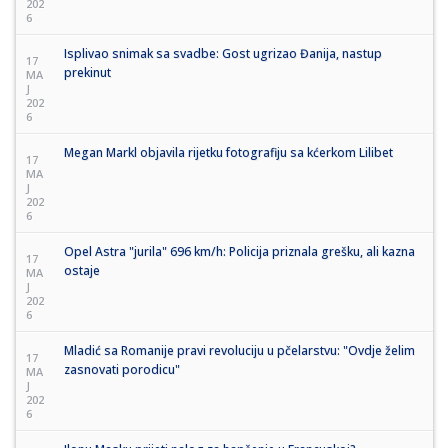
202
6
Isplivao snimak sa svadbe: Gost ugrizao Đanija, nastup
17
prekinut
MA
J
202
6
Megan Markl objavila rijetku fotografiju sa kćerkom Lilibet
17
MA
J
202
6
Opel Astra "jurila" 696 km/h: Policija priznala grešku, ali kazna
17
ostaje
MA
J
202
6
Mladić sa Romanije pravi revoluciju u pčelarstvu: "Ovdje želim
17
zasnovati porodicu"
MA
J
202
6