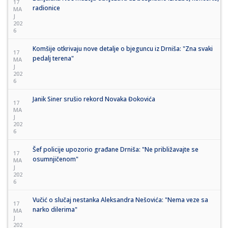
17
radionice
MA
J
202
6
Komšije otkrivaju nove detalje o bjeguncu iz Drniša: "Zna svaki
17
pedalj terena"
MA
J
202
6
Janik Siner srušio rekord Novaka Đokovića
17
MA
J
202
6
Šef policije upozorio građane Drniša: "Ne približavajte se
17
osumnjičenom"
MA
J
202
6
Vučić o slučaj nestanka Aleksandra Nešovića: "Nema veze sa
17
narko dilerima"
MA
J
202