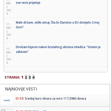
sve veće prijetnje
MA
J
202
6
Male države, veliki uticaj: Šta bi članstvo u EU donijelo Crnoj
17
Gori?
MA
J
202
6
Drnišani bijesni nakon brutalnog ubistva mladića: "Sistem je
17
zakazao"
MA
J
202
6
STRANA:
1
2
3
4
NAJNOVIJE VESTI
01:59:
Srednji kurs dinara za evro 117,3980 dinara