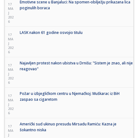
Emotivne scene u Banjaluci: Na spomen-obilježju prikazana lica
17
poginulih boraca
MA
J
202
6
LASK nakon 61 godine osvojio titulu
17
MA
J
202
6
Najavljen protest nakon ubistva u Drnišu: "Sistem je znao, ali nije
17
reagovao"
MA
J
202
6
Požar u izbjegličkom centru u Njemačkoj: Muškarac iz BiH
17
zaspao sa cigaretom
MA
J
202
6
Američki sud ukinuo presudu Mirsadu Ramiću: Kazna je
17
šokantno niska
MA
J