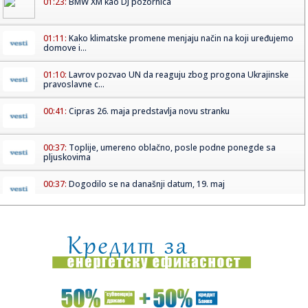
01:23:
BMW XM kao DJ pozornica
01:11:
Kako klimatske promene menjaju način na koji uređujemo
domove i...
01:10:
Lavrov pozvao UN da reaguju zbog progona Ukrajinske
pravoslavne c...
00:41:
Cipras 26. maja predstavlja novu stranku
00:37:
Toplije, umereno oblačno, posle podne ponegde sa
pljuskovima
00:37:
Dogodilo se na današnji datum, 19. maj
00:31:
BMW 328 „Bügelfalte“ osvojio titulu „Best of Show“ na Co...
23:58:
Berze na oprezu! Investitori gledaju u iran, naftu i američku
in...
23:57:
Stellantisova fabrika u Francuskoj će početi da proizvodi
kines...