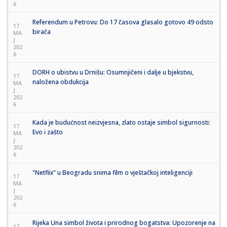
6
Referendum u Petrovu: Do 17 časova glasalo gotovo 49 odsto
17
birača
MA
J
202
6
DORH o ubistvu u Drnišu: Osumnjičeni i dalje u bjekstvu,
17
naložena obdukcija
MA
J
202
6
Kada je budućnost neizvjesna, zlato ostaje simbol sigurnosti:
17
Evo i zašto
MA
J
202
6
"Netflix" u Beogradu snima film o vještačkoj inteligenciji
17
MA
J
202
6
Rijeka Una simbol života i prirodnog bogatstva: Upozorenje na
17