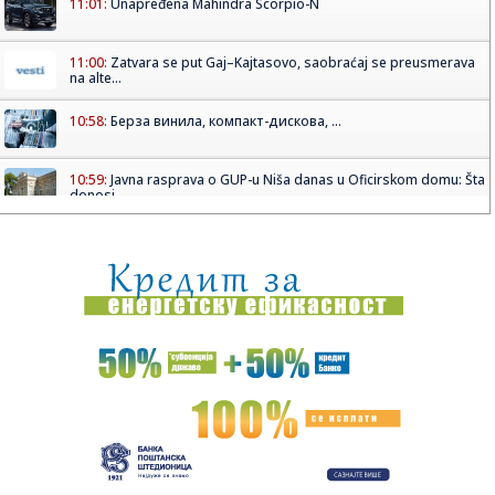
11:01:
Unapređena Mahindra Scorpio-N
11:00:
Zatvara se put Gaj–Kajtasovo, saobraćaj se preusmerava
na alte...
10:58:
Берза винила, компакт-дискова, ...
10:59:
Javna rasprava o GUP-u Niša danas u Oficirskom domu: Šta
donosi...
10:58:
ŽELEZNIČAR VEZAO KOKOVIĆA DO 2028: Trener koji je
ispisao isto...
10:57:
Obustavljen saobraćaj između Gaja i Šumarka zbog požara
u Del...
10:54:
Гоф, Осака и Бенчић прошле у осмину ...
10:51:
У Великој Британији годишње се ...
10:53:
Dinamo doveo pojačanje iz PSŽ-a!