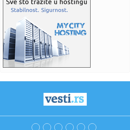
10:42:
Đoković: "Taj poraz me je uništio"
10:37:
POČINJE NOVA SEZONA PORTUGALSKE LIGE – SPORTING
BRANI TRON, BE...
10:37:
Hiljadu pršuta zaplenjeno u Hrvatskoj, inspektori istražuju
por...
10:37:
Vučić sa Zelenskim u Palati Srbija: Počinje svečana
ceremonij...
10:35:
Vučić dočekao Zelenskog u Palati "Srbija": Sledi razgovor
lide...
10:34:
Školarcima u Nišu po 20.000 dinara pred polazak u školu
10:33:
Koković ne mrda iz Pančeva: Dizelka produžila ugovor sa
perspe...
10:32:
Saudijska Arabija, Pakistan i Turska potpisale zajednički
odbram...
10:32:
Svečani doček za Zelenskog ispred Palate Srbija u
Beogradu