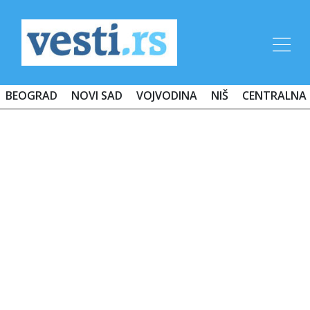
BEOGRAD
NOVI SAD
VOJVODINA
NIŠ
CENTRALNA 