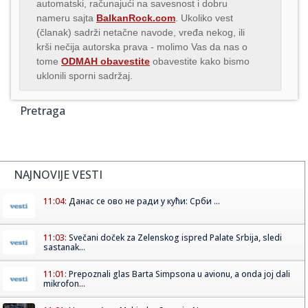
automatski, računajući na savesnost i dobru
nameru sajta
BalkanRock.com
. Ukoliko vest
(članak) sadrži netačne navode, vređa nekog, ili
krši nečija autorska prava - molimo Vas da nas o
tome
ODMAH obavestite
obavestite kako bismo
uklonili sporni sadržaj.
Pretraga
NAJNOVIJE VESTI
11:04:
Данас се ово не ради у кући: Срби ...
11:03:
Svečani doček za Zelenskog ispred Palate Srbija, sledi
sastanak...
11:01:
Prepoznali glas Barta Simpsona u avionu, a onda joj dali
mikrofon...