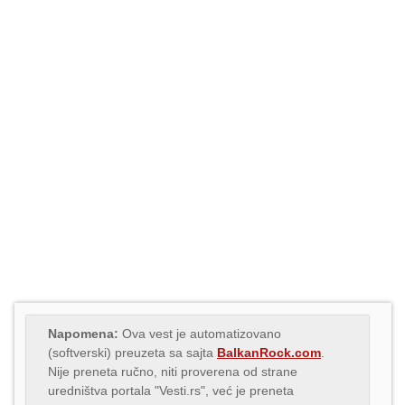
Napomena:
Ova vest je automatizovano
(softverski) preuzeta sa sajta
BalkanRock.com
.
Nije preneta ručno, niti proverena od strane
uredništva portala "Vesti.rs", već je preneta