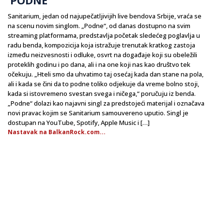
Sanitarium, jedan od najupečatljivijih live bendova Srbije, vraća se
na scenu novim singlom. „Podne“, od danas dostupno na svim
streaming platformama, predstavlja početak sledećeg poglavlja u
radu benda, kompozicija koja istražuje trenutak kratkog zastoja
između neizvesnosti i odluke, osvrt na događaje koji su obeležili
proteklih godinu i po dana, ali i na one koji nas kao društvo tek
očekuju. „Hteli smo da uhvatimo taj osećaj kada dan stane na pola,
ali i kada se čini da to podne toliko odjekuje da vreme bolno stoji,
kada si istovremeno svestan svega i ničega,“ poručuju iz benda.
„Podne“ dolazi kao najavni singl za predstojeći materijal i označava
novi pravac kojim se Sanitarium samouvereno uputio. Singl je
dostupan na YouTube, Spotify, Apple Music i […]
Nastavak na BalkanRock.com...