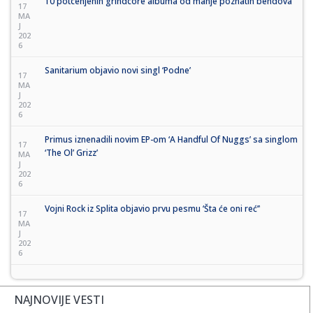
10 potcenjenih grindcore albuma od manje poznatih bendova
17
MA
J
202
6
Sanitarium objavio novi singl ‘Podne’
17
MA
J
202
6
Primus iznenadili novim EP-om ‘A Handful Of Nuggs’ sa singlom
17
‘The Ol’ Grizz’
MA
J
202
6
Vojni Rock iz Splita objavio prvu pesmu ‘Šta će oni reć’’
17
MA
J
202
6
NAJNOVIJE VESTI