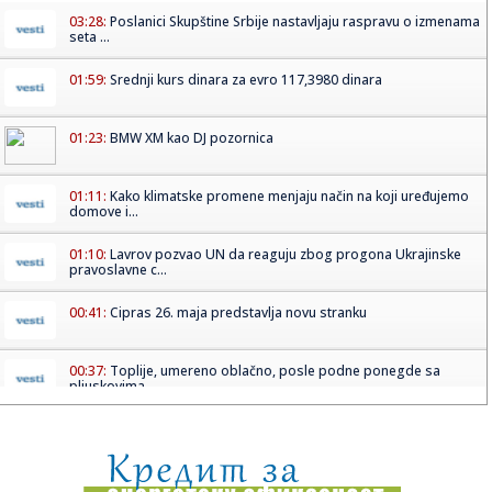
03:28:
Poslanici Skupštine Srbije nastavljaju raspravu o izmenama
seta ...
01:59:
Srednji kurs dinara za evro 117,3980 dinara
01:23:
BMW XM kao DJ pozornica
01:11:
Kako klimatske promene menjaju način na koji uređujemo
domove i...
01:10:
Lavrov pozvao UN da reaguju zbog progona Ukrajinske
pravoslavne c...
00:41:
Cipras 26. maja predstavlja novu stranku
00:37:
Toplije, umereno oblačno, posle podne ponegde sa
pljuskovima
00:37:
Dogodilo se na današnji datum, 19. maj
00:31:
BMW 328 „Bügelfalte“ osvojio titulu „Best of Show“ na Co...