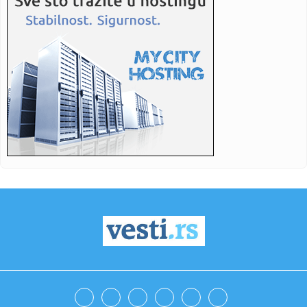
23:30:
Zelenski: Odobrio sam nove operacije ukrajinskih snaga
protiv Rus...
23:30:
Kalates o skandiranju Grobara: Navijači su sjajni, cenimo
to!
23:30:
Eminemova bivša žena neprepoznatljiva! Fotografija
nastala posl...
23:29:
anša: Potvrđen kolaicioni sporazum, sutra podnosim
kandidatur...
23:27:
„MORAMO DA IGRAMO SVIH 40 MINUTA“: Penjaroja posle
pobede nad...
23:27:
Tramp: Odlaže se planirani napad na Iran na molbu
regionalnih li...
23:25:
Mačak Oliver ne dozvoljava vlasnici da probudi sina bez
njega (V...
23:24:
Hitna depeša: MUP Srbije kreće u lov na "privatne policajce"