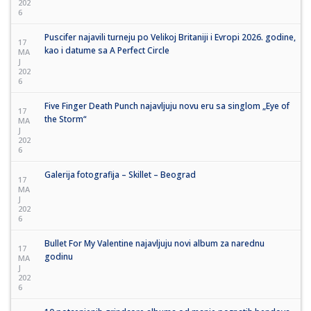
202
6
Puscifer najavili turneju po Velikoj Britaniji i Evropi 2026. godine,
17
kao i datume sa A Perfect Circle
MA
J
202
6
Five Finger Death Punch najavljuju novu eru sa singlom „Eye of
17
the Storm“
MA
J
202
6
Galerija fotografija – Skillet – Beograd
17
MA
J
202
6
Bullet For My Valentine najavljuju novi album za narednu
17
godinu
MA
J
202
6