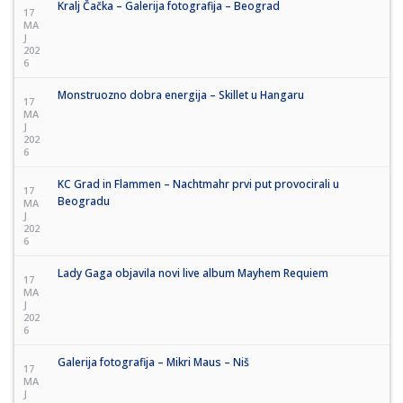
Kralj Čačka – Galerija fotografija – Beograd
17
MA
J
202
6
Monstruozno dobra energija – Skillet u Hangaru
17
MA
J
202
6
KC Grad in Flammen – Nachtmahr prvi put provocirali u
17
Beogradu
MA
J
202
6
Lady Gaga objavila novi live album Mayhem Requiem
17
MA
J
202
6
Galerija fotografija – Mikri Maus – Niš
17
MA
J