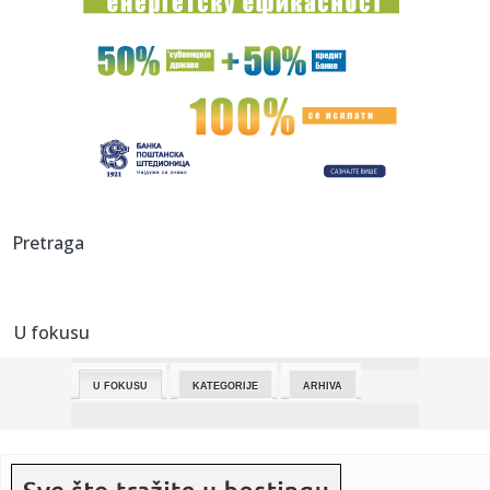
23:58:
Berze na oprezu! Investitori gledaju u iran, naftu i američku
in...
23:57:
Stellantisova fabrika u Francuskoj će početi da proizvodi
kines...
23:53:
Održive navike počinju malim izborima koje pravimo
svakog dana
23:53:
Ekološka edukacija kroz igru, pitanja i kratke online formate
Pretraga
23:53:
Planiranje izleta u prirodi: kako uživati bez velikog
ekološkog...
U fokusu
23:52:
S koliko ljudi ste spavali? Evo šta vaša seksualna prošlost
go...
U FOKUSU
KATEGORIJE
ARHIVA
23:42:
KALATES „POPIO“ ISPALU: Voditeljka iskulirala košarkaša
Par...
23:33:
SAD uvele nove sankcije protiv kubanskih političkih i vojnih
lid...