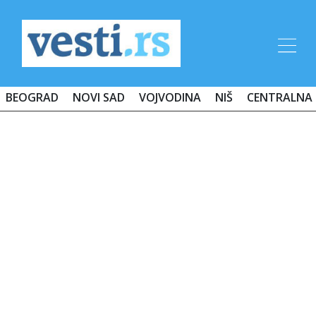
BEOGRAD
NOVI SAD
VOJVODINA
NIŠ
CENTRALNA 