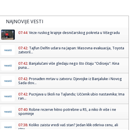
NAJNOVIJE VESTI
07:44:
Veze ruskog krajnje desničarskog pokreta u Višegradu
07:42:
Tajfun Delfin udara na Japan: Masovna evakuacija, Toyota
zatvoril...
07:42:
Banjalučani više gledaju nego što čitaju "Odiseju": Kina
puna...
07:42:
Pronađen mrtav u zatvoru: Djevojke iz Banjaluke i Novog
Sada dov...
07:42:
Pucnjava u školi na Tajlandu; Učćenik ubio nastavnika; Ima
ran...
07:40:
Robne rezerve hitno potrebne u RS, a niko ih više i ne
spominje
07:38:
Koliko zaista vredi vaš stan? Jedan klik otkriva cenu, ali
stru...