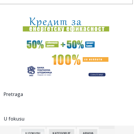
07:28:
Планирана искључења струје за ...
07:25:
Izdato upozorenje: Rizik može biti ekstreman; Oglasio se
RHMZ: S...
07:23:
Hotel duboko pod zemljom: Do kreveta se stiže 45 minuta,
noć ko...
07:21:
Gužva na Batrovcima, čeka se četiri sata
07:18:
Saga je gotovo: Potpisao Vinisijus!
07:17:
Partizan pobedio Tobol
Pretraga
07:16:
I danas veoma toplo, posle podne mogući pljuskovi i
grmljavina
U fokusu
07:15:
Opština Kovin: Apel građanima u Deliblatskoj peščari da
postu...
U FOKUSU
KATEGORIJE
ARHIVA