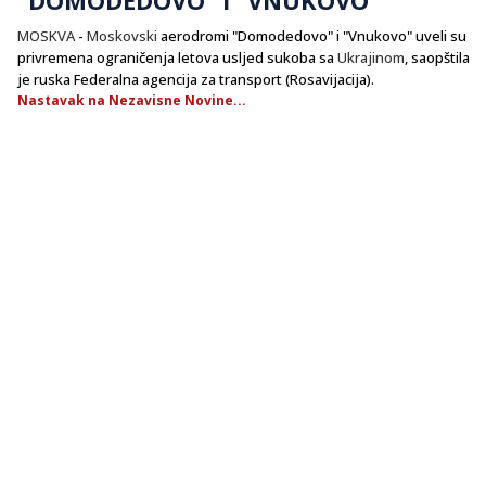
MOSKVA
-
Moskovski
aerodromi "Domodedovo" i "Vnukovo" uveli su
privremena ograničenja letova usljed sukoba sa
Ukrajinom
, saopštila
je ruska Federalna agencija za transport (Rosavijacija).
Nastavak na Nezavisne Novine...