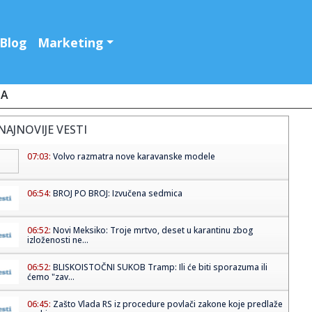
Blog
Marketing
JA
NAJNOVIJE VESTI
07:03:
Volvo razmatra nove karavanske modele
06:54:
BROJ PO BROJ: Izvučena sedmica
06:52:
Novi Meksiko: Troje mrtvo, deset u karantinu zbog
izloženosti ne...
06:52:
BLISKOISTOČNI SUKOB Tramp: Ili će biti sporazuma ili
ćemo "zav...
06:45:
Zašto Vlada RS iz procedure povlači zakone koje predlaže