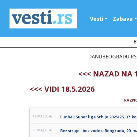
Vesti
Zabava
B
DANUBEOGRADU.RS -
<<< NAZAD NA 1
<<< VIDI 18.5.2026
RAZN
19 MAJ 2026
Fudbal: Super liga Srbije 2025/26, 37. ko
19 MAJ 2026
Bez struje i bez vode u Beogradu, 20. ma