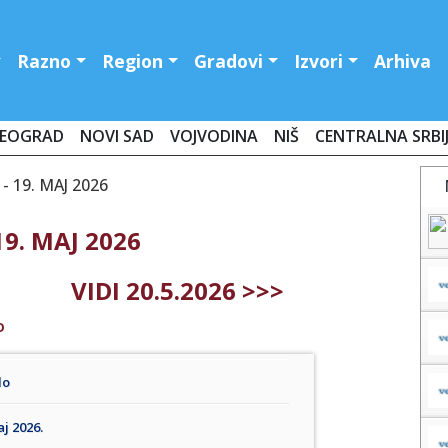
Razno
Region
Gradovi
Izvori
Arhiva
EOGRAD
NOVI SAD
VOJVODINA
NIŠ
CENTRALNA SRBI
 19. MAJ 2026
9. MAJ 2026
VIDI 20.5.2026 >>>
O
lo
j 2026.