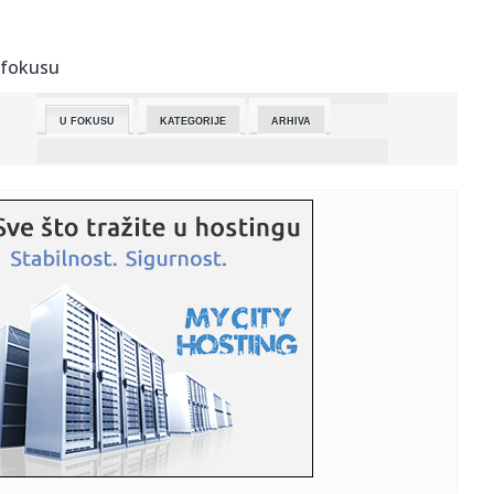
03:35:
Теретњаци на излазу из Србије ...
 fokusu
03:35:
Аустрија смањује буџет ...
U FOKUSU
KATEGORIJE
ARHIVA
03:35:
Већи дечији додатак за родитеље у ...
03:36:
Нови Сад у слици: Среда, 20. мај
03:21:
Srednji kurs dinara za evro 117,4085 dinara
02:20:
Ušao u jezero da bi testirao režim Tesle za prolazak kroz
vodu
01:56:
Vučić se sastaje s ukrajinskom delegacijom koju predvodi
potpre...
01:17:
VIDEO: 2022 Škoda Octavia Mk4 2.0 TDI 150 KS DSG7
01:07:
Dogodilo se na današnji datum, 21. maj