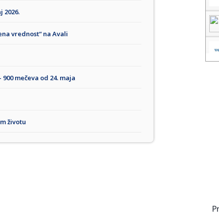
j 2026.
ena vrednost“ na Avali
– 900 mečeva od 24. maja
em životu
P