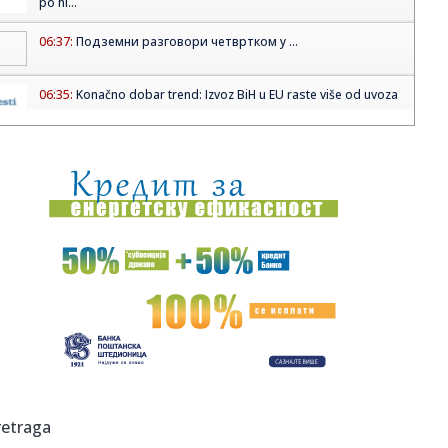
po hi...
06:37:
Подземни разговори четвртком у ...
06:35:
Konačno dobar trend: Izvoz BiH u EU raste više od uvoza
06:34:
Apel vozačima da obrate pažnju na veći broj motociklista i
bic...
06:34:
Danas je praznik Hristovog vaznesenja: Spasovdansku
litiju u Beog...
06:34:
UKRAJINSKA KRIZA Zelenski objavio odakle Rusija planira
da napadn...
06:34:
Nestabilno vreme nad Srbijom! Pljuskovi i pojačan vetar u
ovim k...
05:36:
Рецепт дана: Ледене коцке са ...
05:36:
Pančevo Wine Weekend 12. i 13. juna u Narodnoj bašti:
retraga
Dva dana ...