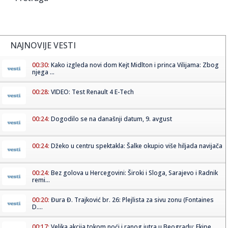
NAJNOVIJE VESTI
00:30:
Kako izgleda novi dom Kejt Midlton i princa Vilijama: Zbog
njega ...
00:28:
VIDEO: Test Renault 4 E-Tech
00:24:
Dogodilo se na današnji datum, 9. avgust
00:24:
Džeko u centru spektakla: Šalke okupio više hiljada navijača
00:24:
Bez golova u Hercegovini: Široki i Sloga, Sarajevo i Radnik
remi...
00:20:
Đura Đ. Trajković br. 26: Plejlista za sivu zonu (Fontaines
D....
00:17:
Velika akcija tokom noći i ranog jutra u Beogradu: Ekipe