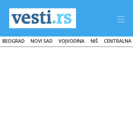
BEOGRAD
NOVI SAD
VOJVODINA
NIŠ
CENTRALNA 