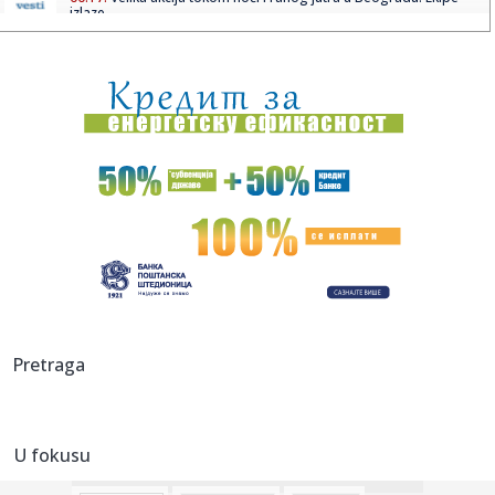
izlaze ...
00:02:
Na današnji dan, 9. avgust
23:54:
TEŽAK UDARAC ZA HETAFE PRED EVROPU: Važan igrač
završio sezon...
23:46:
Bivši igrač Barselone ide u Los Anđeles
23:45:
Izgubili ste pasoš usred odmora? Ne paničite: Ovo su
koraci koj...
23:40:
Svetske DJ zvezde stižu u Sarajevo na prvi Circus Maximus:
Fedde...
23:34:
Održana 36. akcija "Crveno-bela krv": Prikupljeno je ukupno
Pretraga
307 ...
23:33:
Sinančević: "Želim u finale"
U fokusu
23:31:
U julu u Sloveniji prodato 12,4 posto više automobila