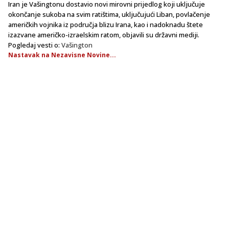
Iran je Vašingtonu dostavio novi mirovni prijedlog koji uključuje
okončanje sukoba na svim ratištima, uključujući Liban, povlačenje
američkih vojnika iz područja blizu Irana, kao i nadoknadu štete
izazvane američko-izraelskim ratom, objavili su državni mediji.
Pogledaj vesti o:
Vašington
Nastavak na Nezavisne Novine...