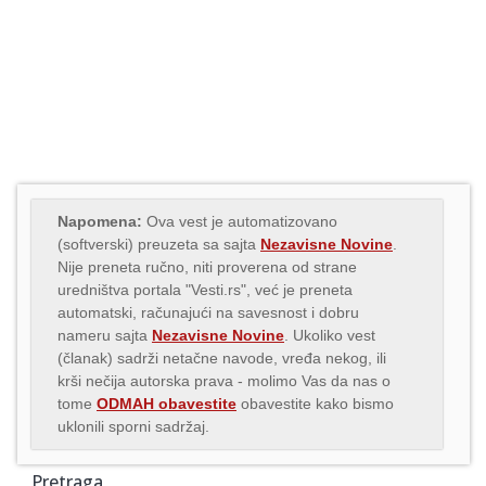
Napomena:
Ova vest je automatizovano
(softverski) preuzeta sa sajta
Nezavisne Novine
.
Nije preneta ručno, niti proverena od strane
uredništva portala "Vesti.rs", već je preneta
automatski, računajući na savesnost i dobru
nameru sajta
Nezavisne Novine
. Ukoliko vest
(članak) sadrži netačne navode, vređa nekog, ili
krši nečija autorska prava - molimo Vas da nas o
tome
ODMAH obavestite
obavestite kako bismo
uklonili sporni sadržaj.
Pretraga