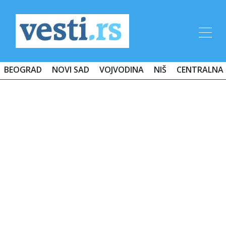
BEOGRAD
NOVI SAD
VOJVODINA
NIŠ
CENTRALNA 