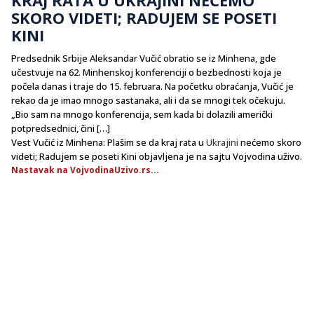
SKORO VIDETI; RADUJEM SE POSETI
KINI
Predsednik Srbije Aleksandar Vučić obratio se iz Minhena, gde
učestvuje na 62. Minhenskoj konferenciji o bezbednosti koja je
počela danas i traje do 15. februara. Na početku obraćanja, Vučić je
rekao da je imao mnogo sastanaka, ali i da se mnogi tek očekuju.
„Bio sam na mnogo konferencija, sem kada bi dolazili američki
potpredsednici, čini […]
Vest Vučić iz Minhena: Plašim se da kraj rata u
Ukrajini
nećemo skoro
videti; Radujem se poseti Kini objavljena je na sajtu Vojvodina uživo.
Nastavak na VojvodinaUzivo.rs...