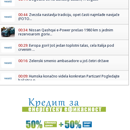
00:44:
Zvezda nastavlja tradiciju, opet časti najmlađe navijače
(FOTO...
00:34:
Nissan Qashqai e-Power prešao 1980 km s jednim
rezervoarom goriv...
00:29:
Evropa gori! Još jedan toplotni talas, cela Italija pod
crvenim ...
00:16:
Zelenski smenio ambasadore u još četiri države
00:09:
Humska konačno videla konkretan Partizan! Pogledajte
hajlajtse p...
00:05:
Roganović ne pomišlja na opuštanje: Uvek ima mesta za
napredak...
00:04:
Vukotić ne zna ko je Baba: "Vidim da ga svi hvale"
00:01:
Na današnji dan, 7. avgust