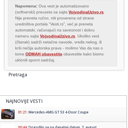
Napomena:
Ova vest je automatizovano
(softverski) preuzeta sa sajta
VojvodinaUzivo.rs
.
Nije preneta ručno, niti proverena od strane
uredništva portala "Vesti.rs", već je preneta
automatski, računajući na savesnost i dobru
nameru sajta
VojvodinaUzivo.rs
. Ukoliko vest
(članak) sadrži netačne navode, vređa nekog, ili
krši nečija autorska prava - molimo Vas da nas o
tome
ODMAH obavestite
obavestite kako bismo
uklonili sporni sadržaj.
Pretraga
NAJNOVIJE VESTI
01:21:
Mercedes-AMG GT 53 4-Door Coupe
00:44:
Dogodilo se na današnji datum, 7. avgust