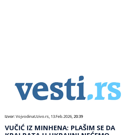
Izvor:
VojvodinaUzivo.rs
,
13.Feb.2026
, 20:39
VUČIĆ IZ MINHENA: PLAŠIM SE DA
KRAJ RATA U UKRAJINI NEĆEMO