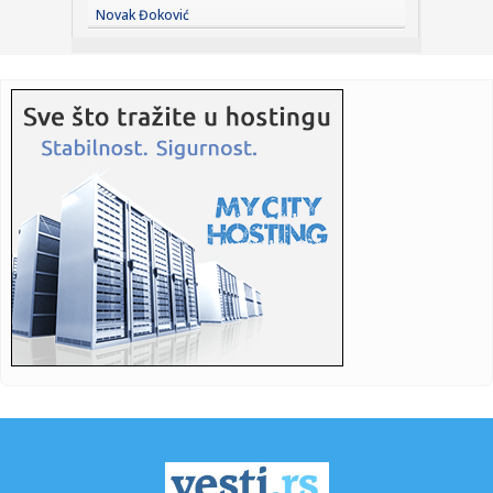
23:38:
Partizan demolirao Tobol, Ilić konačno zadovoljan: Na
Novak Đoković
momente j...
23:36:
U Minhenu krenula serijska proizvodnja potpuno
električnog BMW-a...
23:35:
Otkriveni detalji pucnjave na američki konzulat; Iza svega
stoji...
23:34:
PRE PAR MESECI SANJALI TITULU, SADA IH SVI DEMOLIRAJU:
Benfika si...
23:33:
Težak udes žene iz BiH: Bmw-om se „zakucala“ u zid, na nju
...
23:33:
Kratak predah od vrućina: Pljuskovi noćas stižu u region,
osvj...
23:33:
Osuđen provalnik iz BiH, branio se da je krao za liječenje
ćer...
23:32:
Potresna poruka Dijane Dilajn o životu i smrti njenog brata:
"Im...
23:31:
Partizan "otkrio" reakciju posle IMT-a: Ilić imao jasnu
poruku i...