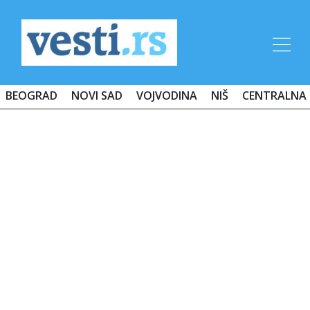
BEOGRAD
NOVI SAD
VOJVODINA
NIŠ
CENTRALNA 