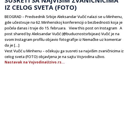
IZ CELOG SVETA (FOTO)
BEOGRAD – Predsednik Srbije Aleksandar Vučić nalazi se u Minhenu,
gde učestvuje na 62. Minhenskoj konferenciji o bezbednosti koja je
počela danas i traje do 15. februara. View this post on Instagram A
post shared by Aleksandar Vučić (@buducnostsrbijeav) Vučić je na
svom Instagram profilu objavio fotografije iz Nemačke uz komentar
da je […]
Vest Vučić u Minhenu – očekuju ga susreti sa najvišim zvaničnicima iz
celog sveta (FOTO) objavljena je na sajtu Vojvodina uživo.
Nastavak na VojvodinaUzivo.rs...