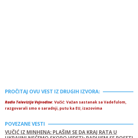
PROČITAJ OVU VEST IZ DRUGIH IZVORA:
Radio Televizija Vojvodine
: Vučić: Važan sastanak sa Vadefulom,
razgovarali smo o saradnji, putu ka EU, izazovima
POVEZANE VESTI
VUČIĆ IZ MINHENA: PLAŠIM SE DA KRAJ RATA U
UKRAJINI NEĆEMO SKORO VIDETI; RADUJEM SE POSETI