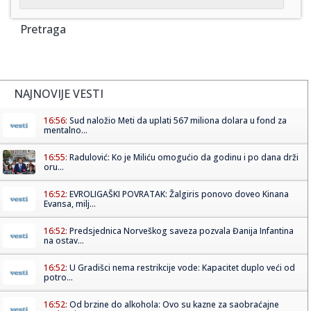
Pretraga
NAJNOVIJE VESTI
16:56:
Sud naložio Meti da uplati 567 miliona dolara u fond za
mentalno...
16:55:
Radulović: Ko je Miliću omogućio da godinu i po dana drži
oru...
16:52:
EVROLIGAŠKI POVRATAK: Žalgiris ponovo doveo Kinana
Evansa, milj...
16:52:
Predsjednica Norveškog saveza pozvala Đanija Infantina
na ostav...
16:52:
U Gradišci nema restrikcije vode: Kapacitet duplo veći od
potro...
16:52:
Od brzine do alkohola: Ovo su kazne za saobraćajne