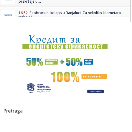
prekršaje u ...
16:52:
Saobraćajni kolaps u Banjaluci: Za nekoliko kilometara
treba 45 ...
16:50:
Vučević bez potvrde o povratku Stefanovića, Nikolića i
Mihajl...
16:49:
EIB odobrila kredit od 100 miliona evra Rumuniji
16:49:
Ove lutke se hitno povlače iz prodaje: RAPEX upozorava na
opasne...
16:48:
Premijerligaška "bomba": Siti našao zamenu za Rodrija u
redovim...
16:47:
Djetinjstvo nekad i sad: Djeca 80-ih živjela su po sasvim
druga...
16:46:
Tramp otkrio koga bi podržao kao svog naslednika! Njega
Pretraga
bi voleo...
16:45:
Nizak vodostaj Rajne pravi probleme industriji