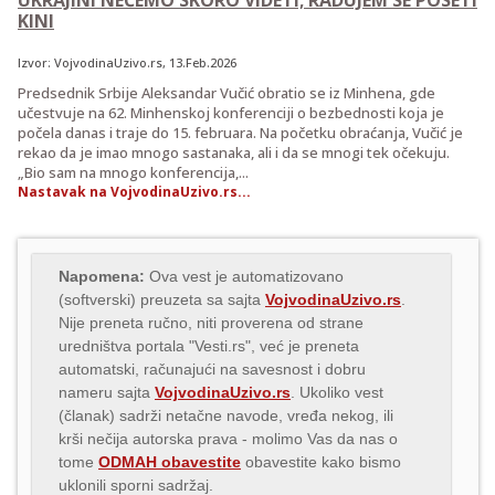
KINI
Izvor:
VojvodinaUzivo.rs
, 13.Feb.2026
Predsednik Srbije Aleksandar Vučić obratio se iz Minhena, gde
učestvuje na 62. Minhenskoj konferenciji o bezbednosti koja je
počela danas i traje do 15. februara. Na početku obraćanja, Vučić je
rekao da je imao mnogo sastanaka, ali i da se mnogi tek očekuju.
„Bio sam na mnogo konferencija,...
Nastavak na VojvodinaUzivo.rs...
Napomena:
Ova vest je automatizovano
(softverski) preuzeta sa sajta
VojvodinaUzivo.rs
.
Nije preneta ručno, niti proverena od strane
uredništva portala "Vesti.rs", već je preneta
automatski, računajući na savesnost i dobru
nameru sajta
VojvodinaUzivo.rs
. Ukoliko vest
(članak) sadrži netačne navode, vređa nekog, ili
krši nečija autorska prava - molimo Vas da nas o
tome
ODMAH obavestite
obavestite kako bismo
uklonili sporni sadržaj.