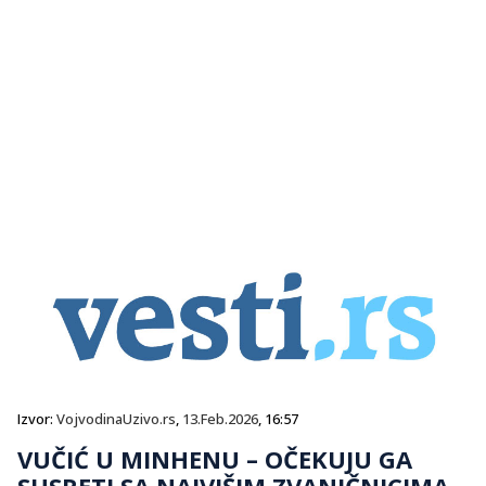
Izvor:
VojvodinaUzivo.rs
,
13.Feb.2026
, 16:57
VUČIĆ U MINHENU – OČEKUJU GA
SUSRETI SA NAJVIŠIM ZVANIČNICIMA