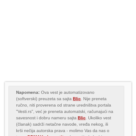
Napomena:
Ova vest je automatizovano
(softverski) preuzeta sa sajta
Blic
. Nije preneta
ručno, niti proverena od strane uredništva portala
"Vesti.rs", već je preneta automatski, računajući na
savesnost i dobru nameru sajta
Blic
. Ukoliko vest
(članak) sadrži netačne navode, vređa nekog, ili
krši nečija autorska prava - molimo Vas da nas o