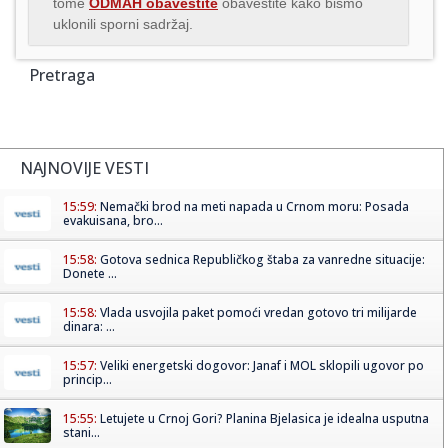
tome
ODMAH obavestite
obavestite kako bismo
uklonili sporni sadržaj.
Pretraga
NAJNOVIJE VESTI
15:59:
Nemački brod na meti napada u Crnom moru: Posada
evakuisana, bro...
15:58:
Gotova sednica Republičkog štaba za vanredne situacije:
Donete ...
15:58:
Vlada usvojila paket pomoći vredan gotovo tri milijarde
dinara: ...
15:57:
Veliki energetski dogovor: Janaf i MOL sklopili ugovor po
princip...
15:55:
Letujete u Crnoj Gori? Planina Bjelasica je idealna usputna
stani...