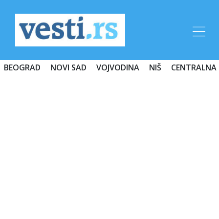
BEOGRAD
NOVI SAD
VOJVODINA
NIŠ
CENTRALNA 