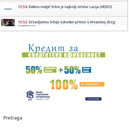
15:54:
Ratkov melje! Srbin je najbolji strelac Lacija (VIDEO)
15:52:
Državljaninu Srbije određen pritvor u Hrvatskoj zbog
sumnje na ...
15:52:
Sutra počinje Guča! Varošica već u ludilu: Grme trube, lomi
s...
15:52:
NIKOLIĆ GA ŽELI: AEK krenuo po njega, bivši vezista
Partizana ...
15:47:
Tužilaštvo traži od Advokatske komore da reaguje zbog
tvrdnji ...
15:45:
ANS o tvrdnjama protiv policije posle Valjeva: "Istina ne
sme bit...
15:45:
Eurojust podržao državu Srbiju i rad naše policije
15:45:
Omri Glazer doživeo saobraćajnu nezgodu u Izraelu
Pretraga
15:43:
OPREZ: Crveni meteo alarm na snazi u Pčinjskom okrugu