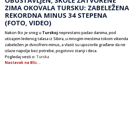
ZIMA OKOVALA TURSKU: ZABELEŽENA
REKORDNA MINUS 34 STEPENA
(FOTO, VIDEO)
Nakon što je sneg u
Turskoj
neprestano padao danima, pod
uticajem ledenog talasa iz Sibira, u mnogim mestima tokom vikenda
zabeležen je dvocifreni minus, a vlasti su upozorile građane da ne
izlaze napolje bez potrebe, pogotovo stariji i deca.
Pogledaj vesti o:
Turska
Nastavak na Blic...