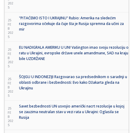
202
5
"PITAĆEMO ISTO I UKRAJINU" Rubio: Amerika na sledećim
25
razgovorima očekuje da čuje šta je Rusija spremna da učini za
FE
B
mir
202
5
EU NADIGRALA AMERIKU U UN! Vašington imao svoju rezoluciju o
25
ratu u Ukrajini, evropske države unele amandmane, SAD na kraju
FE
B
bile UZDRŽANE
202
5
ŠOJGU U INDONEZIJI Razgovarao sa predsednikom o saradnji u
25
oblasti odbrane i bezbednosti: Evo kako Džakarta gleda na
FE
B
Ukrajinu
202
5
Savet bezbednosti UN usvojio američki nacrt rezolucije u kojoj
25
se zauzima neutralan stav u vezi rata u Ukrajini: Oglasila se
FE
B
Rusija
202
5