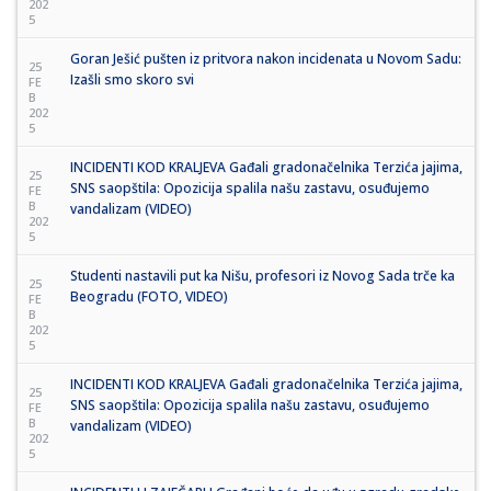
202
5
Goran Ješić pušten iz pritvora nakon incidenata u Novom Sadu:
25
Izašli smo skoro svi
FE
B
202
5
INCIDENTI KOD KRALJEVA Gađali gradonačelnika Terzića jajima,
25
SNS saopštila: Opozicija spalila našu zastavu, osuđujemo
FE
B
vandalizam (VIDEO)
202
5
Studenti nastavili put ka Nišu, profesori iz Novog Sada trče ka
25
Beogradu (FOTO, VIDEO)
FE
B
202
5
INCIDENTI KOD KRALJEVA Gađali gradonačelnika Terzića jajima,
25
SNS saopštila: Opozicija spalila našu zastavu, osuđujemo
FE
B
vandalizam (VIDEO)
202
5