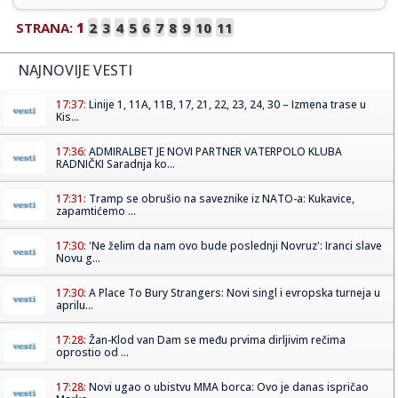
STRANA:
1
2
3
4
5
6
7
8
9
10
11
NAJNOVIJE VESTI
17:37:
Linije 1, 11A, 11B, 17, 21, 22, 23, 24, 30 – Izmena trase u
Kis...
17:36:
ADMIRALBET JE NOVI PARTNER VATERPOLO KLUBA
RADNIČKI Saradnja ko...
17:31:
Tramp se obrušio na saveznike iz NATO-a: Kukavice,
zapamtićemo ...
17:30:
'Ne želim da nam ovo bude poslednji Novruz': Iranci slave
Novu g...
17:30:
A Place To Bury Strangers: Novi singl i evropska turneja u
aprilu...
17:28:
Žan-Klod van Dam se među prvima dirljivim rečima
oprostio od ...
17:28:
Novi ugao o ubistvu MMA borca: Ovo je danas ispričao