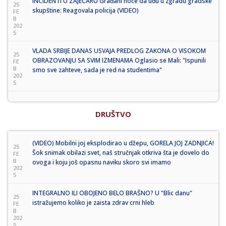
INCIDENTI U ZAJEČARU Građani hoće da uđu u zgradu gradske
25
skupštine: Reagovala policija (VIDEO)
FE
B
202
5
VLADA SRBIJE DANAS USVAJA PREDLOG ZAKONA O VISOKOM
25
OBRAZOVANJU SA SVIM IZMENAMA Oglasio se Mali: "Ispunili
FE
B
smo sve zahteve, sada je red na studentima"
202
5
DRUŠTVO
(VIDEO) Mobilni joj eksplodirao u džepu, GORELA JOJ ZADNJICA!
25
Šok snimak obilazi svet, naš stručnjak otkriva šta je dovelo do
FE
B
ovoga i koju još opasnu naviku skoro svi imamo
202
5
INTEGRALNO ILI OBOJENO BELO BRAŠNO? U "Blic danu"
25
istražujemo koliko je zaista zdrav crni hleb
FE
B
202
5