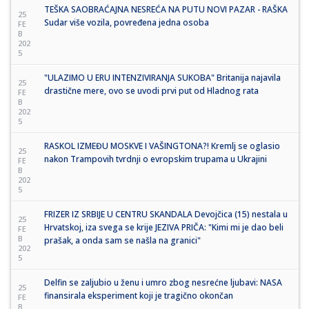
TEŠKA SAOBRAĆAJNA NESREĆA NA PUTU NOVI PAZAR - RAŠKA
25
Sudar više vozila, povređena jedna osoba
FE
B
202
5
"ULAZIMO U ERU INTENZIVIRANJA SUKOBA" Britanija najavila
25
drastične mere, ovo se uvodi prvi put od Hladnog rata
FE
B
202
5
RASKOL IZMEĐU MOSKVE I VAŠINGTONA?! Kremlj se oglasio
25
nakon Trampovih tvrdnji o evropskim trupama u Ukrajini
FE
B
202
5
FRIZER IZ SRBIJE U CENTRU SKANDALA Devojčica (15) nestala u
25
Hrvatskoj, iza svega se krije JEZIVA PRIČA: "Kimi mi je dao beli
FE
B
prašak, a onda sam se našla na granici"
202
5
Delfin se zaljubio u ženu i umro zbog nesrećne ljubavi: NASA
25
finansirala eksperiment koji je tragično okončan
FE
B