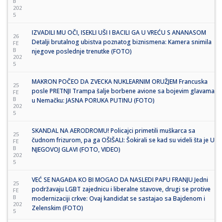
B
202
5
IZVADILI MU OČI, ISEKLI UŠI I BACILI GA U VREĆU S ANANASOM
26
Detalji brutalnog ubistva poznatog biznismena: Kamera snimila
FE
B
njegove poslednje trenutke (FOTO)
202
5
MAKRON POČEO DA ZVECKA NUKLEARNIM ORUŽJEM Francuska
25
posle PRETNJI Trampa šalje borbene avione sa bojevim glavama
FE
B
u Nemačku: JASNA PORUKA PUTINU (FOTO)
202
5
SKANDAL NA AERODROMU! Policajci primetili muškarca sa
25
čudnom frizurom, pa ga OŠIŠALI: Šokirali se kad su videli šta je U
FE
B
NJEGOVOJ GLAVI (FOTO, VIDEO)
202
5
VEĆ SE NAGAĐA KO BI MOGAO DA NASLEDI PAPU FRANJU Jedni
25
podržavaju LGBT zajednicu i liberalne stavove, drugi se protive
FE
B
modernizaciji crkve: Ovaj kandidat se sastajao sa Bajdenom i
202
Zelenskim (FOTO)
5