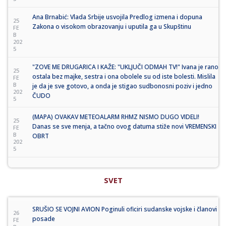
Ana Brnabić: Vlada Srbije usvojila Predlog izmena i dopuna
25
Zakona o visokom obrazovanju i uputila ga u Skupštinu
FE
B
202
5
"ZOVE ME DRUGARICA I KAŽE: "UKLJUČI ODMAH TV!" Ivana je rano
25
ostala bez majke, sestra i ona obolele su od iste bolesti. Mislila
FE
B
je da je sve gotovo, a onda je stigao sudbonosni poziv i jedno
202
ČUDO
5
(MAPA) OVAKAV METEOALARM RHMZ NISMO DUGO VIDELI!
25
Danas se sve menja, a tačno ovog datuma stiže novi VREMENSKI
FE
B
OBRT
202
5
SVET
SRUŠIO SE VOJNI AVION Poginuli oficiri sudanske vojske i članovi
26
posade
FE