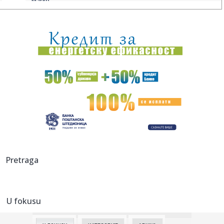
Marko
17:26:
Raspored sahrana za subotu, 21. mart
17:24:
Gašić na polaganju zakletve u Leskovcu: Vojnik je sinonim
za hr...
17:19:
Umro Čak Noris u 86. godini: Svet se oprašta od legende
akcioni...
17:16:
Država poklanja 300.000 dinara: Evo ko je na listi da dobije
nov...
17:15:
ŠTETA: Bivši Jokićev saigrač teže povređen!
17:14:
Francuska presrela tanker u Sredozemnom moru, sumnja
Pretraga
se da je deo...
17:12:
Dizel u narednih sedam dana skuplji za četiri dinara po
litru, b...
U fokusu
17:10:
Pošta Srbije prodaje 47 rashodovanih vozila na javnoj
licitaciji...