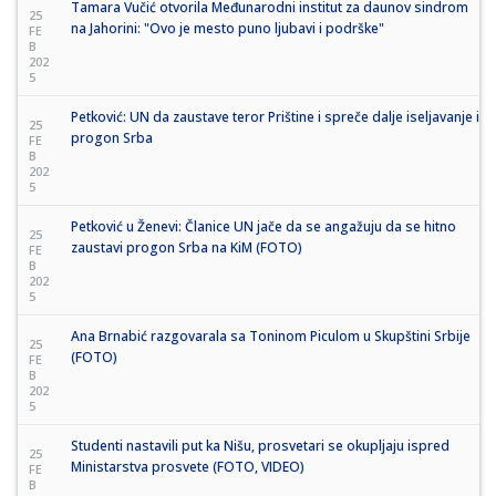
Tamara Vučić otvorila Međunarodni institut za daunov sindrom
25
na Jahorini: "Ovo je mesto puno ljubavi i podrške"
FE
B
202
5
Petković: UN da zaustave teror Prištine i spreče dalje iseljavanje i
25
progon Srba
FE
B
202
5
Petković u Ženevi: Članice UN jače da se angažuju da se hitno
25
zaustavi progon Srba na KiM (FOTO)
FE
B
202
5
Ana Brnabić razgovarala sa Toninom Piculom u Skupštini Srbije
25
(FOTO)
FE
B
202
5
Studenti nastavili put ka Nišu, prosvetari se okupljaju ispred
25
Ministarstva prosvete (FOTO, VIDEO)
FE
B