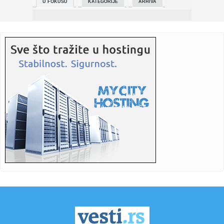
U FOKUSU
KATEGORIJE
ARHIVA
17:09:
Glišić posetio Bogdanoviće iz Rogače: Obrađuju hektare, a
sa...
17:09:
Vučić: Kada bismo preuzeli NIS, Rusija bi postala
neprijateljsk...
17:07:
IRB planira da sam plasira direktne kredite stanovništvu
17:06:
Pogledajte poslednji snimak Čaka Norisa: Njegove
emotivne reči ...
17:04:
VIDEO: Test Hyundai Ioniq 9
17:04:
Liverpul preskupo platio eliminaciju Galatasaraja! Salah
mora na ...
17:01:
Banjaluka: Povremena obustava saobraćaja na Bulevaru
Stepe Stepa...
16:59:
VJT Zrenjanin: Osumnjičeni za ubistvo kod Zrenjanina biće
saslu...
16:58:
Sočan losos iz rerne, recept koji uspijeva baš svima