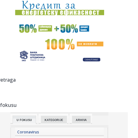
12:37:
Argentinski fudbaler Fakundo Buonanote prešao na
pozajmicu u El...
12:36:
Tramp srećan zbog izbora novog predsednika Kolumbije:
Šalje mu ...
12:34:
Cvijanovićeva: Prošla su vremena uvođenja sankcija
12:34:
Srednjovjekovni festival "Vitezovi Tvrdimića" okupio
brojne mali...
12:33:
Gužve na granici: Na Preševu čeka se oko sat vremena,
retraga
Gradina ...
12:32:
Uvećana trgovinska razmena između Srbije i Ukrajine:
Vučić i ...
 fokusu
12:29:
Mediji otkrivaju: Evo zašto su blokaderi udarili veto na
Jasminu...
U FOKUSU
KATEGORIJE
ARHIVA
12:28:
Vraćaju li se baterije na telefonima koje sami možete
zamijenit...
Coronavirus