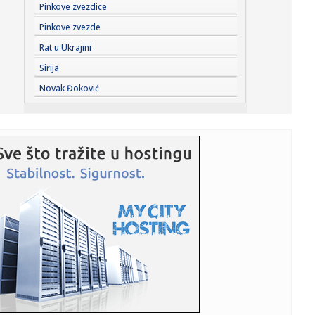
12:25:
Uklonjene tri velike i više malih divljih deponija
Pinkove zvezdice
Pinkove zvezde
12:25:
Posle požara zabrana gradnje 30 godina? Akademski
Rat u Ukrajini
plenum traži ...
Sirija
12:24:
Najmirisniji novitet leta: Gisou hair & body mist
Novak Đoković
12:21:
Oglasio se MUP: Građanima Srbije upućen apel
12:21:
Od BMW-a do Volkswagena: Ko zapravo kontroliše
svjetske automobi...
12:21:
Vučić i Zelenski se obraćaju medijima
12:20:
Ukrajinski mediji o poseti Zelenskog Beogradu: Ovo je
šamar Rusi...
12:20:
Danas je Sveta Petka Trnova - praznik posvećen
prepodobnoj muče...
12:20:
Imate li mačku? Danas je njihov "praznik"