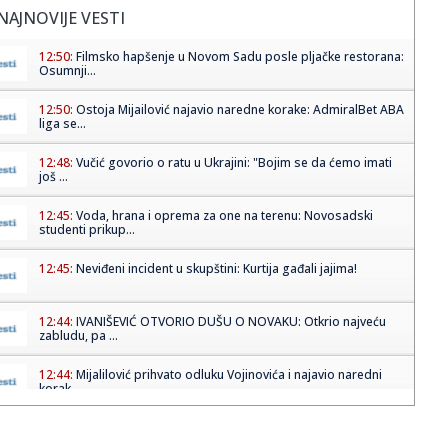
NAJNOVIJE VESTI
12:50:
Filmsko hapšenje u Novom Sadu posle pljačke restorana:
Osumnji...
12:50:
Ostoja Mijailović najavio naredne korake: AdmiralBet ABA
liga se...
12:48:
Vučić govorio o ratu u Ukrajini: "Bojim se da ćemo imati
još ...
12:45:
Voda, hrana i oprema za one na terenu: Novosadski
studenti prikup...
12:45:
Neviđeni incident u skupštini: Kurtija gađali jajima!
12:44:
IVANIŠEVIĆ OTVORIO DUŠU O NOVAKU: Otkrio najveću
zabludu, pa ...
12:44:
Mijalilović prihvato odluku Vojinovića i najavio naredni
korak
12:42:
Interesantan transfer Dinamo Zagreba: Napadač PSŽ-a
prelazi na ...