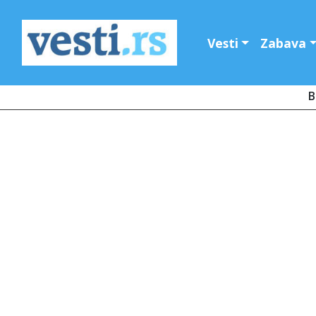
Vesti
Zabava
B