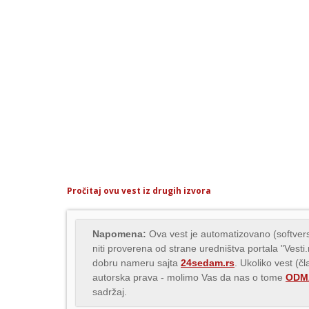
Pročitaj ovu vest iz drugih izvora
Napomena:
Ova vest je automatizovano (softvers
niti proverena od strane uredništva portala "Vesti
dobru nameru sajta
24sedam.rs
. Ukoliko vest (č
autorska prava - molimo Vas da nas o tome
ODMA
sadržaj.