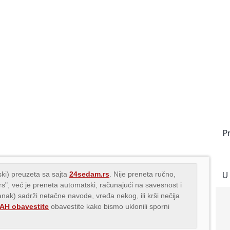
P
U
ki) preuzeta sa sajta
24sedam.rs
. Nije preneta ručno,
.rs", već je preneta automatski, računajući na savesnost i
lanak) sadrži netačne navode, vređa nekog, ili krši nečija
H obavestite
obavestite kako bismo uklonili sporni