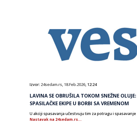
Izvor:
24sedam.rs
,
18.Feb.2026
, 12:24
LAVINA SE OBRUŠILA TOKOM SNEŽNE OLUJE: 
SPASILAČKE EKIPE U BORBI SA VREMENOM
U akciji spasavanja učestvuju tim za potragu i spasavanje
Nastavak na 24sedam.rs...