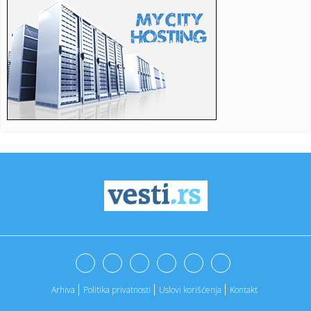
08:14:
Failure najavljuju novi album i turneju 2026. godine uz novi
sing...
08:14:
Putevi prohodni, saobraćaj obustavljen samo na jednoj
deoonici
08:06:
Danas u 11 sati: Premijer Macut na otvaranju
Međunarodnog sajma ...
08:03:
Švedska razmatra uvođenje hemijske kastracije pedofila
08:03:
VIDEO: U Londonu održana trka u okretanju palačinki
08:03:
Veran Matić: Ambasadori EU šokirani onim što se dešava
novina...
08:03:
U Skupštini rekao da "ne razume da u 19 časova imamo
emisiju na...
08:03:
Suđenje Marku Zakerbergu zbog Instagrama: U SAD više
od četiri...
Arhiva
Politika privatnosti
Uslovi korišćenja
Kontakt
08:03:
Vučić: Poljoprivrednici namerno tražili nemoguće samo da