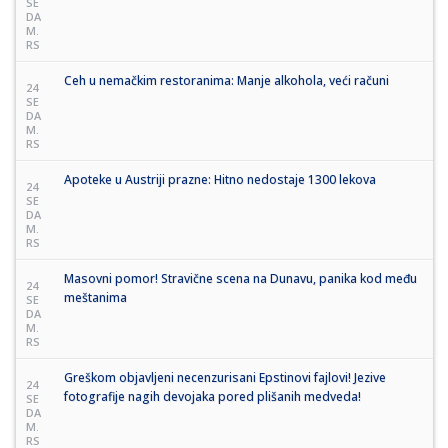
SE
DA
M.
RS
Ceh u nemačkim restoranima: Manje alkohola, veći računi
24
SE
DA
M.
RS
Apoteke u Austriji prazne: Hitno nedostaje 1300 lekova
24
SE
DA
M.
RS
Masovni pomor! Stravične scena na Dunavu, panika kod među
24
meštanima
SE
DA
M.
RS
Greškom objavljeni necenzurisani Epstinovi fajlovi! Jezive
24
fotografije nagih devojaka pored plišanih medveda!
SE
DA
M.
RS