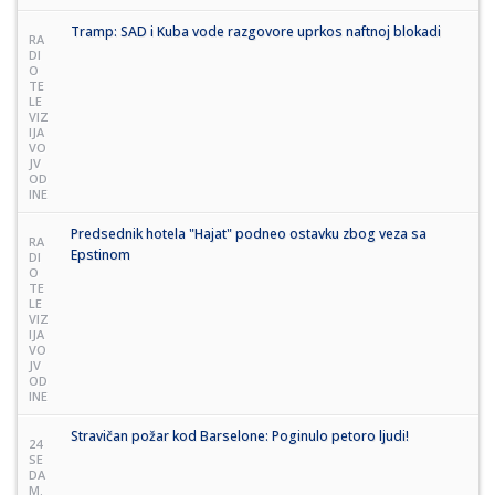
Tramp: SAD i Kuba vode razgovore uprkos naftnoj blokadi
RA
DI
O
TE
LE
VIZ
IJA
VO
JV
OD
INE
Predsednik hotela "Hajat" podneo ostavku zbog veza sa
RA
Epstinom
DI
O
TE
LE
VIZ
IJA
VO
JV
OD
INE
Stravičan požar kod Barselone: Poginulo petoro ljudi!
24
SE
DA
M.