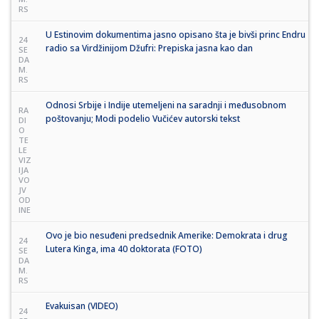
RS
U Estinovim dokumentima jasno opisano šta je bivši princ Endru
24
radio sa Virdžinijom Džufri: Prepiska jasna kao dan
SE
DA
M.
RS
Odnosi Srbije i Indije utemeljeni na saradnji i međusobnom
RA
poštovanju; Modi podelio Vučićev autorski tekst
DI
O
TE
LE
VIZ
IJA
VO
JV
OD
INE
Ovo je bio nesuđeni predsednik Amerike: Demokrata i drug
24
Lutera Kinga, ima 40 doktorata (FOTO)
SE
DA
M.
RS
Evakuisan (VIDEO)
24