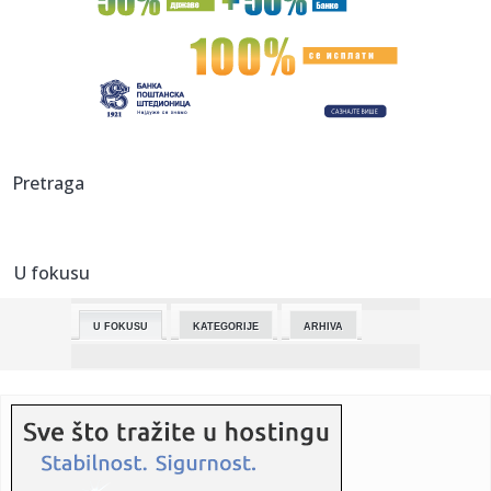
08:15:
Nova mjera: 1.000 KM za bebu rođenu na Dan Banjaluke
08:15:
Koliko učenika pohađa privatne škole u Republici Srpskoj i
kol...
08:14:
Odalović: Organi žrtava na KiM prodavani bogatim
Pretraga
pojedincima u ...
08:14:
Vučić za CNN Indija: Verujem da snaga Globalnog juga koji
predv...
U fokusu
08:14:
UKRAJINSKA KRIZA: Zelenski: Ne možemo reći da je rezultat
dovol...
U FOKUSU
KATEGORIJE
ARHIVA
08:14:
Putevi prohodni, saobraćaj obustavljen samo na deonici
Raška - ...
08:14:
Deset godina od odlaska Umberta Eka
08:14:
Hose Balkazar izabran za privremenog predsednika Perua
do jula