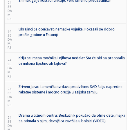
Snimak ga je koštao funkcije: Peru smenio predsednika!
24
SE
DA
M.
RS
Ukrajinci će obučavati nemačke vojnike: Pokazali se dobro
24
prošle godine u Estoniji
SE
DA
M.
RS
Kriju se imena moćnika i njihova nedela:: Šta će biti sa preostalih
24
tri miliona Epstinovih fajlova?
SE
DA
M.
RS
Žrtveni jarac i američka tvrđava protiv Kine: SAD šalju napredne
24
raketne sisteme i moćno oružje u azijsku zemlju
SE
DA
M.
RS
Drama u tržnom centru: Beskućnik pokušao da otme dete, majka
24
se otimala s njim, devojčica završila u bolnici (VIDEO)
SE
DA
M.