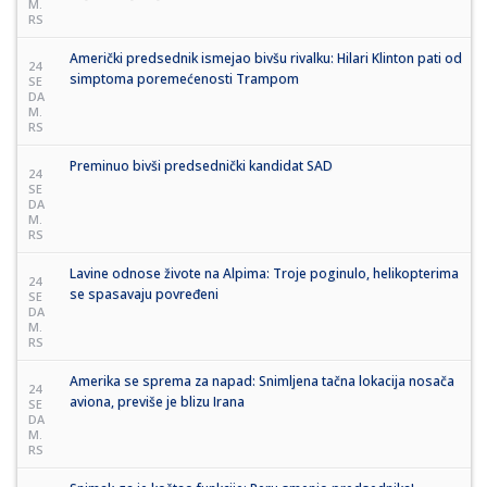
M.
RS
Američki predsednik ismejao bivšu rivalku: Hilari Klinton pati od
24
simptoma poremećenosti Trampom
SE
DA
M.
RS
Preminuo bivši predsednički kandidat SAD
24
SE
DA
M.
RS
Lavine odnose živote na Alpima: Troje poginulo, helikopterima
24
se spasavaju povređeni
SE
DA
M.
RS
Amerika se sprema za napad: Snimljena tačna lokacija nosača
24
aviona, previše je blizu Irana
SE
DA
M.
RS