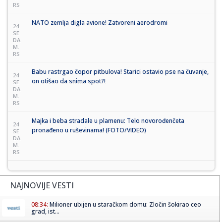
RS
NATO zemlja digla avione! Zatvoreni aerodromi
24
SE
DA
M.
RS
Babu rastrgao čopor pitbulova! Starici ostavio pse na čuvanje,
24
on otišao da snima spot?!
SE
DA
M.
RS
Majka i beba stradale u plamenu: Telo novorođenčeta
24
pronađeno u ruševinama! (FOTO/VIDEO)
SE
DA
M.
RS
NAJNOVIJE VESTI
08:34:
Milioner ubijen u staračkom domu: Zločin šokirao ceo
grad, ist...