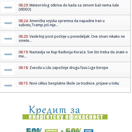
08:29:
Meteorolog otkriva do kada sa zimom baš nema šale
(VIDEO)
08:24:
Američka vojska spremna da napadne Iran u
subotu,Tramp još nije...
08:20:
Vaskršnji post počinje u ponedeljak: Ove stvari nikako ne
smete...
08:19:
Nastavlja se Kup Radivoja Koraća: Sve što treba da znate o
me...
08:18:
Zvezda u Lilu započinje drugu fazu Lige Evrope
08:15:
Novi ciklus besplatne škole za trudnice, prijave u toku
08:15:
Brisel mijenja način na koji ćemo pristupati u EU
08:15:
Duhovna grupa "Bedem": Koncert za djecu oboljelu od
malignih bole...
08:15:
Ko je vlast, a ko opozicija: Politički paradoks u BiH