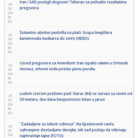
Iran i SAD postigli dogovor! Teheran se pohvalio rezultatima
24
pregovora
SE
DA
M.
RS
Šokantno ubistvo pedofila na plaži: Grupa tinejdžera
24
kamenovala muškarca do smrti (VIDEO)
SE
DA
M.
RS
Usred pregovora sa Amerikom: Iran ispalio rakete u Ormuski
24
moreuz, vrhovni vođa poslao jasnu poruku
SE
DA
M.
RS
Ludom srećom preživeo pad: Starac (84) se survao sa visine od
24
50 metara, dva dana bespomoćno ležao u jaruzi
SE
DA
M.
RS
"Zadavljene su tokom odnosa": Na Epstinovom ranču
24
sahranjene zlostavljane devojke, tek sad počinju da otkrivaju
SE
DA
najmračnije tajne (FOTO)