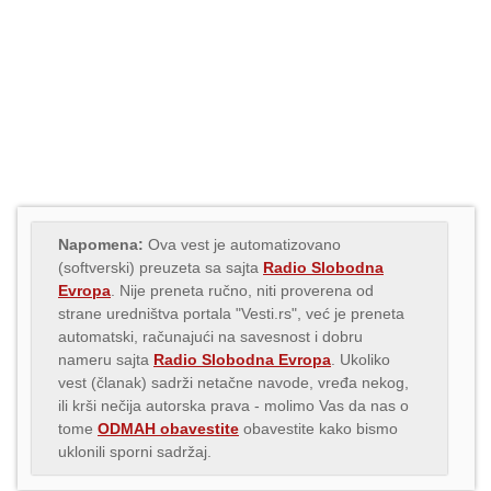
Napomena:
Ova vest je automatizovano
(softverski) preuzeta sa sajta
Radio Slobodna
Evropa
. Nije preneta ručno, niti proverena od
strane uredništva portala "Vesti.rs", već je preneta
automatski, računajući na savesnost i dobru
nameru sajta
Radio Slobodna Evropa
. Ukoliko
vest (članak) sadrži netačne navode, vređa nekog,
ili krši nečija autorska prava - molimo Vas da nas o
tome
ODMAH obavestite
obavestite kako bismo
uklonili sporni sadržaj.