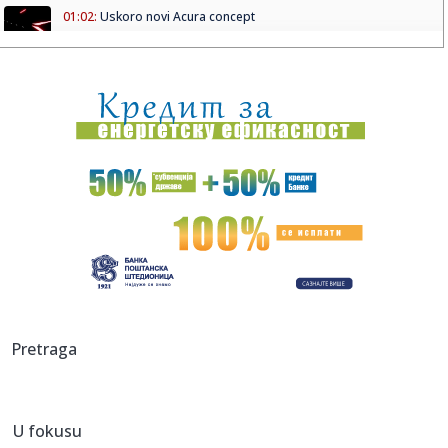
01:02:
Uskoro novi Acura concept
01:00:
Dogodilo se na današnji datum, 8. avgust
00:32:
Velika zamena kontejnera na Zvezdari: Stiglo 177 novih, a
„dža...
00:16:
Singapur ima plan za borbu protiv paklenih vrućina: Ovako
hoće ...
00:03:
Na današnji dan, 8. avgust
00:03:
Volkswagen menja poslovnu strategiju u SAD
23:51:
PARTIZAN TRLJA RUKE: Transfer Saše Lukića doneo crno-
Pretraga
belima 300...
23:48:
Otišao iz Arsenala pre nego što su podigli trofej – vratio
se...
U fokusu
23:47:
Srpkinje pronašle novčanik u Čanju, pa uradile nešto što je