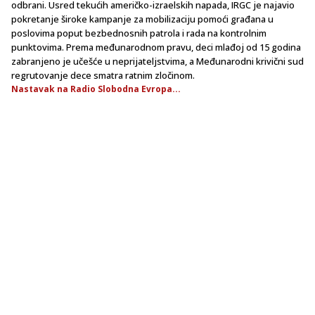
odbrani. Usred tekućih američko-izraelskih napada, IRGC je najavio
pokretanje široke kampanje za mobilizaciju pomoći građana u
poslovima poput bezbednosnih patrola i rada na kontrolnim
punktovima. Prema međunarodnom pravu, deci mlađoj od 15 godina
zabranjeno je učešće u neprijateljstvima, a Međunarodni krivični sud
regrutovanje dece smatra ratnim zločinom.
Nastavak na Radio Slobodna Evropa...