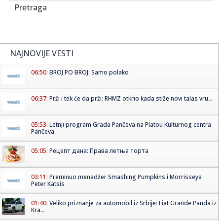
Pretraga
NAJNOVIJE VESTI
06:50:
BROJ PO BROJ: Samo polako
06:37:
Prži i tek će da prži: RHMZ otkrio kada stiže novi talas vru...
05:53:
Letnji program Grada Pančeva na Platou Kulturnog centra
Pančeva
05:05:
Рецепт дана: Права летња торта
03:11:
Preminuo menadžer Smashing Pumpkins i Morrisseya
Peter Katsis
01:40:
Veliko priznanje za automobil iz Srbije: Fiat Grande Panda iz
Kra...