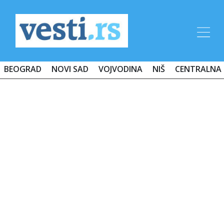
BEOGRAD
NOVI SAD
VOJVODINA
NIŠ
CENTRALNA 