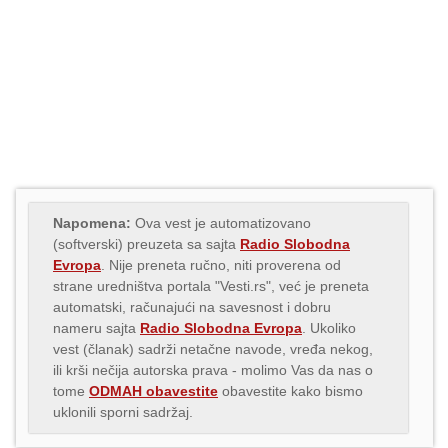
Napomena:
Ova vest je automatizovano
(softverski) preuzeta sa sajta
Radio Slobodna
Evropa
. Nije preneta ručno, niti proverena od
strane uredništva portala "Vesti.rs", već je preneta
automatski, računajući na savesnost i dobru
nameru sajta
Radio Slobodna Evropa
. Ukoliko
vest (članak) sadrži netačne navode, vređa nekog,
ili krši nečija autorska prava - molimo Vas da nas o
tome
ODMAH obavestite
obavestite kako bismo
uklonili sporni sadržaj.