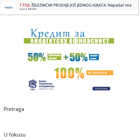
17:56:
ŽELEZNIČAR PRODAJE JOŠ JEDNOG IGRAČA: Napadač ima
novi klub!
17:55:
Vatrena stihija besni na Stolovima: Helikopter MUP-a iz
vazduha g...
17:55:
Nedović opisao mučan rastanak sa Zvezdom i otkrio šta
ga je na...
17:45:
Preminula kraljica romske muzike, njena posljednja poruka
rasplak...
17:45:
Moto GP: Fernandez pokorio Silverston
17:43:
Vučić u podkastu kod Matijasa Defnera: "Srbija nije
marioneta n...
17:43:
Stanković pred Hapoel: U utorak nam je potreban svaki
Pretraga
glas
17:43:
Kiton Volas novi igrač Makabija, potpisao dvogodišnji
ugovor
U fokusu
17:39:
Filmska pljačka u Budvi: Maskirani razbojnici odnijeli oko