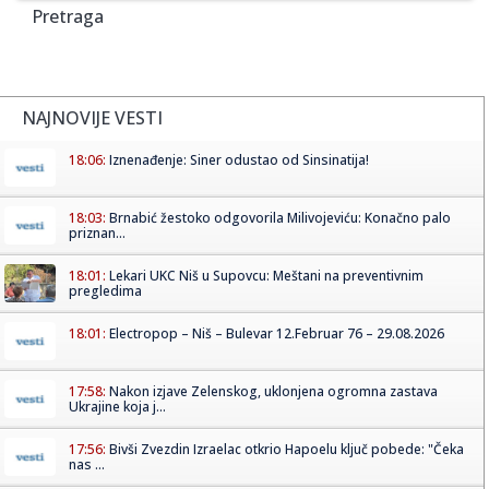
Pretraga
NAJNOVIJE VESTI
18:06:
Iznenađenje: Siner odustao od Sinsinatija!
18:03:
Brnabić žestoko odgovorila Milivojeviću: Konačno palo
priznan...
18:01:
Lekari UKC Niš u Supovcu: Meštani na preventivnim
pregledima
18:01:
Electropop – Niš – Bulevar 12.Februar 76 – 29.08.2026
17:58:
Nakon izjave Zelenskog, uklonjena ogromna zastava
Ukrajine koja j...
17:56:
Bivši Zvezdin Izraelac otkrio Hapoelu ključ pobede: "Čeka
nas ...