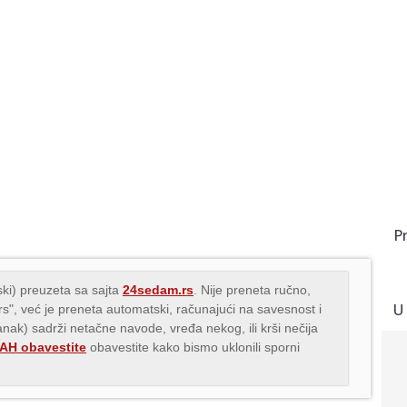
P
ki) preuzeta sa sajta
24sedam.rs
. Nije preneta ručno,
U
.rs", već je preneta automatski, računajući na savesnost i
lanak) sadrži netačne navode, vređa nekog, ili krši nečija
H obavestite
obavestite kako bismo uklonili sporni