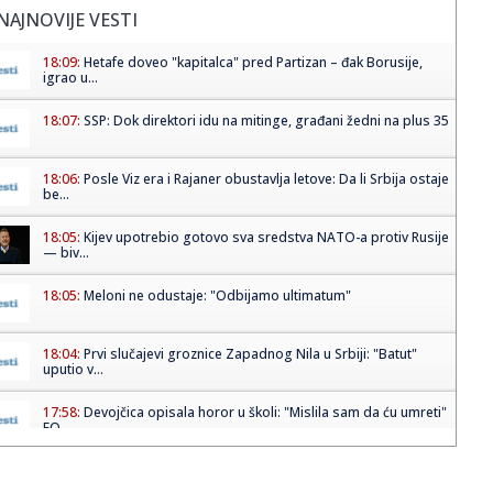
NAJNOVIJE VESTI
18:09:
Hetafe doveo "kapitalca" pred Partizan – đak Borusije,
igrao u...
18:07:
SSP: Dok direktori idu na mitinge, građani žedni na plus 35
18:06:
Posle Viz era i Rajaner obustavlja letove: Da li Srbija ostaje
be...
18:05:
Kijev upotrebio gotovo sva sredstva NATO-a protiv Rusije
— biv...
18:05:
Meloni ne odustaje: "Odbijamo ultimatum"
18:04:
Prvi slučajevi groznice Zapadnog Nila u Srbiji: "Batut"
uputio v...
17:58:
Devojčica opisala horor u školi: "Mislila sam da ću umreti"
FO...
17:54:
RAJAKOVIĆ OTVORIO DUŠU: „Nisu mi isplatili osam plata u
Zvezd...