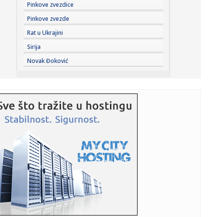
17:51:
Nemački energetski gigant diže ruke od SAD
Pinkove zvezdice
Pinkove zvezde
17:51:
'Nadamo se promeni odnosa Beograda prema Kijevu':
Rat u Ukrajini
Ukrajinci i Rus...
Sirija
17:46:
Аеродром у Нишу: Пратимо ситуацију ...
Novak Đoković
17:48:
Ima 51 godinu, a kao da je u tridesetim: Nećete moći da
verujet...
17:41:
Hrana u svetu sve skuplja: Toplotni talasi i ratovi guraju
cene n...
17:41:
Incident u tržnom centru: Sergej Trifunović i supruga
završili...
17:39:
Pobeda vredna svetskog prvenstva: Orlići savladali
Poljake u raz...
17:34:
Lučić o zabrani ulaska na KiM: Žao mi je ako je tačno, bori...
17:34:
Ni veštačka inteligencija im nije pomogla: Pentagon ne zna
kako...