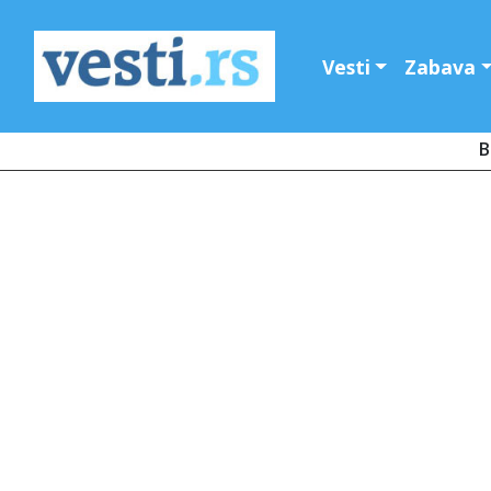
Vesti
Zabava
B