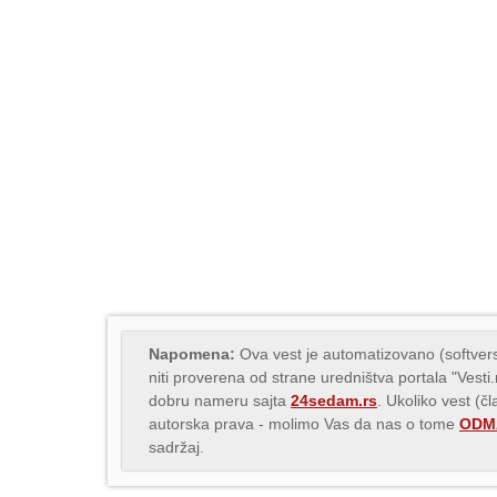
Napomena:
Ova vest je automatizovano (softvers
niti proverena od strane uredništva portala "Vesti
dobru nameru sajta
24sedam.rs
. Ukoliko vest (č
autorska prava - molimo Vas da nas o tome
ODMA
sadržaj.