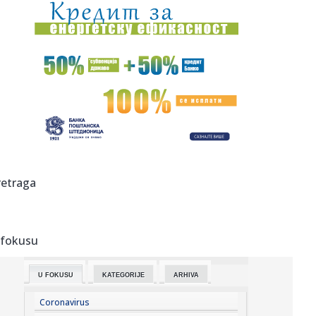
17:54:
Mančester siti odbio ponudu Barselone
17:54:
Dva Air Tractora gase požar u Konjicu, u subotu stiže i
treći
17:54:
Pokušali da pretresu stvari supruge Sergeja Trifunovića u
tržn...
17:54:
Mitropolija traži preispitivanje lokacije solarne elektrane
kod ...
17:54:
Hapšenje u Bijeljini: Pronađena plantaža sa 206 stabljika
retraga
indi...
17:54:
Tužilaštvo USK potvrdilo: Uhapšena žena zbog sumnje na
ubistv...
 fokusu
17:54:
Amerikanci otvorili tajne arhive: Novi NLO snimci,
istražitelji ...
U FOKUSU
KATEGORIJE
ARHIVA
17:52:
Baba zauzima jedno mesto – Partizan mora da bira
između dva po...
Coronavirus