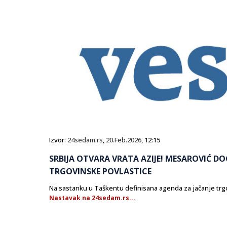
Izvor:
24sedam.rs
,
20.Feb.2026
, 12:15
SRBIJA OTVARA VRATA AZIJE! MESAROVIĆ DO
TRGOVINSKE POVLASTICE
Na sastanku u Taškentu definisana agenda za jačanje trgov
Nastavak na 24sedam.rs...