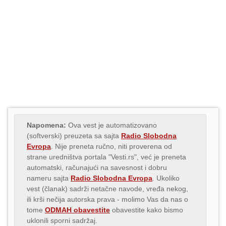
Napomena:
Ova vest je automatizovano
(softverski) preuzeta sa sajta
Radio Slobodna
Evropa
. Nije preneta ručno, niti proverena od
strane uredništva portala "Vesti.rs", već je preneta
automatski, računajući na savesnost i dobru
nameru sajta
Radio Slobodna Evropa
. Ukoliko
vest (članak) sadrži netačne navode, vređa nekog,
ili krši nečija autorska prava - molimo Vas da nas o
tome
ODMAH obavestite
obavestite kako bismo
uklonili sporni sadržaj.