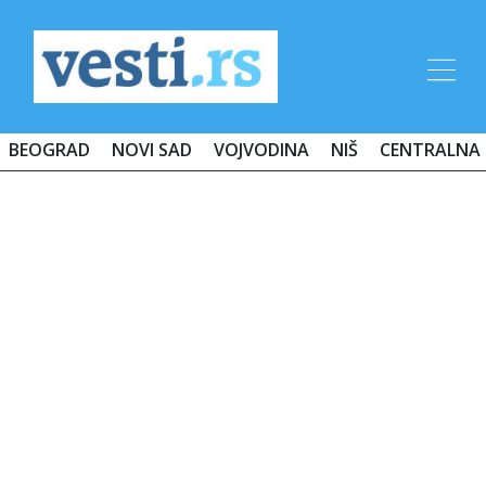
BEOGRAD
NOVI SAD
VOJVODINA
NIŠ
CENTRALNA 