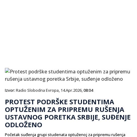
Izvor:
Radio Slobodna Evropa
,
14.Apr.2026
, 08:04
PROTEST PODRŠKE STUDENTIMA
OPTUŽENIM ZA PRIPREMU RUŠENJA
USTAVNOG PORETKA SRBIJE, SUĐENJE
ODLOŽENO
Početak suđenja grupi studenata optuženoj za pripremu rušenja