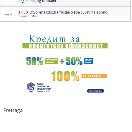
argentinskog fudbaler...
14:50:
Otvorena izložba “Iluzije treba čuvati na sobnoj
temperaturi...
14:49:
Dubai u centru kripto-afere od četiri milijarde dolara: SAD
tvrd...
14:47:
VELIKA TUGA U PORODICI MESI: Preminuo čovek koji je bio
uz Lea o...
14:45:
Humanitarni ponedeljak na Štrandu 10. avgusta: Posetioci
će mo...
14:45:
Veliki zaokret u Mađarskoj: Tisa za predsednika
kandidovala čov...
14:43:
Stiže fabrika dronova u Srbiju: Vučić otkrio kada će biti otv...
14:43:
MUP izdao važno upozorenje građanima Srbije: Jedna mala
Pretraga
nepažn...
14:42:
Martinu pol na "Silverstounu"