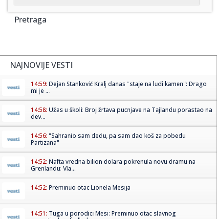
Pretraga
NAJNOVIJE VESTI
14:59:
Dejan Stanković Kralj danas "staje na ludi kamen": Drago
mi je ...
14:58:
Užas u školi: Broj žrtava pucnjave na Tajlandu porastao na
dev...
14:56:
"Sahranio sam dedu, pa sam dao koš za pobedu
Partizana"
14:52:
Nafta vredna bilion dolara pokrenula novu dramu na
Grenlandu: Vla...
14:52:
Preminuo otac Lionela Mesija
14:51:
Tuga u porodici Mesi: Preminuo otac slavnog