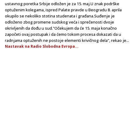
ustavnog poretka Srbije odložen je za 15. maj.U znak podrške
optuženim kolegama, ispred Palate pravde u Beogradu 8. aprila
okupilo se nekoliko stotina studenata i građana.Suđenje je
odloženo zbog promene sudskog veća i sprečenosti dvoje
okrivljenih da dođu u sud."Očekujem da će 15. maja konačno
započeti ovaj postupak i da ćemo tokom procesa dokazati da u
radnjama optuženih ne postoje elementi krivičnog dela", rekao je...
Nastavak na Radio Slobodna Evropa...