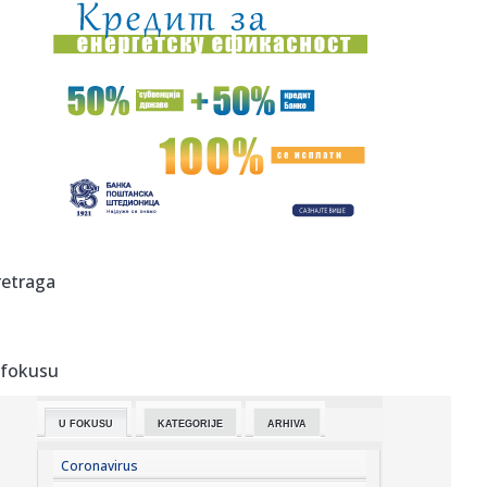
13:39:
Jajima na Kurtija! Iznervirao koleginicu, lepo mu pokazala
šta m...
13:34:
ЕК потврдила да СРБ испуњава ...
13:36:
"Imamo kvalitet da se borimo za medalje na Evropskom
prvenstvu u ...
13:34:
Doajen bh. alpinizma: 'Odustati u pravo vrijeme je mantra'
13:29:
Усред саобраћајне вреве смештена ...
retraga
13:26:
Kurti gađan jajima na sednici Skupštine Kosova
 fokusu
13:26:
Skandal na SP u Zagrebu: Algoritam „izbacio“ Crnu Goru
(VIDEO...
U FOKUSU
KATEGORIJE
ARHIVA
13:25:
Jovanov podelio fotografiju glumca Dragana Jovanovića:
Blokaderi...
Coronavirus