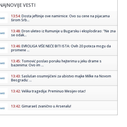
NAJNOVIJE VESTI
13:54:
Dosta jeftinije ove namirnice: Ovo su cene na pijacama
širom Srb...
13:48:
Dron uleteo iz Rumunije u Bugarsku i eksplodirao: "Ne zna
se odak...
13:46:
EVROLIGA VIŠE NEĆE BITI ISTA: Ovih 20 poteza mogu da
promene ...
13:45:
Tomović poslao poruku hejterima u jeku drame s
bazenima: Ovo im ...
13:43:
Saslušan osumnjičeni za ubistvo majke Milke na Novom
Beogradu: ...
13:42:
Velika tragedija: Preminuo Mesijev otac!
13:42:
Gimaraeš zvanično u Arsenalu!
13:40:
Zvanično: Saša Lukić je novi Traktorista!