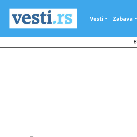
Vesti
Zabava
B