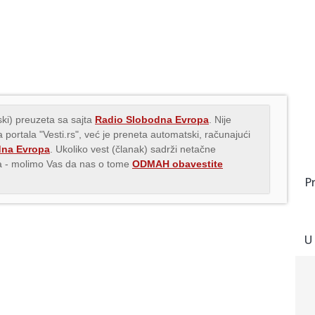
ki) preuzeta sa sajta
Radio Slobodna Evropa
. Nije
 portala "Vesti.rs", već je preneta automatski, računajući
dna Evropa
. Ukoliko vest (članak) sadrži netačne
ava - molimo Vas da nas o tome
ODMAH obavestite
P
U