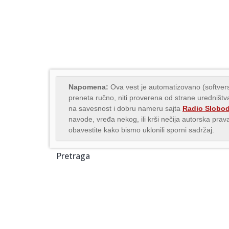
Napomena:
Ova vest je automatizovano (softvers
preneta ručno, niti proverena od strane uredništva
na savesnost i dobru nameru sajta
Radio Slobo
navode, vređa nekog, ili krši nečija autorska pr
obavestite kako bismo uklonili sporni sadržaj.
Pretraga