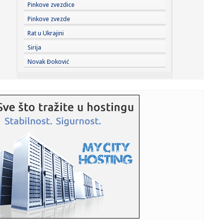
13:23:
Detalji sudara putničkog i teretnog voza u Hrvatskoj:
Pinkove zvezdice
Petoro te...
Pinkove zvezde
13:23:
Šaranov: "Pravimo razliku odnosom prema igračima"
Rat u Ukrajini
VIDEO
Sirija
13:22:
Đurić poručio: "Ozbiljna država razgovara sa svima";
Novak Đoković
"Nećemo...
13:22:
"Nikome dosad ovo nisam rekla!" Ani Radulović dečko
poklonio pe...
13:20:
Košarka je najvažnija i najskuplja
13:18:
"Ukrajina nije priznala tzv. Kosovo" Vučić: Srbija podržava
te...
13:17:
Srbija i Ukrajina podižu saradnju na viši nivo: Trgovinska
razm...
13:16:
Zelenski ponovio da Kijev ne priznaje lažnu državu: "Naš
stav ...
13:15:
Green Day pokrenuo 24/7 YouTube kanal Gdtv sa
arhivskim snimcima