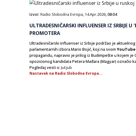
Izvor:
Radio Slobodna Evropa
,
14.Apr.2026
, 08:04
ULTRADESNIČARSKI INFLUENSER IZ SRBIJE U
PROMOTERA
Ultradesničarski influenser iz Srbije podržao je aktueln
parlamentarnih izbora.Mario Bojić, koji na svom
YouTube
propagandu, napravio je prilog iz Budimpešte u kojem je O
opozicionog kandidata Petera Mađara (Magyar) označio 
Pogledaj vesti o:
Jutjub
Nastavak na Radio Slobodna Evropa...