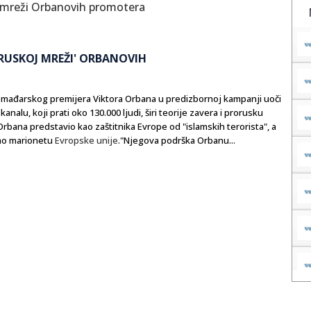
 'RUSKOJ MREŽI' ORBANOVIH
og mađarskog premijera Viktora Orbana u predizbornoj kampanji uoči
kanalu, koji prati oko 130.000 ljudi, širi teorije zavera i prorusku
rbana predstavio kao zaštitnika Evrope od "islamskih terorista", a
kao marionetu
Evropske unije
."Njegova podrška Orbanu...