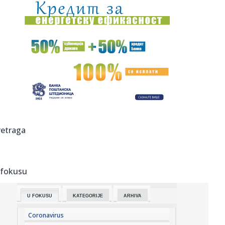
20:31:
Veliki posao Zvezde – stiže jedan od Realovih projekata
20:31:
Iran: "Vreme je"
20:31:
Motociklista poginuo u teškoj saobraćajnoj nezgodi
20:31:
Nakon devet iscrpnih dana okončana borba trebinjskih
vatrogasaca
20:31:
Požar u Italjiji, evakuisani turisti i stanovnici
retraga
20:31:
Aerodrom u Lajpcigu dobio zaštitu od dronova
 fokusu
20:31:
Iran postavio uslove za otvaranje Ormuskog moreuza
U FOKUSU
KATEGORIJE
ARHIVA
20:29:
Muzičar poginuo u stravičnoj nesreći sa traktorom,
porodica ne...
Coronavirus