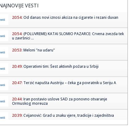
NAJNOVIJE VESTI
20:54:
Od danas novi iznosi akciza na cigarete i rezani duvan
20:54:
(POLUVREME) KATAI SLOMIO PAZARCE: Crvena zvezda tek
u završnici ...
20:53:
Meloni "na udaru"
20:49:
Operativni tim: Šest aktivnih požara u Srbiji
20:47:
Terzić napušta Austriju – čeka ga povratnik u Seriju A
20:44:
Iran postavio uslove SAD za ponovno otvaranje
Ormuskog moreuza
20:39:
Cvijanović: Grad u znaku vjere, tradicije i zajedništva
20:37:
BLAGOJEVIĆ ODUZEO BODOVE FAVORITU: Akron zaključao
gol i prekin...