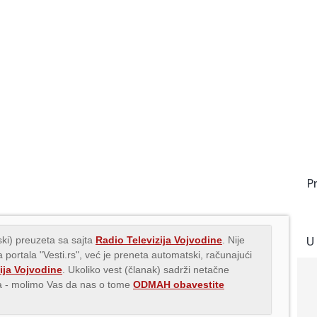
P
U
ki) preuzeta sa sajta
Radio Televizija Vojvodine
. Nije
 portala "Vesti.rs", već je preneta automatski, računajući
ija Vojvodine
. Ukoliko vest (članak) sadrži netačne
ava - molimo Vas da nas o tome
ODMAH obavestite