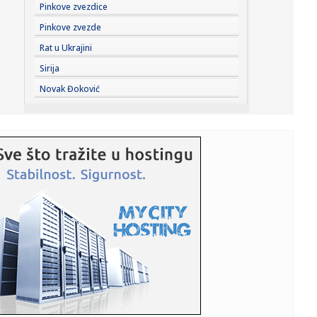
20:25:
Vučić obilazi radove na rekonstrukciji Starog železničkog
Pinkove zvezdice
mos...
Pinkove zvezde
20:25:
Vučić: Teško je voditi balansiranu politiku, ali teške
Rat u Ukrajini
odluke...
Sirija
20:18:
I Notingem Forest doveo Diomandea
Novak Đoković
20:18:
Sprema se konačan slom Ukrajine?
20:17:
Najveća železara u Africi dolazi u komšiluk
20:12:
RATKOV NA IZLAZNIM VRATIMA: Gatuzo mora da preseče
šta će sa S...
20:09:
Vučić: Zbog dronova ćemo biti vojna sila
20:08:
Učesnik Mundijala stigao u River Plejt
20:06:
Srbija u borbi za finale!