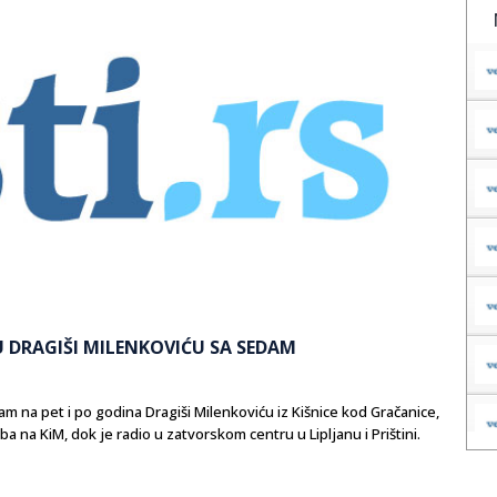
U DRAGIŠI MILENKOVIĆU SA SEDAM
am na pet i po godina Dragiši Milenkoviću iz Kišnice kod Gračanice,
na KiM, dok je radio u zatvorskom centru u Lipljanu i Prištini.