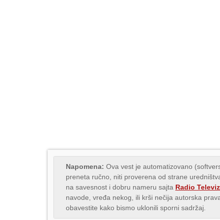
Napomena:
Ova vest je automatizovano (softvers
preneta ručno, niti proverena od strane uredništva
na savesnost i dobru nameru sajta
Radio Televiz
navode, vređa nekog, ili krši nečija autorska pr
obavestite kako bismo uklonili sporni sadržaj.