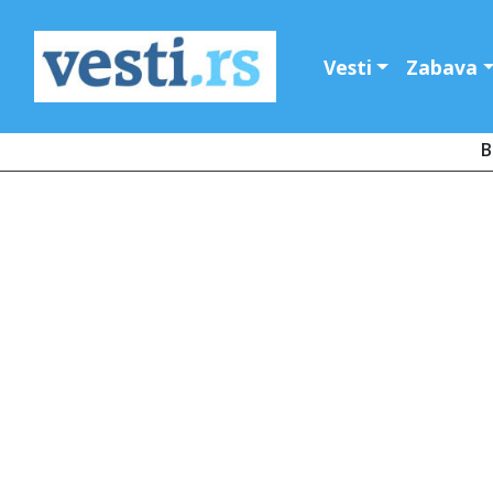
Vesti
Zabava
B