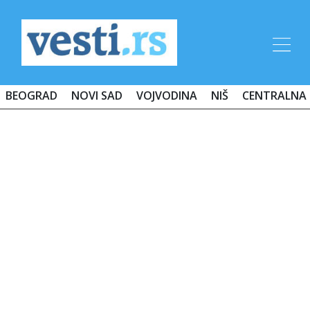
BEOGRAD
NOVI SAD
VOJVODINA
NIŠ
CENTRALNA 