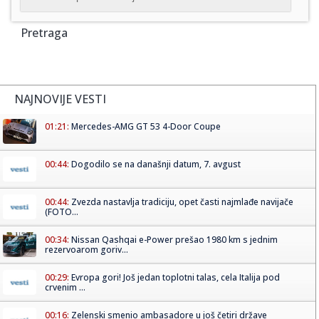
Pretraga
NAJNOVIJE VESTI
01:21:
Mercedes-AMG GT 53 4-Door Coupe
00:44:
Dogodilo se na današnji datum, 7. avgust
00:44:
Zvezda nastavlja tradiciju, opet časti najmlađe navijače
(FOTO...
00:34:
Nissan Qashqai e-Power prešao 1980 km s jednim
rezervoarom goriv...
00:29:
Evropa gori! Još jedan toplotni talas, cela Italija pod
crvenim ...
00:16:
Zelenski smenio ambasadore u još četiri države