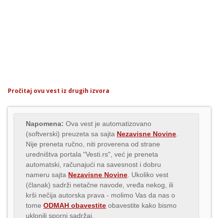
Pročitaj ovu vest iz drugih izvora
Napomena:
Ova vest je automatizovano
(softverski) preuzeta sa sajta
Nezavisne Novine
.
Nije preneta ručno, niti proverena od strane
uredništva portala "Vesti.rs", već je preneta
automatski, računajući na savesnost i dobru
nameru sajta
Nezavisne Novine
. Ukoliko vest
(članak) sadrži netačne navode, vređa nekog, ili
krši nečija autorska prava - molimo Vas da nas o
tome
ODMAH obavestite
obavestite kako bismo
uklonili sporni sadržaj.