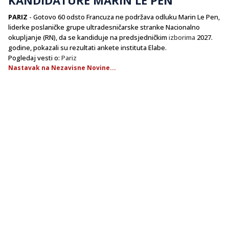
PARIZ
- Gotovo 60 odsto Francuza ne podržava odluku Marin Le Pen,
liderke poslaničke grupe ultradesničarske stranke Nacionalno
okupljanje (RN), da se kandiduje na predsjedničkim
izborima
2027.
godine, pokazali su rezultati ankete instituta Elabe.
Pogledaj vesti o:
Pariz
Nastavak na Nezavisne Novine...