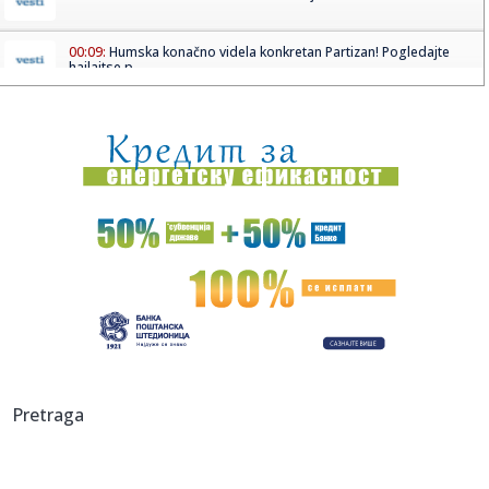
00:09:
Humska konačno videla konkretan Partizan! Pogledajte
hajlajtse p...
00:05:
Roganović ne pomišlja na opuštanje: Uvek ima mesta za
napredak...
00:04:
Vukotić ne zna ko je Baba: "Vidim da ga svi hvale"
00:01:
Na današnji dan, 7. avgust
23:59:
U predgrađu Damaska podignut autobus u vazduh, dve
osobe poginul...
23:55:
ROMAŠČENKO POSLE POTOPA U HUMSKOJ: Jedna stvar
posebno ga je ra...
23:54:
Aleksić: "Nemamo čega da se plašimo u Kazahstanu"
Pretraga
VIDEO
23:48:
Trener Tobola: "Hteli smo da Partizan napada po krilu"