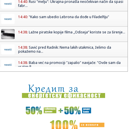
14:40:
Rusi "melju": Ukrajina pronašla neočekivan način da spasi
fabr...
14:40:
"Kako sam ubedio Lebrona da dođe u Filadelfiju"
14:38:
Lažne piratske kopije filma „Odiseja“ koriste se za širenje...
14:38:
Savić pred Radnik: Nema lakih utakmica, želimo da
pokažemo na...
14:38:
Baba već na promociji "zapalio" navijače: "Ovde sam da
vratim P...
14:35:
Poster za film The Mummy zabranjen za spoljno
oglašavanje u Veli...
14:35:
Hitan sastanak u Nemačkoj; Dron sa eksplozivom koji je
napravio ...
14:25:
И опет – Медо, добро дошао у своју ...
14:27:
Iz saobraćaja isključeno 14 vozača u Južnobačkom okrugu