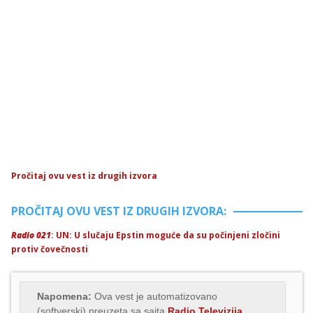
Pročitaj ovu vest iz drugih izvora
PROČITAJ OVU VEST IZ DRUGIH IZVORA:
Radio 021
: UN: U slučaju Epstin moguće da su počinjeni zločini
protiv čovečnosti
Napomena:
Ova vest je automatizovano
(softverski) preuzeta sa sajta
Radio Televizija