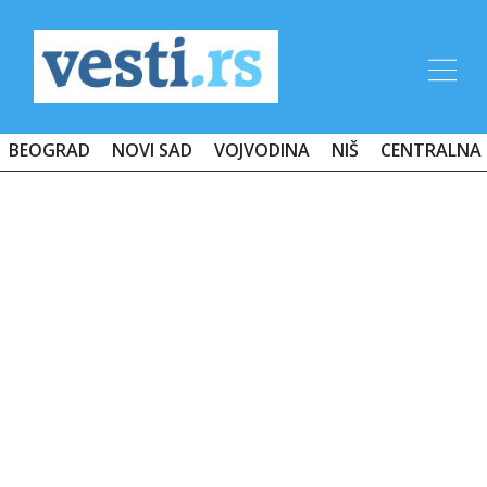
BEOGRAD
NOVI SAD
VOJVODINA
NIŠ
CENTRALNA 