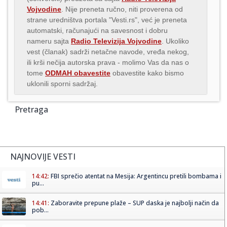
Vojvodine
. Nije preneta ručno, niti proverena od
strane uredništva portala "Vesti.rs", već je preneta
automatski, računajući na savesnost i dobru
nameru sajta
Radio Televizija Vojvodine
. Ukoliko
vest (članak) sadrži netačne navode, vređa nekog,
ili krši nečija autorska prava - molimo Vas da nas o
tome
ODMAH obavestite
obavestite kako bismo
uklonili sporni sadržaj.
Pretraga
NAJNOVIJE VESTI
14:42:
FBI sprečio atentat na Mesija: Argentincu pretili bombama i
pu...
14:41:
Zaboravite prepune plaže – SUP daska je najbolji način da
pob...