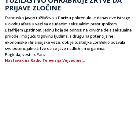
PRIJAVE ZLOČINE
Francusko javno tužilaštvo u
Parizu
pokrenulo je danas dve istrage
u okviru afere u vezi sa osuđenim seksualnim prestupnikom
Džefrijem Epstinom, jednu koja se odnosi na krivična dela seksualne
prirode i moguću trgovinu ljudima, a drugu na potencijalne
ekonomske i finansijske veze, dok je tužiteljka Lor Bekio pozvala
sve potencijalne žrtve da se jave nadležnim organima.
Pogledaj vesti o:
Pariz
Nastavak na Radio Televizija Vojvodine...