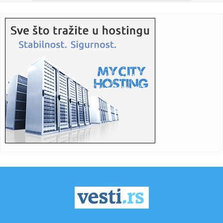
14:24:
Ulaganje u čistiju Banjaluku: Nastavljeno postavljanje
podzemnih...
14:24:
Spektakl Marije Šerifović u Travniku: Fanovi stižu iz cijele B...
14:24:
Policija istražuje dječaka (12) nakon četiri požara u parku
14:24:
U toku asfaltiranje banjalučkih ulica
14:24:
Ko je ubio Tupaka? Poslije tri decenije počinje suđenje
14:23:
„Хуманитарни понедељак“ на ...
14:23:
Siti odbio Barsu – odredio cenu za Rodrija
14:22:
Vozač saniteta Mario Ilić nastavlja oporavak u Vranju
14:21:
VELIKO IZNENAĐENJE: Vratio se Donatas Motiejunas!