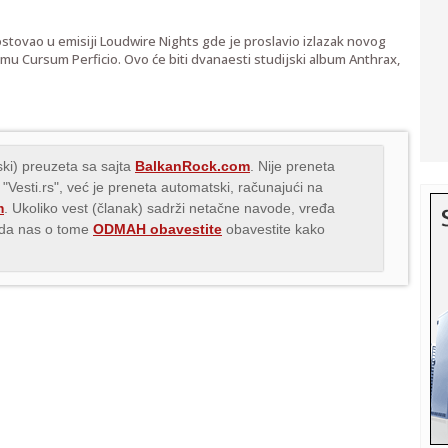
stovao u emisiji Loudwire Nights gde je proslavio izlazak novog
bumu Cursum Perficio. Ovo će biti dvanaesti studijski album Anthrax,
ki) preuzeta sa sajta
BalkanRock.com
. Nije preneta
 "Vesti.rs", već je preneta automatski, računajući na
m
. Ukoliko vest (članak) sadrži netačne navode, vređa
s da nas o tome
ODMAH obavestite
obavestite kako