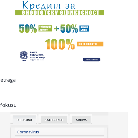
18:01:
Ako redovno trenirate, evo zašto bi sauna mogla da
postane deo v...
18:01:
I Kokanović u nemilosti blokadera; Planiran za ministra
poljopri...
17:59:
Zvijer uhvaćena na Bilećkom jezeru! Dugačak 2 metra,
težak 50...
17:59:
Evakuisano 20.000 ljudi zbog šumskog požara
17:51:
Nova medalja za Srbiju
retraga
17:47:
Iran se povukao?
 fokusu
17:45:
Steve Hackett i Steve Rothery objavili video za „Red
Dragon“ ...
U FOKUSU
KATEGORIJE
ARHIVA
17:45:
Turistima zasmetala kravlja zvona, gradonačelnik
odgovorio da se...
Coronavirus