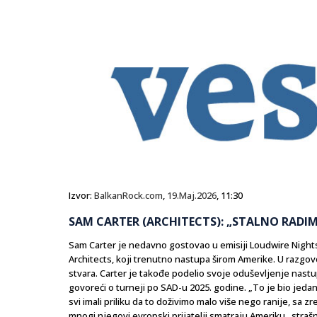
Izvor:
BalkanRock.com
,
19.Maj.2026
, 11:30
SAM CARTER (ARCHITECTS): „STALNO RADI
Sam Carter je nedavno gostovao u emisiji Loudwire Nights
Architects, koji trenutno nastupa širom Amerike. U razgov
stvara. Carter je takođe podelio svoje oduševljenje nast
govoreći o turneji po SAD-u 2025. godine. „To je bio jeda
svi imali priliku da to doživimo malo više nego ranije, sa z
mnogi njegovi evropski prijatelji smatraju Ameriku „straš