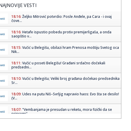
NAJNOVIJE VESTI
18:16:
Željko Mitrović potvrdio: Posle Anđele, pa Cara - i ovaj
čove...
18:16:
Hetafe ispustio pobedu protiv premijerligaša, a onda
saopštio v...
18:15:
Vučić u Belegišu, obilazi hram Prenosa moštiju Svetog oca
Nik...
18:11:
Vučić u poseti Belegišu! Građani srdačno dočekali
predsedni...
18:10:
Vučić u Belegišu; Veliki broj građana dočekao predsednika
Sr...
18:09:
Udes na putu Niš–Svrljig napravio haos: Evo šta se desilo!
(V...
18:07:
"Vembanjama je presudan u reketu, mora fizički da se
pripremi"
18:05:
OTKRIVEN UZROK SMRTI BRENDONA KLARKA: Posle skoro
tri meseca stig...