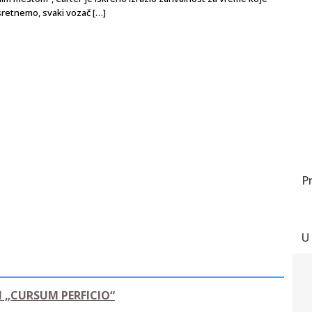
retnemo, svaki vozač […]
P
U
 „CURSUM PERFICIO“