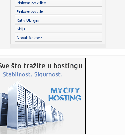
17:43:
Prva poseta Zelenskog Beogradu: Najava jačanja
Pinkove zvezdice
saradnje Srbije i...
Pinkove zvezde
17:42:
U Crnoj Gori zaplijenjeno 38 kilograma marihuana
Rat u Ukrajini
Sirija
17:42:
Kolektivno vjenčanje u Bijeljini
Novak Đoković
17:42:
Orao krstaš Feliks ponovo na slobodi: Nakon zatočeništva
u Sir...
17:41:
Tramp: SAD ulažu 400 miliona dolara u rudnik u Australiji
17:40:
SIMEONE PRELOMIO OKO ALVAREZA: Pomenuo Grizmana i
poslao poruku k...
17:40:
Zagrevanje za Partizan – Hetafe neporažen protiv
Totenhema
17:40:
Suosnivač popularne onlajn enciklopedije: CIA je izmenila
Vikipe...
17:38:
GO SNS Novi Sad: Osuđujemo monstruozne pretnje
gradonačelniku M...