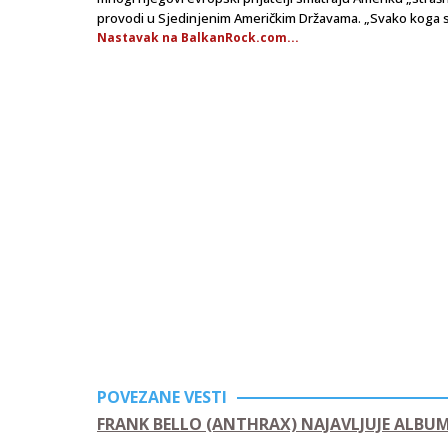
provodi u Sjedinjenim Američkim Državama. „Svako koga s
Nastavak na BalkanRock.com...
POVEZANE VESTI
FRANK BELLO (ANTHRAX) NAJAVLJUJE ALBUM