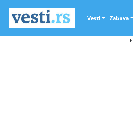
Vesti
Zabava
B