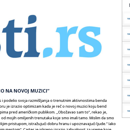
MO NA NOVOJ MUZICI“
 i podelio svoja razmišljanja o trenutnim aktivnostima benda
oru je izrazio optimizam kada je reč o novoj muzici koju bend
upima pred američkom publikom. „Obožavao sam to“, rekao je,
n od mojih omiljenih trenutaka koje smo imali tamo. Mislim da smo
relijim pristupom, istražujući dobru hranu i upoznavajući ljude.“ Iako
nim mestom“, Carter je iskreno izrazio zahvalnost za vreme koje