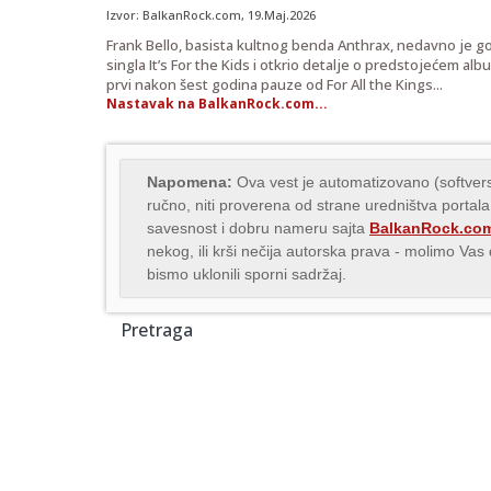
Izvor:
BalkanRock.com
, 19.Maj.2026
Frank Bello, basista kultnog benda Anthrax, nedavno je go
singla It’s For the Kids i otkrio detalje o predstojećem al
prvi nakon šest godina pauze od For All the Kings...
Nastavak na BalkanRock.com...
Napomena:
Ova vest je automatizovano (softvers
ručno, niti proverena od strane uredništva portala
savesnost i dobru nameru sajta
BalkanRock.co
nekog, ili krši nečija autorska prava - molimo Va
bismo uklonili sporni sadržaj.
Pretraga