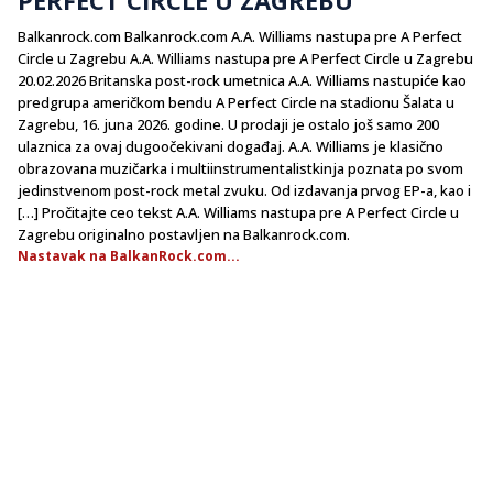
Balkanrock.com Balkanrock.com A.A. Williams nastupa pre A Perfect
Circle u Zagrebu A.A. Williams nastupa pre A Perfect Circle u Zagrebu
20.02.2026 Britanska post-rock umetnica A.A. Williams nastupiće kao
predgrupa američkom bendu A Perfect Circle na stadionu Šalata u
Zagrebu, 16. juna 2026. godine. U prodaji je ostalo još samo 200
ulaznica za ovaj dugoočekivani događaj. A.A. Williams je klasično
obrazovana muzičarka i multiinstrumentalistkinja poznata po svom
jedinstvenom post-rock metal zvuku. Od izdavanja prvog EP-a, kao i
[…] Pročitajte ceo tekst A.A. Williams nastupa pre A Perfect Circle u
Zagrebu originalno postavljen na Balkanrock.com.
Nastavak na BalkanRock.com...