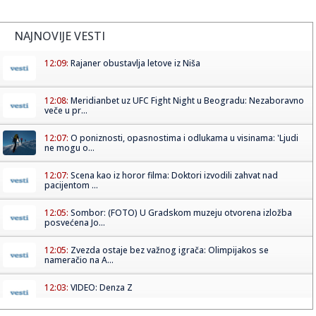
NAJNOVIJE VESTI
12:09:
Rajaner obustavlja letove iz Niša
12:08:
Meridianbet uz UFC Fight Night u Beogradu: Nezaboravno
veče u pr...
12:07:
O poniznosti, opasnostima i odlukama u visinama: 'Ljudi
ne mogu o...
12:07:
Scena kao iz horor filma: Doktori izvodili zahvat nad
pacijentom ...
12:05:
Sombor: (FOTO) U Gradskom muzeju otvorena izložba
posvećena Jo...
12:05:
Zvezda ostaje bez važnog igrača: Olimpijakos se
nameračio na A...
12:03:
VIDEO: Denza Z