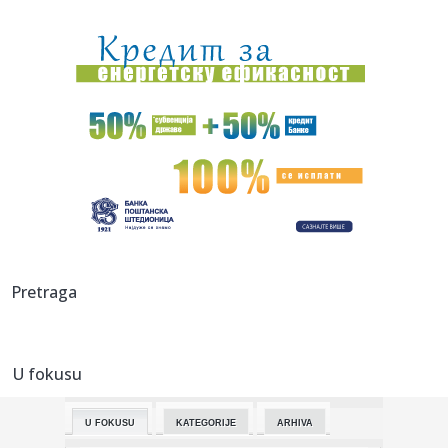
12:02:
The Rumjacks – Ljubljana – Orto bar, Ljubljana – 12.09.2026
12:01:
Apatin: Apatinci jačaju redove pred debitantski nastup u
Prvoj B...
12:01:
Krajišnici očitali lekciju antisrpskim medijima o "Oluji": To j...
12:01:
Superliga: Zvezda igra, Partizan odmara
12:01:
Iz Niša u Emirate
12:00:
"Ruski Amazon" ponovo meta napada! Ukrajinski dronovi
Pretraga
pogodili sk...
11:59:
Nova ekonomska dilema: Da li AI podiže cene?
U fokusu
11:59:
Bez vode delovi Novog Sada i Sremskih Karlovaca
U FOKUSU
KATEGORIJE
ARHIVA
11:59:
Vojno sposobni Ukrajinci će biti deportovani?