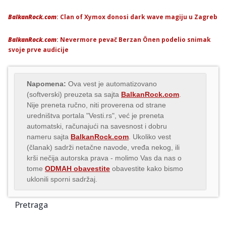
BalkanRock.com
: Clan of Xymox donosi dark wave magiju u Zagreb
BalkanRock.com
: Nevermore pevač Berzan Önen podelio snimak
svoje prve audicije
Napomena:
Ova vest je automatizovano
(softverski) preuzeta sa sajta
BalkanRock.com
.
Nije preneta ručno, niti proverena od strane
uredništva portala "Vesti.rs", već je preneta
automatski, računajući na savesnost i dobru
nameru sajta
BalkanRock.com
. Ukoliko vest
(članak) sadrži netačne navode, vređa nekog, ili
krši nečija autorska prava - molimo Vas da nas o
tome
ODMAH obavestite
obavestite kako bismo
uklonili sporni sadržaj.
Pretraga