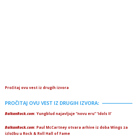
Pročitaj ovu vest iz drugih izvora
PROČITAJ OVU VEST IZ DRUGIH IZVORA:
BalkanRock.com
: Yungblud najavljuje “novu eru” ‘Idols II’
BalkanRock.com
: Paul McCartney otvara arhive iz doba Wings za
izložbu u Rock & Roll Hall of Fame