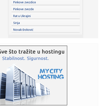
09:23:
Brat Anđeline Džoli priznao da je gej: Oglasio se pismom
Pinkove zvezdice
sa biv...
Pinkove zvezde
09:23:
KOSTOV NA IZLAZNIM VRATIMA: Velikan baš zagrizao za
Rat u Ukrajini
Zvezdinog bi...
Sirija
09:21:
Без воде Петроварадинска тврђава
Novak Đoković
09:20:
SRCE Vranje: Sport u istorijskoj krizi
09:19:
Bez vode Petrovardinska tvrđava
09:19:
Usporava rast cena nekretnina u Nemačkoj – evo gde su
stanovi...
09:19:
Španci stižu u pomoć Bugarskoj i Rumuniji
09:16:
КК “АПАТИН” СЕ ПОЈАЧАВА! АРНАУТ ...
09:18:
Srbija budući most Evrope: Zelenski i Vučić otvaraju vrata
nov...