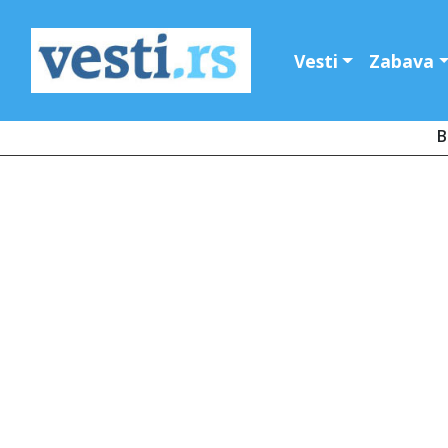
Vesti
Zabava
B