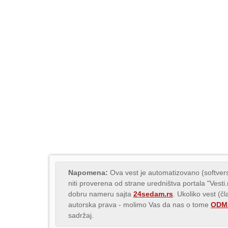
Napomena:
Ova vest je automatizovano (softvers
niti proverena od strane uredništva portala "Vesti
dobru nameru sajta
24sedam.rs
. Ukoliko vest (č
autorska prava - molimo Vas da nas o tome
ODMA
sadržaj.