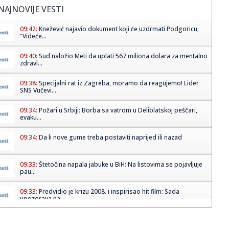
NAJNOVIJE VESTI
09:42:
Knežević najavio dokument koji će uzdrmati Podgoricu;
"Videće...
09:40:
Sud naložio Meti da uplati 567 miliona dolara za mentalno
zdravl...
09:38:
Specijalni rat iz Zagreba, moramo da reagujemo! Lider
SNS Vučevi...
09:34:
Požari u Srbiji: Borba sa vatrom u Deliblatskoj peščari,
evaku...
09:34:
Da li nove gume treba postaviti naprijed ili nazad
09:33:
Štetočina napala jabuke u BiH: Na listovima se pojavljuje
pau...
09:33:
Predvidio je krizu 2008. i inspirisao hit film: Sada
upozorava na...
09:32:
Povređeni vozač saniteta van životne opasnosti