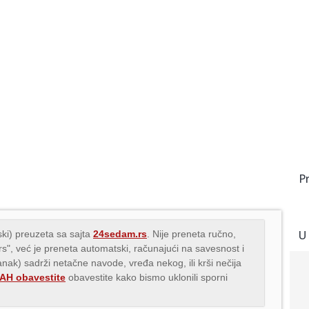
P
U
ki) preuzeta sa sajta
24sedam.rs
. Nije preneta ručno,
.rs", već je preneta automatski, računajući na savesnost i
lanak) sadrži netačne navode, vređa nekog, ili krši nečija
H obavestite
obavestite kako bismo uklonili sporni