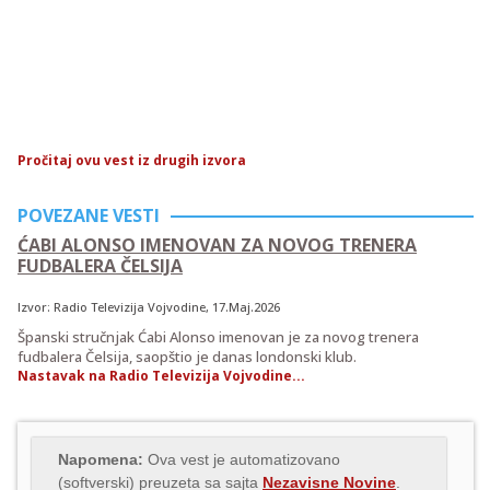
Pročitaj ovu vest iz drugih izvora
POVEZANE VESTI
ĆABI ALONSO IMENOVAN ZA NOVOG TRENERA
FUDBALERA ČELSIJA
Izvor:
Radio Televizija Vojvodine
, 17.Maj.2026
Španski stručnjak Ćabi Alonso imenovan je za novog trenera
fudbalera Čelsija, saopštio je danas londonski klub.
Nastavak na Radio Televizija Vojvodine...
Napomena:
Ova vest je automatizovano
(softverski) preuzeta sa sajta
Nezavisne Novine
.