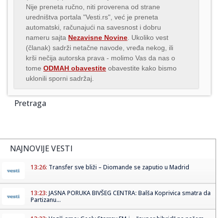
Nije preneta ručno, niti proverena od strane
uredništva portala "Vesti.rs", već je preneta
automatski, računajući na savesnost i dobru
nameru sajta
Nezavisne Novine
. Ukoliko vest
(članak) sadrži netačne navode, vređa nekog, ili
krši nečija autorska prava - molimo Vas da nas o
tome
ODMAH obavestite
obavestite kako bismo
uklonili sporni sadržaj.
Pretraga
NAJNOVIJE VESTI
13:26:
Transfer sve bliži – Diomande se zaputio u Madrid
13:23:
JASNA PORUKA BIVŠEG CENTRA: Balša Koprivica smatra da
Partizanu...