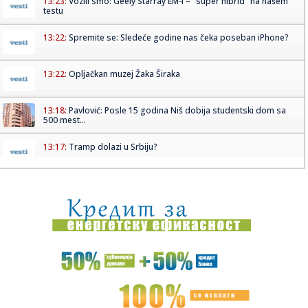
13:23:
Vozili smo: Geely Starray EM-i – "super hibrid" na našem
testu
13:22:
Spremite se: Sledeće godine nas čeka poseban iPhone?
13:22:
Opljačkan muzej Žaka Širaka
13:18:
Pavlović: Posle 15 godina Niš dobija studentski dom sa
500 mest...
13:17:
Tramp dolazi u Srbiju?
13:17:
Isplivali uznemirujući podaci iz jedne od najmoćnijih
evropskih...
13:17:
Ko posle Vokera? Pet NBA imena koja bi mogla da pojačaju
Partiza...
13:16:
Пројекција филма “Сањани” ...
13:16:
ZLATIBORE MOJ MEDENI: Od 6. do 9. avgusta sajam meda
na Kraljevom...