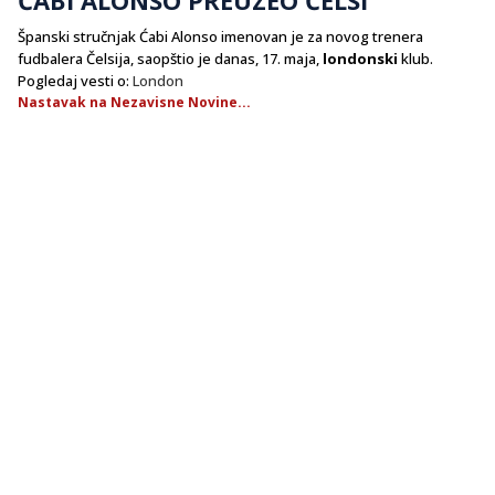
Španski stručnjak Ćabi Alonso imenovan je za novog trenera
fudbalera Čelsija, saopštio je danas, 17. maja,
londonski
klub.
Pogledaj vesti o:
London
Nastavak na Nezavisne Novine...