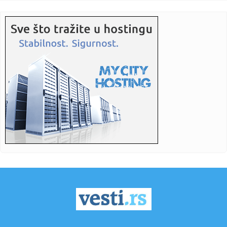
13:08:
Rusi skovali pakleni plan za napad; Okriviće Ukrajinu?
13:07:
Поведите свог љубимца у биоскоп: OPENS...
13:03:
Jednodelni kupaći kao bodi koji nosimo od plaže do grada
13:03:
Ketrin Zita Džonus se vraća u velikom stilu: Glavna uloga u
nov...
13:03:
EKSKLUZIVNO NA ZEMUN FESTU: Film sa Kanskog festivala
otvara mani...
13:02:
Nolan oborio sve rekorde u Srbiji: "Odiseju" pogledalo
više od 1...
13:01:
Predsednik Irana priznao: Komunikacija sa vrhovnim
vođom trenutn...
13:01:
Leapmotor u julu isporučio više od 100.000 vozila
13:01:
Medojević tvrdi: "Grigorije priznao autokefalnu Ukrajinsku
pravo...