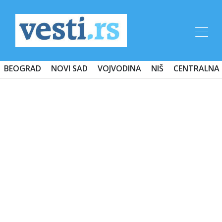
BEOGRAD
NOVI SAD
VOJVODINA
NIŠ
CENTRALNA 