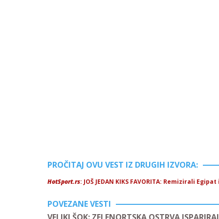
PROČITAJ OVU VEST IZ DRUGIH IZVORA:
HotSport.rs
: JOŠ JEDAN KIKS FAVORITA: Remizirali Egipat i
POVEZANE VESTI
VELIKI ŠOK: ZELENORTSKA OSTRVA ISPARIRAL