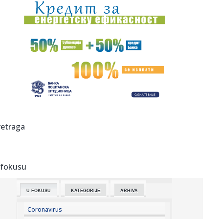
19:32:
Novi BYD Seal 07
19:31:
Preminuo poznati muzički producent: Sarađivao sa
Madonom i Brit...
19:30:
Procurio govor Kamale Haris: Udarila oštro po Bajdenu
19:28:
Председник Украјине Володимир ...
19:29:
Protestno saopštenje sto ličnosti protiv dolaska
retraga
Zelenskog u Sr...
19:25:
Olimpijakos odvodi ljubimca Zvezdinih navijača?!
 fokusu
19:24:
SKANDAL U KOMŠILUKU: Sarajevo zbog koncerata Dina
Merlina seli m...
U FOKUSU
KATEGORIJE
ARHIVA
19:21:
Путничка возила на Батровцима ...
Coronavirus