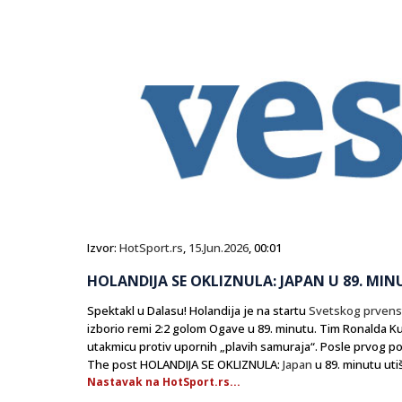
Izvor:
HotSport.rs
,
15.Jun.2026
, 00:01
HOLANDIJA SE OKLIZNULA: JAPAN U 89. MIN
Spektakl u Dalasu! Holandija je na startu
Svetskog prvens
izborio remi 2:2 golom Ogave u 89. minutu. Tim Ronalda K
utakmicu protiv upornih „plavih samuraja“. Posle prvog p
The post HOLANDIJA SE OKLIZNULA:
Japan
u 89. minutu uti
Nastavak na HotSport.rs...