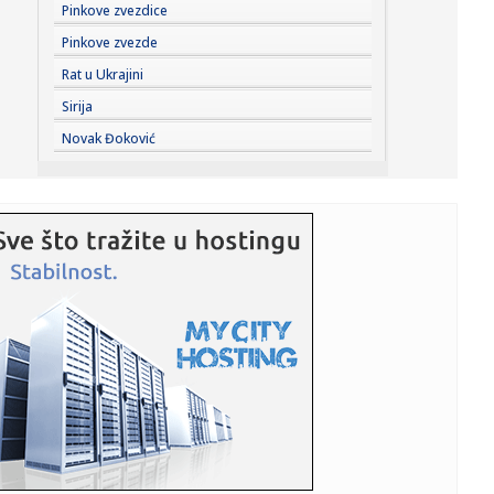
19:22:
Lukić potpisuje! Srbin postaje član povratnika (FOTO)
Pinkove zvezdice
Pinkove zvezde
19:19:
Požar na deponiji povećao zagađenje u Sremskoj
Rat u Ukrajini
Mitrovici: Veta...
Sirija
19:14:
Baždar zvanično u novom klubu
Novak Đoković
19:14:
Direktorka Batuta: Virus Zapadnog Nila prenose komarci
Culex od j...
19:12:
Holivud okrenuo leđa Džaredu Letu? Ostao bez glavne
uloge nakon...
19:07:
Najniža godišnja inflacija u Grčkoj u zadnjih pet meseci
19:04:
Sergej Trifunović dao iskaz policiji; Evo šta je rekao o
incide...
19:03:
Zašto Zelenski baš sad stiže u Srbiju
19:03:
Stigli su novi Samsung preklopni kraljevi: Prodaja je
zvanično p...