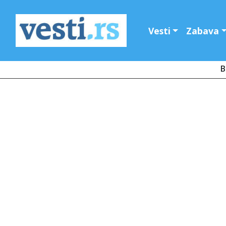
Vesti
Zabava
B