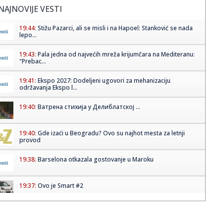
NAJNOVIJE VESTI
19:44:
Stižu Pazarci, ali se misli i na Hapoel: Stanković se nada
lepo...
19:43:
Pala jedna od najvećih mreža krijumčara na Mediteranu:
"Prebac...
19:41:
Ekspo 2027: Dodeljeni ugovori za mehanizaciju
održavanja Ekspo l...
19:40:
Ватрена стихија у Делиблатској ...
19:40:
Gde izaći u Beogradu? Ovo su najhot mesta za letnji
provod
19:38:
Barselona otkazala gostovanje u Maroku
19:37:
Ovo je Smart #2
19:37:
Zelenski stigao u Beograd: Prve reči ukrajinskog
predsednika po ...