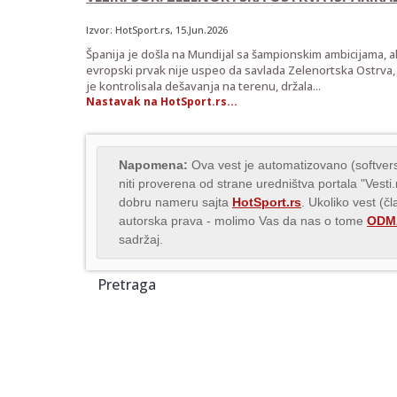
Izvor:
HotSport.rs
, 15.Jun.2026
Španija je došla na Mundijal sa šampionskim ambicijama, al
evropski prvak nije uspeo da savlada Zelenortska Ostrva, 
je kontrolisala dešavanja na terenu, držala...
Nastavak na HotSport.rs...
Napomena:
Ova vest je automatizovano (softvers
niti proverena od strane uredništva portala "Vesti
dobru nameru sajta
HotSport.rs
. Ukoliko vest (č
autorska prava - molimo Vas da nas o tome
ODMA
sadržaj.
Pretraga