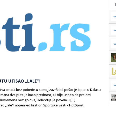
UTU UTIŠAO „LALE“!
tva
ostala bez pobede u samoj završnici, pošto je
Japan
u Dalasu
umana dva puta je imao prednost, ali nije uspeo da prelomi
oluvremena bez golova, Holandija je povela u […]
šao „lale“! appeared first on Sportske vesti - HotSport.