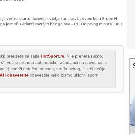
i je već na startu doživela ozbiljan udarac. U prvom kolu Grupe H
pa je meč u Atlanti završen bez golova – 0:0. Od prvog minuta Furija
ki) preuzeta sa sajta
HotSport.rs
. Nije preneta ručno,
.rs", već je preneta automatski, računajući na savesnost i
lanak) sadrži netačne navode, vređa nekog, ili krši nečija
H obavestite
obavestite kako bismo uklonili sporni