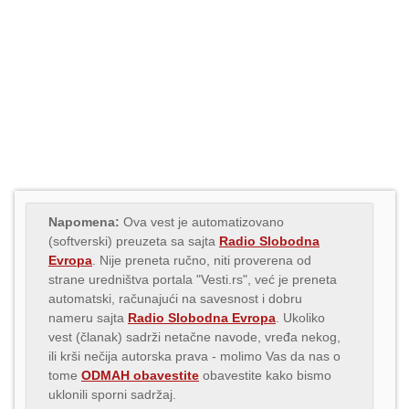
Napomena:
Ova vest je automatizovano
(softverski) preuzeta sa sajta
Radio Slobodna
Evropa
. Nije preneta ručno, niti proverena od
strane uredništva portala "Vesti.rs", već je preneta
automatski, računajući na savesnost i dobru
nameru sajta
Radio Slobodna Evropa
. Ukoliko
vest (članak) sadrži netačne navode, vređa nekog,
ili krši nečija autorska prava - molimo Vas da nas o
tome
ODMAH obavestite
obavestite kako bismo
uklonili sporni sadržaj.