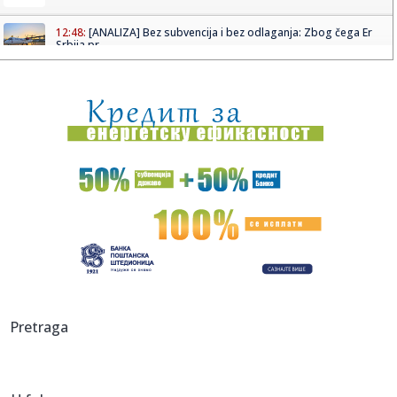
12:48:
[ANALIZA] Bez subvencija i bez odlaganja: Zbog čega Er
Srbija pr...
12:47:
Hahxiu: Ideja Srbije o promeni toka Ibra 'šovinistički i
destab...
12:45:
Barcelona Gipsy Balkan Orchestra završava turneju u Srbiji
12:42:
Objavljen snimak lansiranja; "Oficiri su devastirani"
12:41:
Ovo su pet superfinalista ovogodišnje nagrade "Milan
Mladenovi...
12:40:
Boban Marković, Ekrem Mamutović i Dejan Lazarević
napravili lo...
12:39:
Uskoro konkurs za izbor najboljeg idejnog rešenja za
Pretraga
uređenje T...
12:39:
INFANTINO POD SVE VEĆIM PRITISKOM: UEFA, CONCACAF i
AFC traže o...