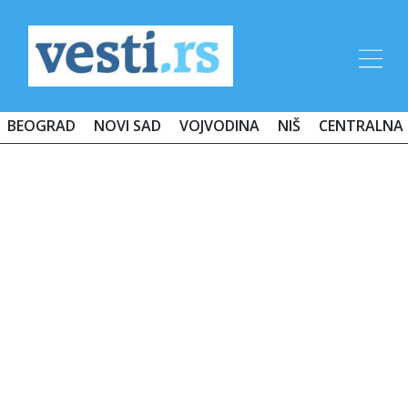
BEOGRAD
NOVI SAD
VOJVODINA
NIŠ
CENTRALNA 