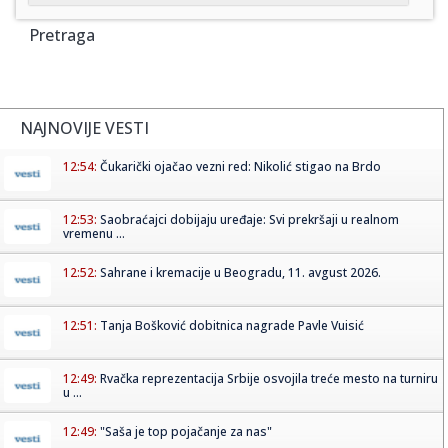
Pretraga
NAJNOVIJE VESTI
12:54:
Čukarički ojačao vezni red: Nikolić stigao na Brdo
12:53:
Saobraćajci dobijaju uređaje: Svi prekršaji u realnom
vremenu ...
12:52:
Sahrane i kremacije u Beogradu, 11. avgust 2026.
12:51:
Tanja Bošković dobitnica nagrade Pavle Vuisić
12:49:
Rvačka reprezentacija Srbije osvojila treće mesto na turniru
u ...
12:49:
"Saša je top pojačanje za nas"