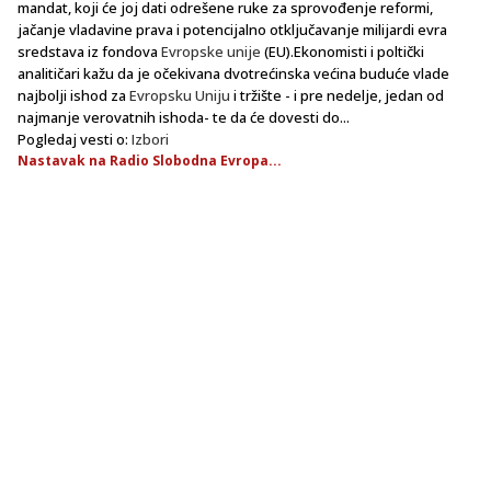
mandat, koji će joj dati odrešene ruke za sprovođenje reformi,
jačanje vladavine prava i potencijalno otključavanje milijardi evra
sredstava iz fondova
Evropske unije
(EU).Ekonomisti i poltički
analitičari kažu da je očekivana dvotrećinska većina buduće vlade
najbolji ishod za
Evropsku Uniju
i tržište - i pre nedelje, jedan od
najmanje verovatnih ishoda- te da će dovesti do...
Pogledaj vesti o:
Izbori
Nastavak na Radio Slobodna Evropa...