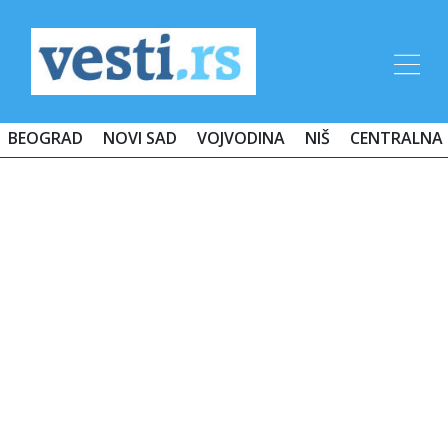
BEOGRAD
NOVI SAD
VOJVODINA
NIŠ
CENTRALNA 