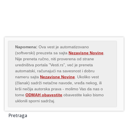
Napomena:
Ova vest je automatizovano
(softverski) preuzeta sa sajta
Nezavisne Novine
.
Nije preneta ručno, niti proverena od strane
uredništva portala "Vesti.rs", već je preneta
automatski, računajući na savesnost i dobru
nameru sajta
Nezavisne Novine
. Ukoliko vest
(članak) sadrži netačne navode, vređa nekog, ili
krši nečija autorska prava - molimo Vas da nas o
tome
ODMAH obavestite
obavestite kako bismo
uklonili sporni sadržaj.
Pretraga