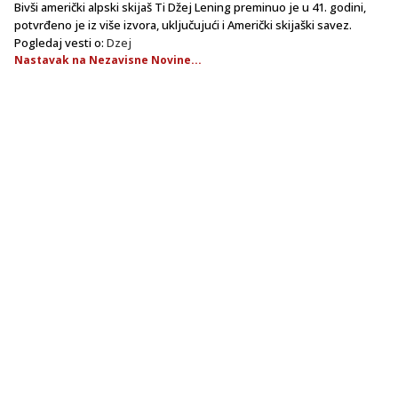
Bivši američki alpski skijaš Ti Džej Lening preminuo je u 41. godini,
potvrđeno je iz više izvora, uključujući i Američki skijaški savez.
Pogledaj vesti o:
Dzej
Nastavak na Nezavisne Novine...