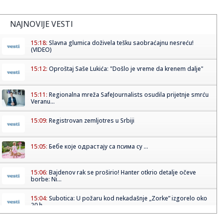
NAJNOVIJE VESTI
15:18:
Slavna glumica doživela tešku saobraćajnu nesreću!
(VIDEO)
15:12:
Oproštaj Saše Lukića: "Došlo je vreme da krenem dalje"
15:11:
Regionalna mreža SafeJournalists osudila prijetnje smrću
Veranu...
15:09:
Registrovan zemljotres u Srbiji
15:05:
Бебе које одрастају са псима су ...
15:06:
Bajdenov rak se proširio! Hanter otkrio detalje očeve
borbe: Ni...
15:04:
Subotica: U požaru kod nekadašnje „Zorke” izgorelo oko
20 h...