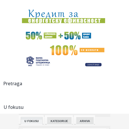
15:04:
Vučić: U septembru otvaramo fabriku dronova sa
Izraelcima
15:04:
"Magla band" puni dvorane širom regiona: U Sarajevu
publika bira...
15:01:
Šta je sassy voda i zašto je ovog leta među
najpretraživaniji...
14:59:
Dejan Stanković Kralj danas "staje na ludi kamen": Drago
mi je ...
14:58:
Užas u školi: Broj žrtava pucnjave na Tajlandu porastao na
dev...
14:56:
"Sahranio sam dedu, pa sam dao koš za pobedu
Pretraga
Partizana"
14:52:
Nafta vredna bilion dolara pokrenula novu dramu na
Grenlandu: Vla...
U fokusu
14:52:
Preminuo otac Lionela Mesija
U FOKUSU
KATEGORIJE
ARHIVA
14:51:
Tuga u porodici Mesi: Preminuo otac slavnog