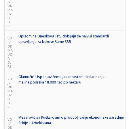
JV
OD
INA
UZ
IV
O.
RS
Upisom na Uneskovu listu dobijaju se najviši standardi
VO
upravljanja za bukove šume SRB
JV
OD
INA
UZ
IV
O.
RS
Glamočić: Uspostavićemo jasan sistem deklarisanja
VO
malina,podrška 18.000 rsd po hektaru
JV
OD
INA
UZ
IV
O.
RS
Mesarović sa Kučkarovim o produbljivanju ekonomske saradnje
VO
Srbije i Uzbekistana
JV
OD