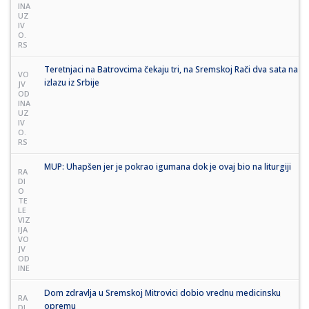
INA
UZ
IV
O.
RS
Teretnjaci na Batrovcima čekaju tri, na Sremskoj Rači dva sata na
VO
izlazu iz Srbije
JV
OD
INA
UZ
IV
O.
RS
MUP: Uhapšen jer je pokrao igumana dok je ovaj bio na liturgiji
RA
DI
O
TE
LE
VIZ
IJA
VO
JV
OD
INE
Dom zdravlja u Sremskoj Mitrovici dobio vrednu medicinsku
RA
opremu
DI