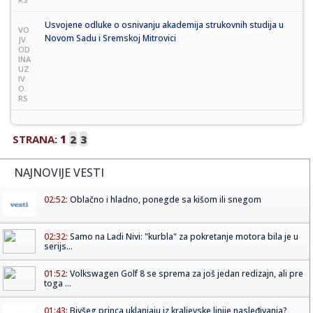
Usvojene odluke o osnivanju akademija strukovnih studija u
VO
Novom Sadu i Sremskoj Mitrovici
JV
OD
INA
UZ
IV
O.
RS
STRANA:
1
2
3
NAJNOVIJE VESTI
02:52:
Oblačno i hladno, ponegde sa kišom ili snegom
02:32:
Samo na Ladi Nivi: "kurbla" za pokretanje motora bila je u
serijs...
01:52:
Volkswagen Golf 8 se sprema za još jedan redizajn, ali pre
toga ...
01:43:
Bivšeg princa uklanjaju iz kraljevske linije nasleđivanja?