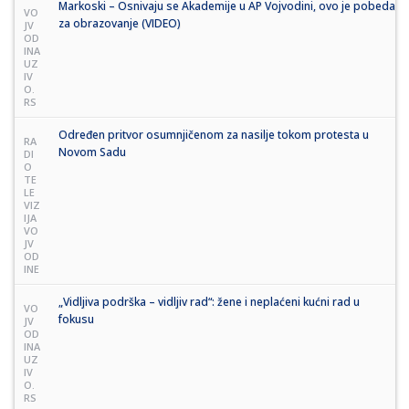
Markoski – Osnivaju se Akademije u AP Vojvodini, ovo je pobeda
VO
za obrazovanje (VIDEO)
JV
OD
INA
UZ
IV
O.
RS
Određen pritvor osumnjičenom za nasilje tokom protesta u
RA
Novom Sadu
DI
O
TE
LE
VIZ
IJA
VO
JV
OD
INE
„Vidljiva podrška – vidljiv rad“: žene i neplaćeni kućni rad u
VO
fokusu
JV
OD
INA
UZ
IV
O.
RS