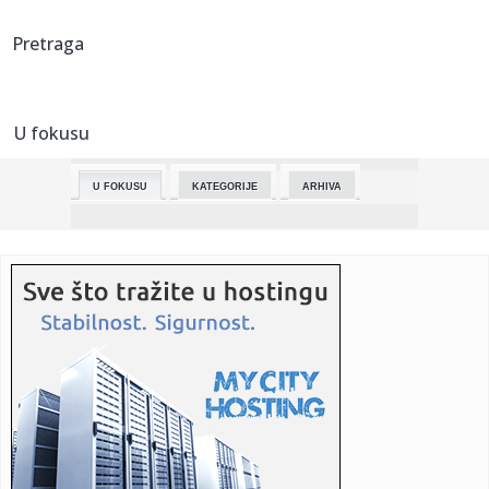
00:43:
Ljuba Perućica: Supruga mi je podrška za svaku moju
Pretraga
ludost
00:43:
„SUTRA PROTIV NAJBOLJE EKIPE NA TURNIRU“: Trener Mege
otkrio ...
U fokusu
00:39:
Hitan apel: Oglasilo se Ministarstvo spoljnih poslova Srbije
U FOKUSU
KATEGORIJE
ARHIVA
00:38:
Mega demolirala Partizan: Pogledajte najzanimljivije detalje
iz ...
00:33:
AU, KAKAV ŠOK: Partizan nije doživeo ovo punih 12 godina!
00:33:
(PAPARACO) Lina Bumbar "razbila kasu" u beogradskom
tržnom centr...
00:31:
Avdalović ponosan na svoje igrače: Odigrali smo
disciplinovano ...
00:28:
MSP pozvalo građane Srbije da što pre napuste Iran zbog
poveća...