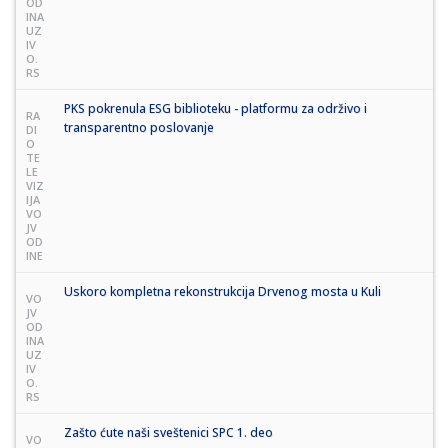
OD
INA
UZ
IV
O.
RS
PKS pokrenula ESG biblioteku - platformu za održivo i
RA
transparentno poslovanje
DI
O
TE
LE
VIZ
IJA
VO
JV
OD
INE
Uskoro kompletna rekonstrukcija Drvenog mosta u Kuli
VO
JV
OD
INA
UZ
IV
O.
RS
Zašto ćute naši sveštenici SPC 1. deo
VO