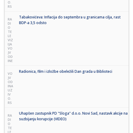
O.
RS
Tabakovićeva: Inflacija do septembra u granicama cilja, rast
RA
BDP-a 3,5 odsto
DI
O
TE
LE
VIZ
IJA
VO
JV
OD
INE
Radionica, film i izložbe obeležili Dan grada u Biblioteci
VO
JV
OD
INA
UZ
IV
O.
RS
Uhapšen zastupnik PD "Sloga" d.o.o. Novi Sad, nastavk akcije na
RA
suzbijanju korupcije (VIDEO)
DI
O
TE
LE