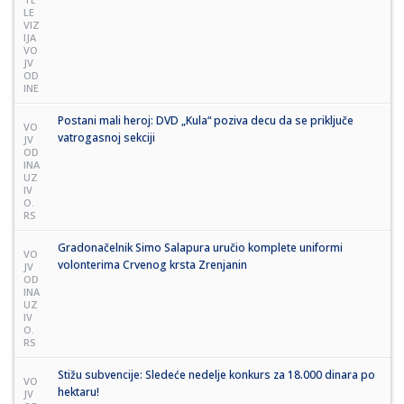
LE
VIZ
IJA
VO
JV
OD
INE
Postani mali heroj: DVD „Kula“ poziva decu da se priključe
VO
vatrogasnoj sekciji
JV
OD
INA
UZ
IV
O.
RS
Gradonačelnik Simo Salapura uručio komplete uniformi
VO
volonterima Crvenog krsta Zrenjanin
JV
OD
INA
UZ
IV
O.
RS
Stižu subvencije: Sledeće nedelje konkurs za 18.000 dinara po
VO
hektaru!
JV