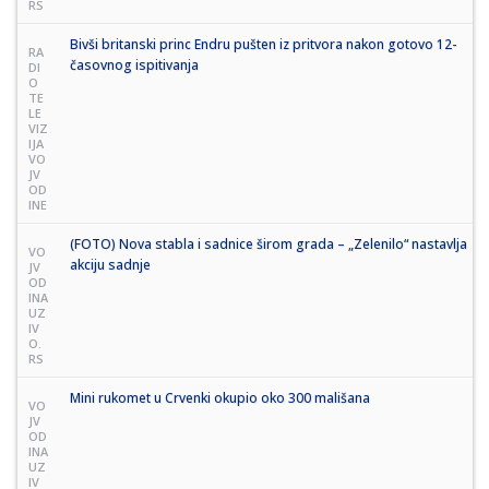
RS
Bivši britanski princ Endru pušten iz pritvora nakon gotovo 12-
RA
časovnog ispitivanja
DI
O
TE
LE
VIZ
IJA
VO
JV
OD
INE
(FOTO) Nova stabla i sadnice širom grada – „Zelenilo“ nastavlja
VO
akciju sadnje
JV
OD
INA
UZ
IV
O.
RS
Mini rukomet u Crvenki okupio oko 300 mališana
VO
JV
OD
INA
UZ
IV