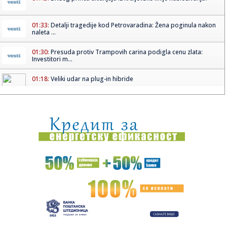
01:33:
Detalji tragedije kod Petrovaradina: Žena poginula nakon
naleta ...
01:30:
Presuda protiv Trampovih carina podigla cenu zlata:
Investitori m...
01:18:
Veliki udar na plug-in hibride
01:18:
Kraj sitnim krađama? Novi softver u marketima detektuje
sumnjive...
01:17:
Kraj besanim noćima: Proverena metoda za san za 120
sekundi
00:51:
Penjaroja nema opravdanja za blamažu: Naš roster nije
idealan, ...
00:50:
Honda, Nissan i Mitsubishi i dalje pregovaraju o saradnji
00:45:
Drama u predgrađu! Odbegla svinja zavela red po ulici –
evo ka...