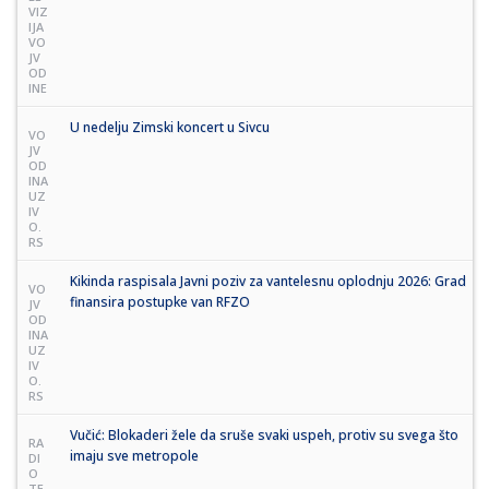
VIZ
IJA
VO
JV
OD
INE
U nedelju Zimski koncert u Sivcu
VO
JV
OD
INA
UZ
IV
O.
RS
Kikinda raspisala Javni poziv za vantelesnu oplodnju 2026: Grad
VO
finansira postupke van RFZO
JV
OD
INA
UZ
IV
O.
RS
Vučić: Blokaderi žele da sruše svaki uspeh, protiv su svega što
RA
imaju sve metropole
DI
O
TE