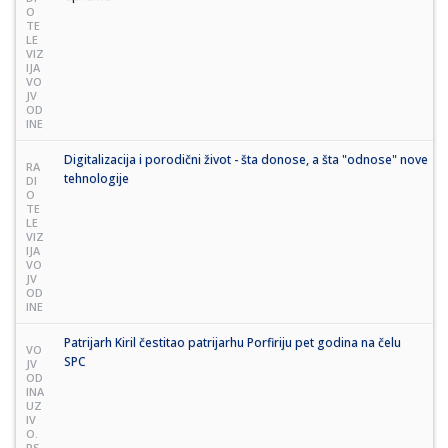
O
TE
LE
VIZ
IJA
VO
JV
OD
INE
Digitalizacija i porodični život - šta donose, a šta "odnose" nove
RA
tehnologije
DI
O
TE
LE
VIZ
IJA
VO
JV
OD
INE
Patrijarh Kiril čestitao patrijarhu Porfiriju pet godina na čelu
VO
SPC
JV
OD
INA
UZ
IV
O.
RS