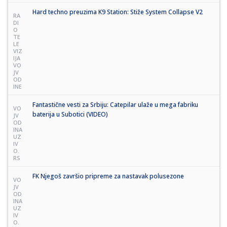
Hard techno preuzima K9 Station: Stiže System Collapse V2
RA
DI
O
TE
LE
VIZ
IJA
VO
JV
OD
INE
Fantastične vesti za Srbiju: Catepilar ulaže u mega fabriku
VO
baterija u Subotici (VIDEO)
JV
OD
INA
UZ
IV
O.
RS
FK Njegoš završio pripreme za nastavak polusezone
VO
JV
OD
INA
UZ
IV
O.