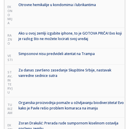
Otrovne hemikalije u kondomima i lubrikantima
EK
ON
O
MIJ
A
Ako u ovoj zemlji izgubite iphone, to je GOTOVA PRIČA! Evo koji
RA
je razlog što ne možete locirati svoj uređaj
ZN
O
Simpsonovi nisu predvideli atentat na Trampa
VE
STI
Za danas završeno zasedanje Skupštine Srbije, nastavak
ST
vanredne sednice sutra
AV,
IN
TE
RVJ
U
Organska proizvodnja pomaže u oživljavanju biodiverziteta! Evo
TU
kako je Pavle rešio problem komaraca na imanju
RIZ
AM
Zoran Drakulić: Prerada rude sumpornom kiselinom ostavlja
EK
sprženu zemlju