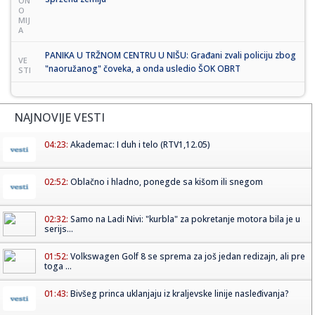
ON
O
MIJ
A
PANIKA U TRŽNOM CENTRU U NIŠU: Građani zvali policiju zbog
VE
"naoružanog" čoveka, a onda usledio ŠOK OBRT
STI
NAJNOVIJE VESTI
04:23:
Akademac: I duh i telo (RTV1,12.05)
02:52:
Oblačno i hladno, ponegde sa kišom ili snegom
02:32:
Samo na Ladi Nivi: "kurbla" za pokretanje motora bila je u
serijs...
01:52:
Volkswagen Golf 8 se sprema za još jedan redizajn, ali pre
toga ...
01:43:
Bivšeg princa uklanjaju iz kraljevske linije nasleđivanja?