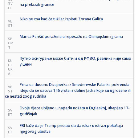
TV
na prelazak granice
O
Niko ne zna kad će tužilac ispitati Zorana Galića
VE
STI
Marica Perišić poražena u repesažu na Olimpijskim igrama
SP
OR
T
Путно осигурање може бити и од РФЗО, разлика није само
KU
у цени
LT
UR
A
Prica sa dusom: Dizajnerka iz Smederevske Palanke pokrenula
VE
ideju da se sacuva 146 vrsta iz doline Jadra koje su ugrozene ili
STI
ce nestati zbog rudnika
Dvoje djece ubijeno u napadu nožem u Engleskoj, uhapšen 17-
SV
godišnjak
ET
FBI kaže da je Tramp pristao da da iskaz u istrazi pokušaja
SV
njegovog ubistva
ET