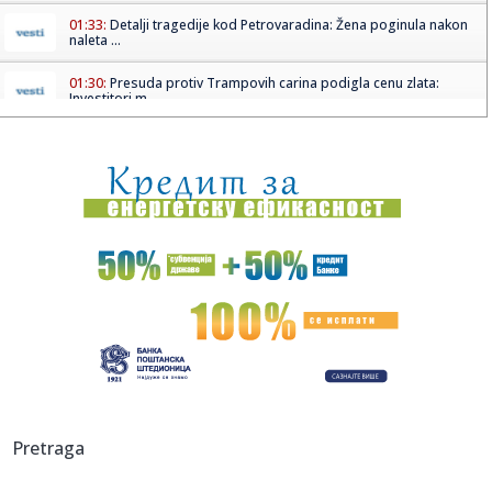
01:33:
Detalji tragedije kod Petrovaradina: Žena poginula nakon
naleta ...
01:30:
Presuda protiv Trampovih carina podigla cenu zlata:
Investitori m...
01:18:
Veliki udar na plug-in hibride
01:18:
Kraj sitnim krađama? Novi softver u marketima detektuje
sumnjive...
01:17:
Kraj besanim noćima: Proverena metoda za san za 120
sekundi
00:51:
Penjaroja nema opravdanja za blamažu: Naš roster nije
idealan, ...
00:50:
Honda, Nissan i Mitsubishi i dalje pregovaraju o saradnji
00:45:
Drama u predgrađu! Odbegla svinja zavela red po ulici –
Pretraga
evo ka...
00:43:
Ljuba Perućica: Supruga mi je podrška za svaku moju