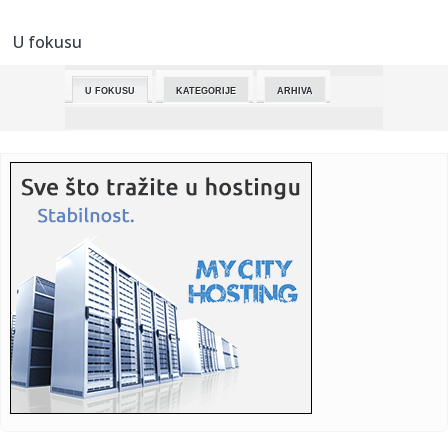
ludost
U fokusu
00:43:
„SUTRA PROTIV NAJBOLJE EKIPE NA TURNIRU“: Trener Mege
otkrio ...
U FOKUSU
KATEGORIJE
ARHIVA
00:39:
Hitan apel: Oglasilo se Ministarstvo spoljnih poslova Srbije
00:38:
Mega demolirala Partizan: Pogledajte najzanimljivije detalje
iz ...
00:33:
AU, KAKAV ŠOK: Partizan nije doživeo ovo punih 12 godina!
00:33:
(PAPARACO) Lina Bumbar "razbila kasu" u beogradskom
tržnom centr...
00:31:
Avdalović ponosan na svoje igrače: Odigrali smo
disciplinovano ...
00:28:
MSP pozvalo građane Srbije da što pre napuste Iran zbog
poveća...
00:28:
Haos u kafiću u Smederevu: Maloletnici pretukli vršnjake,
ima p...