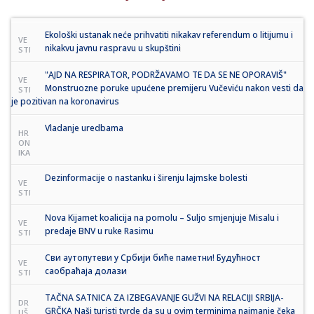
Ekološki ustanak neće prihvatiti nikakav referendum o litijumu i
VE
nikakvu javnu raspravu u skupštini
STI
"AJD NA RESPIRATOR, PODRŽAVAMO TE DA SE NE OPORAVIŠ"
VE
Monstruozne poruke upućene premijeru Vučeviću nakon vesti da
STI
je pozitivan na koronavirus
Vladanje uredbama
HR
ON
IKA
Dezinformacije o nastanku i širenju lajmske bolesti
VE
STI
Nova Kijamet koalicija na pomolu – Suljo smjenjuje Misalu i
VE
predaje BNV u ruke Rasimu
STI
Сви аутопутеви у Србији биће паметни! Будућност
VE
саобраћаја долази
STI
TAČNA SATNICA ZA IZBEGAVANJE GUŽVI NA RELACIJI SRBIJA-
DR
GRČKA Naši turisti tvrde da su u ovim terminima najmanje čeka
UŠ