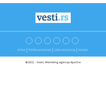
00:26:
BRNOVIĆ PORUČIO PRED DERBI: „Partizan ima šansu, neka
mladi ...
00:23:
NASA šalje prvu ljudsku posadu oko Mjeseca nakon 50
godina (VIDE...
00:22:
Šamar od Mege dugo će se pamtiti: Partizanu se ovo nije
desilo ...
00:18:
Sukobi između policije i demonstranata na protestima u
Albaniji
Arhiva
Politika privatnosti
Uslovi korišćenja
Kontakt
00:17:
Vens o odluci o ukidanju carina: Ovo je bezakonje
@2022. -
Vesti
|
Marketing agencija
ApaOne
00:17:
Tramp: Za Iran je bolje da pregovara o fer sporazumu
00:17:
Nesreća u Lincu: Radniku iz BiH proklizao traktor, kolega
ostao ...
00:17:
Spriječen napad u Francuskoj, uhapšena dva tinejdžera