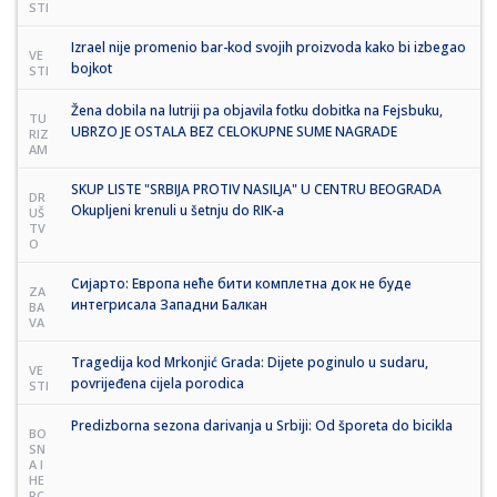
STI
Izrael nije promenio bar-kod svojih proizvoda kako bi izbegao
VE
bojkot
STI
Žena dobila na lutriji pa objavila fotku dobitka na Fejsbuku,
TU
UBRZO JE OSTALA BEZ CELOKUPNE SUME NAGRADE
RIZ
AM
SKUP LISTE "SRBIJA PROTIV NASILJA" U CENTRU BEOGRADA
DR
Okupljeni krenuli u šetnju do RIK-a
UŠ
TV
O
Сијарто: Европа неће бити комплетна док не буде
ZA
интегрисала Западни Балкан
BA
VA
Tragedija kod Mrkonjić Grada: Dijete poginulo u sudaru,
VE
povrijeđena cijela porodica
STI
Predizborna sezona darivanja u Srbiji: Od šporeta do bicikla
BO
SN
A I
HE
RC