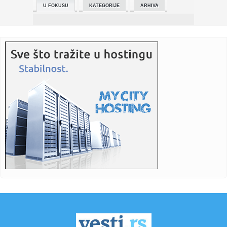
U FOKUSU
KATEGORIJE
ARHIVA
00:39:
Hitan apel: Oglasilo se Ministarstvo spoljnih poslova Srbije
00:38:
Mega demolirala Partizan: Pogledajte najzanimljivije detalje
iz ...
00:33:
AU, KAKAV ŠOK: Partizan nije doživeo ovo punih 12 godina!
00:33:
(PAPARACO) Lina Bumbar "razbila kasu" u beogradskom
tržnom centr...
00:31:
Avdalović ponosan na svoje igrače: Odigrali smo
disciplinovano ...
00:28:
MSP pozvalo građane Srbije da što pre napuste Iran zbog
poveća...
00:28:
Haos u kafiću u Smederevu: Maloletnici pretukli vršnjake,
ima p...
00:26:
BRNOVIĆ PORUČIO PRED DERBI: „Partizan ima šansu, neka
mladi ...