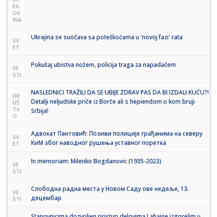
EG
OV
INA
Ukrajina se suočava sa poteškoćama u 'novoj fazi' rata
SV
ET
Pokušaj ubistva nožem, policija traga za napadačem
VE
STI
NASLEDNICI TRAŽILI DA SE UBIJE ZDRAV PAS DA BI IZDALI KUĆU?!
DR
Detalji neljudske priče iz Borče ali s hepiendom o kom bruji
UŠ
TV
Srbija!
O
Адвокат Пантовић: Позиви полиције грађанима на северу
SV
КиМ због наводног рушења уставног поретка
ET
In memoriam: Milenko Bogdanovic (1935-2023)
VE
STI
Слободна радна места у Новом Саду ове недеље, 13.
VE
децембар
STI
Stanovnicima dozvoljen pristup delovima Lahaine izgorelim u