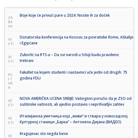
Boje koje će privući pare u 2024: Nosite ih za doček
ZA
BA
VA
Donatorska konferencija na Kosovu za povratnike Rome, Aškalije
VE
i Egipćane
STI
Zukorlić na RTS-u – Da svi narodi u Srbiji budu pravdeno
VE
tretirani
STI
Fakultet na kojem studenti i nastavnici uče jedni od drugih: 75
KU
godina FDU
LT
UR
A
NOVA AMERIČKA UCENA SRBIJE: Vašington poručio da je ZSO od
VE
suštinske važnosti, ali ujedno postavio i neprihvatljiv zahtev
STI
Италијанска уметница која „живи“ и ствара у новосадској
VE
Културној станици „Барка“ – Антонела Дијана (ВИДЕО)
STI
Kragujevac sto negda bese
VE