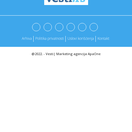
00:23:
NASA šalje prvu ljudsku posadu oko Mjeseca nakon 50
godina (VIDE...
00:22:
Šamar od Mege dugo će se pamtiti: Partizanu se ovo nije
desilo ...
00:18:
Sukobi između policije i demonstranata na protestima u
Albaniji
Arhiva
Politika privatnosti
Uslovi korišćenja
Kontakt
00:17:
Vens o odluci o ukidanju carina: Ovo je bezakonje
@2022. -
Vesti
|
Marketing agencija
ApaOne
00:17:
Tramp: Za Iran je bolje da pregovara o fer sporazumu
00:17:
Nesreća u Lincu: Radniku iz BiH proklizao traktor, kolega
ostao ...
00:17:
Spriječen napad u Francuskoj, uhapšena dva tinejdžera
00:11:
Nina Badrić zbog ove žene prekinula beogradski koncert:
Jedno j...
00:08:
KRAJ ZA PARTIZAN U KUPU: Mega potopila crno-bele u Nišu
nakon pr...