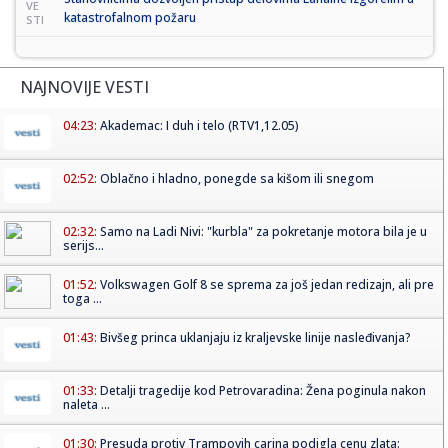
VE
katastrofalnom požaru
STI
NAJNOVIJE VESTI
04:23:
Akademac: I duh i telo (RTV1,12.05)
02:52:
Oblačno i hladno, ponegde sa kišom ili snegom
02:32:
Samo na Ladi Nivi: "kurbla" za pokretanje motora bila je u
serijs...
01:52:
Volkswagen Golf 8 se sprema za još jedan redizajn, ali pre
toga ...
01:43:
Bivšeg princa uklanjaju iz kraljevske linije nasleđivanja?
01:33:
Detalji tragedije kod Petrovaradina: Žena poginula nakon
naleta ...
01:30:
Presuda protiv Trampovih carina podigla cenu zlata: