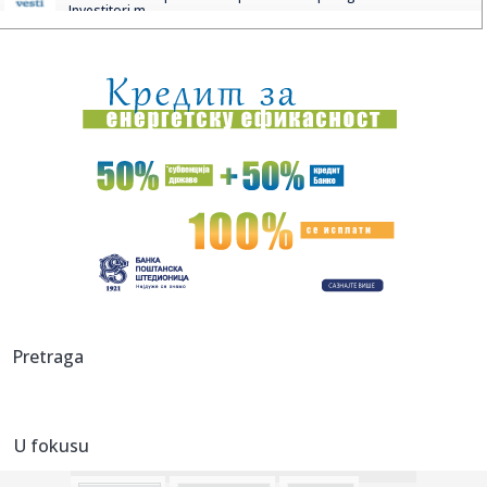
Investitori m...
01:18:
Veliki udar na plug-in hibride
01:18:
Kraj sitnim krađama? Novi softver u marketima detektuje
sumnjive...
01:17:
Kraj besanim noćima: Proverena metoda za san za 120
sekundi
00:51:
Penjaroja nema opravdanja za blamažu: Naš roster nije
idealan, ...
00:50:
Honda, Nissan i Mitsubishi i dalje pregovaraju o saradnji
00:45:
Drama u predgrađu! Odbegla svinja zavela red po ulici –
Pretraga
evo ka...
00:43:
Ljuba Perućica: Supruga mi je podrška za svaku moju
ludost
U fokusu
00:43:
„SUTRA PROTIV NAJBOLJE EKIPE NA TURNIRU“: Trener Mege
otkrio ...