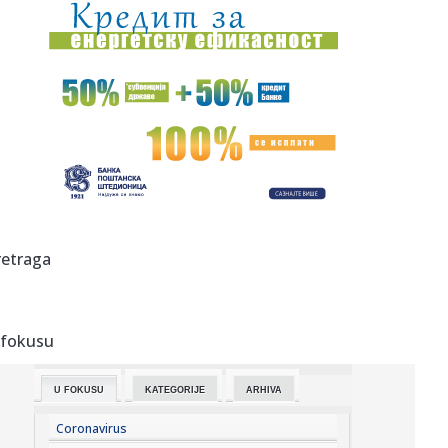
10:22:
Škobalj: Situacija sa energetskim sistemom u regionu
veoma ozbil...
10:22:
MASA o napadu na Filipovića: Vlast prešla na svakodnevno
fizi...
10:18:
Kako smiriti psa kada dolaze gosti?
10:17:
Nik Kejv održao koncert u Beogradu
10:17:
Veliki izdavači neće učestvovati na Beogradskom sajmu
retraga
knjiga?
10:16:
Dunav kod Ruse u Bugarskoj pao još pet centimetara, na
snazi ogr...
 fokusu
10:15:
Bravo za mame! 28 beba rođeno u Betaniji, među njima i
blizanci
U FOKUSU
KATEGORIJE
ARHIVA
10:12:
VELIKI PREOKRET U ABA LIGI: Vojinović napušta regionalno
takmi...
Coronavirus