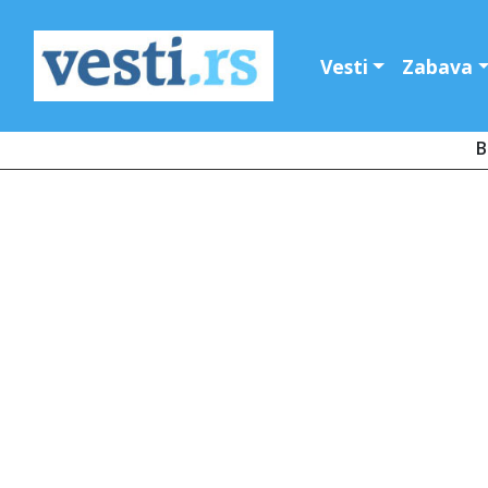
Vesti
Zabava
B