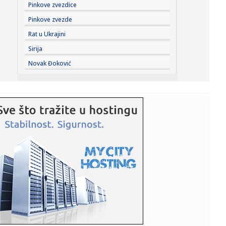
10:11:
Ko je u pravu za rafineriju: Vučić upozorava na Dunav, NIS
Pinkove zvezdice
ka...
Pinkove zvezde
10:11:
Železničar "blindirao" Kokovića!
Rat u Ukrajini
Sirija
10:11:
Počela specijalna operacija spasavanja: Potopljene dve
Novak Đoković
barže na...
10:09:
Sprema se navala: Peugeot obećao 7 modela do 2030.
godine!
10:09:
Novi bilans migrantske tragedije: 141 migrant poginuo u
pokušaji...
10:08:
Srbija protiv šampiona napada finale EP
10:06:
Kineski špijunski softver se proširio svetom: Prati i rutere
NA...
10:06:
Ukrajinci se opraštaju od čoveka koji je dao ime
nepoznatim voj...
10:05:
Vodostaj Dunava nastavlja da opada: Komšije u problemu