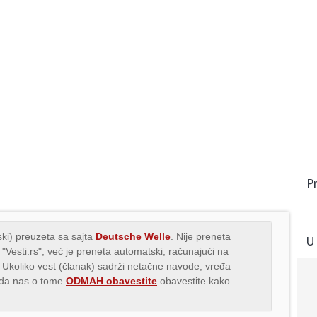
P
ki) preuzeta sa sajta
Deutsche Welle
. Nije preneta
U
 "Vesti.rs", već je preneta automatski, računajući na
. Ukoliko vest (članak) sadrži netačne navode, vređa
s da nas o tome
ODMAH obavestite
obavestite kako