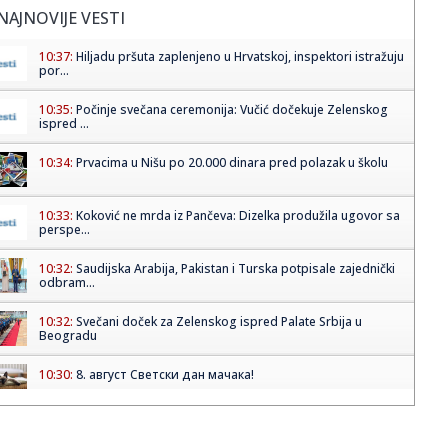
NAJNOVIJE VESTI
10:37:
Hiljadu pršuta zaplenjeno u Hrvatskoj, inspektori istražuju
por...
10:35:
Počinje svečana ceremonija: Vučić dočekuje Zelenskog
ispred ...
10:34:
Prvacima u Nišu po 20.000 dinara pred polazak u školu
10:33:
Koković ne mrda iz Pančeva: Dizelka produžila ugovor sa
perspe...
10:32:
Saudijska Arabija, Pakistan i Turska potpisale zajednički
odbram...
10:32:
Svečani doček za Zelenskog ispred Palate Srbija u
Beogradu
10:30:
8. август Светски дан мачака!
10:29:
Alarm u Folksvagenu: Vlasnici traže hitne promene, u
planu ukida...