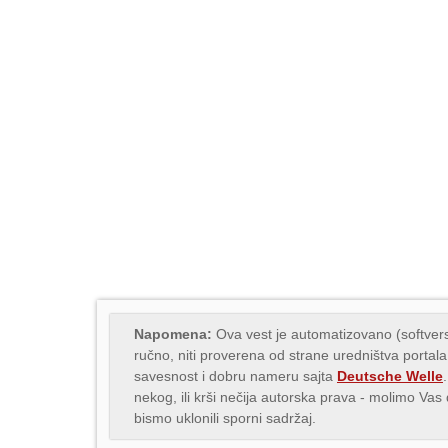
Napomena:
Ova vest je automatizovano (softvers
ručno, niti proverena od strane uredništva portala
savesnost i dobru nameru sajta
Deutsche Welle
nekog, ili krši nečija autorska prava - molimo Va
bismo uklonili sporni sadržaj.