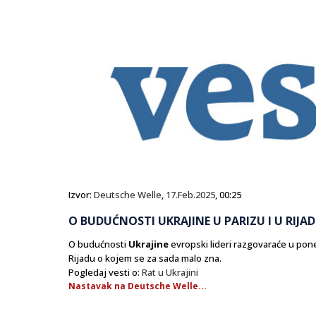
Izvor:
Deutsche Welle
,
17.Feb.2025
, 00:25
O BUDUĆNOSTI UKRAJINE U PARIZU I U RIJA
O budućnosti
Ukrajine
evropski lideri razgovaraće u pon
Rijadu o kojem se za sada malo zna.
Pogledaj vesti o:
Rat u Ukrajini
Nastavak na Deutsche Welle...