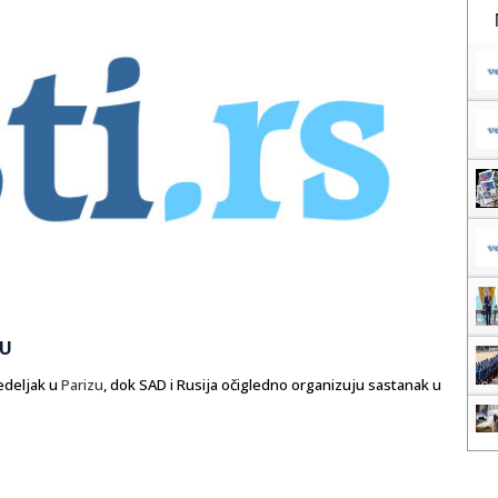
DU
edeljak u
Parizu
, dok SAD i Rusija očigledno organizuju sastanak u