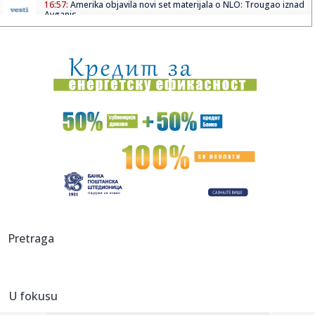
16:57:
Amerika objavila novi set materijala o NLO: Trougao iznad
Avganis...
16:55:
Potpisan ugovor: Komšije grade novi most na Morači
16:52:
Trener Minesote o Goberu: "Žalosno je koliko kritika
dobija"
16:48:
Broj žrtava pucnjave u školi na Tajlandu porastao na devet
16:44:
Saša Tomić SRCE Vranje: Troškovi za građane i parking, a
bez ...
16:43:
Haos kod Omana: Nepoznati projektil pogodio brod FOTO
16:43:
Spoljna politika Srbije
Pretraga
16:43:
Menjaju se pravila za poreze u Srbiji! Predlog već u
Skupštini,...
U fokusu
16:42:
BEŠIKTAŠ NE DOLAZI DA STATIRA: Čelnik otkrio veliki plan,
pa p...