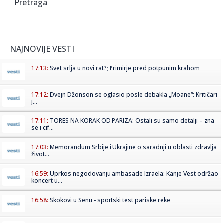
Pretraga
NAJNOVIJE VESTI
17:13:
Svet srlja u novi rat?; Primirje pred potpunim krahom
17:12:
Dvejn Džonson se oglasio posle debakla „Moane“: Kritičari
j...
17:11:
TORES NA KORAK OD PARIZA: Ostali su samo detalji – zna
se i cif...
17:03:
Memorandum Srbije i Ukrajine o saradnji u oblasti zdravlja
život...
16:59:
Uprkos negodovanju ambasade Izraela: Kanje Vest održao
koncert u...
16:58:
Skokovi u Senu - sportski test pariske reke