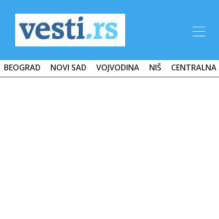
BEOGRAD
NOVI SAD
VOJVODINA
NIŠ
CENTRALNA 