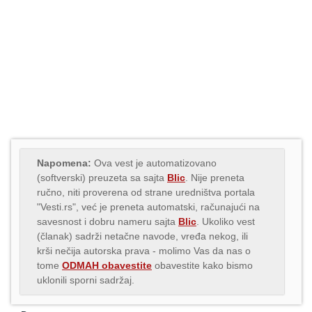
Napomena:
Ova vest je automatizovano
(softverski) preuzeta sa sajta
Blic
. Nije preneta
ručno, niti proverena od strane uredništva portala
"Vesti.rs", već je preneta automatski, računajući na
savesnost i dobru nameru sajta
Blic
. Ukoliko vest
(članak) sadrži netačne navode, vređa nekog, ili
krši nečija autorska prava - molimo Vas da nas o
tome
ODMAH obavestite
obavestite kako bismo
uklonili sporni sadržaj.