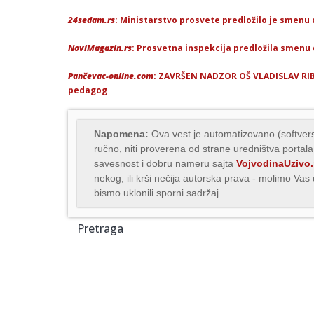
24sedam.rs
: Ministarstvo prosvete predložilo je smenu 
NoviMagazin.rs
: Prosvetna inspekcija predložila smenu 
Pančevac-online.com
: ZAVRŠEN NADZOR OŠ VLADISLAV RIB
pedagog
Napomena:
Ova vest je automatizovano (softvers
ručno, niti proverena od strane uredništva portala
savesnost i dobru nameru sajta
VojvodinaUzivo.
nekog, ili krši nečija autorska prava - molimo Va
bismo uklonili sporni sadržaj.
Pretraga