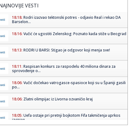
NAJNOVIJE VESTI
18:18:
Rodri izazvao tektonski potres - odjavio Real i rekao DA
Barselon...
18:16:
Vučić će ugostiti Zelenskog: Poznato kada stiže u Beograd
18:13:
RODRI U BARSI: Stigao je odgovor koji menja sve!
18:11:
Raspisan konkurs za raspodelu 40 miliona dinara za
sprovođenje o...
18:06:
Vučić dočekao vatrogasce-spasioce koji su u Španiji gasili
po...
18:06:
Zlatni olimpijac iz Livorna ozvaničio kraj
18:05:
Uefa ostaje pri pretnji bojkotom Fifa takmičenja uprkos
izvinjen...
18:01:
STUDENT SUNSET – maPlatz – 20.08.2026