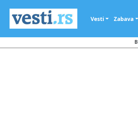
Vesti
Zabava
B