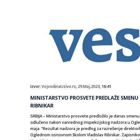
Izvor:
VojvodinaUzivo.rs
,
29.Maj.2023
, 16:41
MINISTARSTVO PROSVETE PREDLAŽE SMENU 
RIBNIKAR
SRBIJA – Ministarstvo prosvete predložilo je danas smenu
odlučeno nakon vanrednog inspekcijskog nadzora u Ogledn
maja. “Rezultat nadzora je predlog za razrešenje direkto
Oglednom osnovnom školom Vladislav Ribnikar. Zapisniko