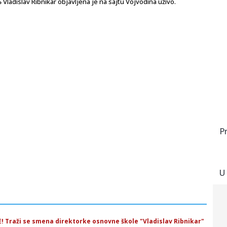
ladislav Ribnikar objavljena je na sajtu Vojvodina uživo.
P
U
 Traži se smena direktorke osnovne škole "Vladislav Ribnikar"