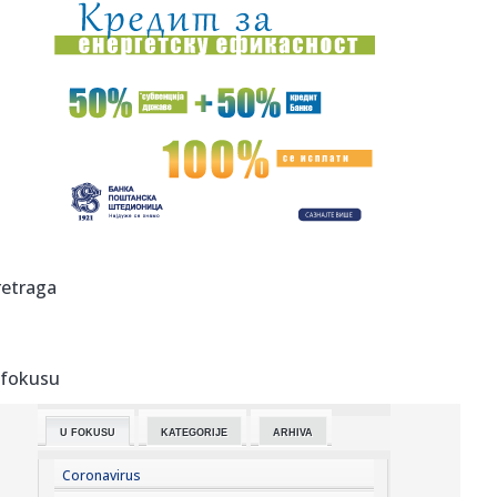
18:00:
Nakon što pogledate trailer, nećete moći da dočekate
premijer...
18:00:
Zbog čega je Salah izabrao turski Trabzon
18:00:
Ministarka: Brza pruga između Beograda i Budimpešte
trebalo bi ...
18:00:
Beat (Belew, Levin, Vai, Bozzio) najavili turneju u jesen
2026. g...
17:52:
Rasim Ljajić otkrio pozadinu haosa u Partizanu: Jedan
retraga
čovek se ...
17:50:
Optužnica protiv 20 osoba za ratne zločine u Đakovici,
među n...
 fokusu
17:47:
Snažan pljusak se sručio na Beograd; Oglasio se RHMZ – i
ovi ...
U FOKUSU
KATEGORIJE
ARHIVA
17:45:
Stranka Istina predlaže pravo na bolovanje radi nege
kućnih lju...
Coronavirus