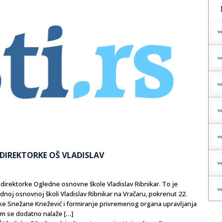
DIREKTORKE OŠ VLADISLAV
 direktorke Ogledne osnovne škole Vladislav Ribnikar. To je
oj osnovnoj školi Vladislav Ribnikar na Vračaru, pokrenut 22.
rke Snežane Knežević i formiranje privremenog organa upravljanja
m se dodatno nalaže […]