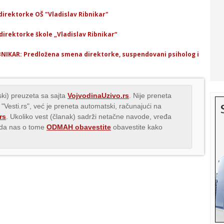
direktorke OŠ "Vladislav Ribnikar"
direktorke škole „Vladislav Ribnikar“
NIKAR: Predložena smena direktorke, suspendovani psiholog i
ki) preuzeta sa sajta
VojvodinaUzivo.rs
. Nije preneta
 "Vesti.rs", već je preneta automatski, računajući na
rs
. Ukoliko vest (članak) sadrži netačne navode, vređa
s da nas o tome
ODMAH obavestite
obavestite kako