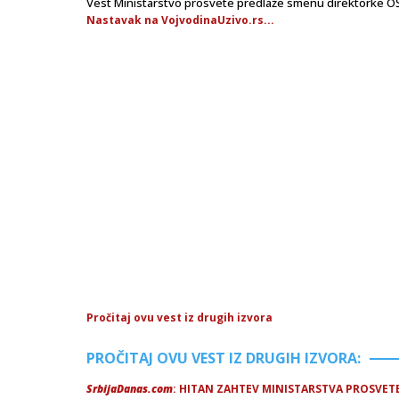
Vest Ministarstvo prosvete predlaže smenu direktorke OŠ V
Nastavak na VojvodinaUzivo.rs...
Pročitaj ovu vest iz drugih izvora
PROČITAJ OVU VEST IZ DRUGIH IZVORA:
SrbijaDanas.com
: HITAN ZAHTEV MINISTARSTVA PROSVETE!