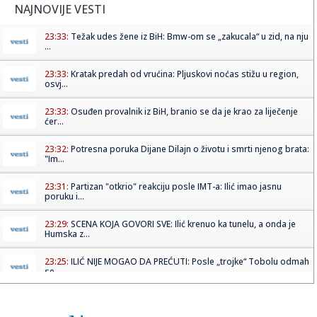
NAJNOVIJE VESTI
23:33:
Težak udes žene iz BiH: Bmw-om se „zakucala“ u zid, na nju
...
23:33:
Kratak predah od vrućina: Pljuskovi noćas stižu u region,
osvj...
23:33:
Osuđen provalnik iz BiH, branio se da je krao za liječenje
ćer...
23:32:
Potresna poruka Dijane Dilajn o životu i smrti njenog brata:
"Im...
23:31:
Partizan "otkrio" reakciju posle IMT-a: Ilić imao jasnu
poruku i...
23:29:
SCENA KOJA GOVORI SVE: Ilić krenuo ka tunelu, a onda je
Humska z...
23:25:
ILIĆ NIJE MOGAO DA PREĆUTI: Posle „trojke“ Tobolu odmah
se ...
23:25:
PUKIJU JE BIO DOVOLJAN SAMO MINUT: Legendarni Finac
spasao Helsin...