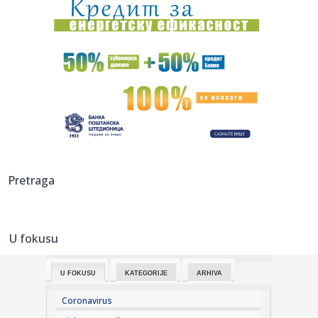
23:22:
Saša Ilić: "Ako moram da tražim dlaku u jajetu..."
23:21:
BORAC URADIO NAJVAŽNIJE: Belorusi pali, ali jedan detalj
ostavlj...
23:19:
Horor u Višnjici: Muškarac umro posle više uboda stršljena!
23:15:
Tramp najavio kraj rata: "Uskoro se završava" VIDEO
23:15:
MVP finala Evrokupa stigao u Aris – Spanulis dobio veliko
Pretraga
poja...
23:13:
PARTIZAN RAZBIO TOBOL I OTVORIO VRATA PLEJ-OFA:
Humskom odjekival...
U fokusu
23:12:
Dunav testira energetsku stabilnost regiona
U FOKUSU
KATEGORIJE
ARHIVA
23:11:
Saša Ilić se obraća posle meča sa Tobolom
Coronavirus