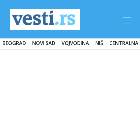
BEOGRAD
NOVI SAD
VOJVODINA
NIŠ
CENTRALNA 