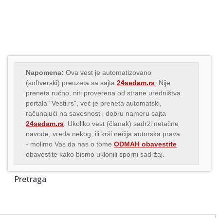
Napomena:
Ova vest je automatizovano
(softverski) preuzeta sa sajta
24sedam.rs
. Nije
preneta ručno, niti proverena od strane uredništva
portala "Vesti.rs", već je preneta automatski,
računajući na savesnost i dobru nameru sajta
24sedam.rs
. Ukoliko vest (članak) sadrži netačne
navode, vređa nekog, ili krši nečija autorska prava
- molimo Vas da nas o tome
ODMAH obavestite
obavestite kako bismo uklonili sporni sadržaj.
Pretraga