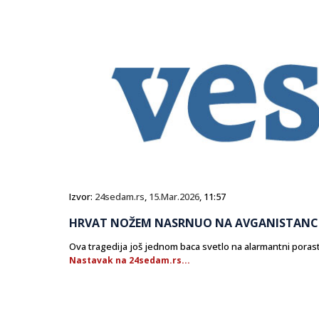
Izvor:
24sedam.rs
,
15.Mar.2026
, 11:57
HRVAT NOŽEM NASRNUO NA AVGANISTANCE
Ova tragedija još jednom baca svetlo na alarmantni pora
Nastavak na 24sedam.rs...