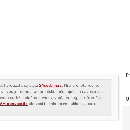
P
ki) preuzeta sa sajta
24sedam.rs
. Nije preneta ručno,
.rs", već je preneta automatski, računajući na savesnost i
lanak) sadrži netačne navode, vređa nekog, ili krši nečija
U
H obavestite
obavestite kako bismo uklonili sporni