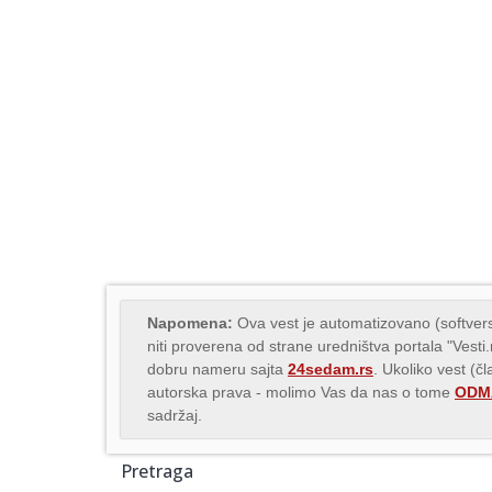
Napomena:
Ova vest je automatizovano (softvers
niti proverena od strane uredništva portala "Vesti
dobru nameru sajta
24sedam.rs
. Ukoliko vest (č
autorska prava - molimo Vas da nas o tome
ODMA
sadržaj.
Pretraga