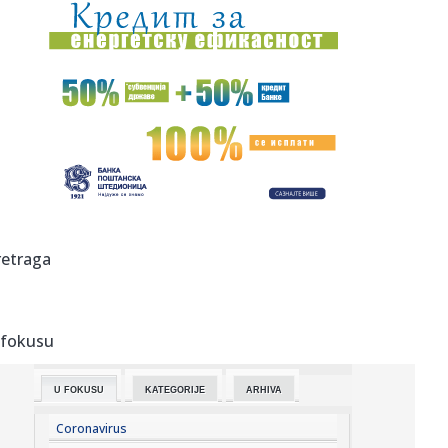
08:37:
Deo vikendica izgoreo u Deliblatskoj peščari, vatrogasci
uspeli...
08:36:
Концерт „Ми & Ла 021“ 16. августа у ...
08:36:
Радосне вести из Бетаније, Нови Сад ...
08:36:
Vildosa stigao u ponoć i odmah obukao dres Partizana
VIDEO
08:29:
SSP: Ryanair od zimske sezone obustavlja sve letove sa
retraga
niškog ae...
08:25:
Привремена измена трасе линије 7Б и ...
 fokusu
08:19:
Požari ne jenjavaju: Gori više od 700 hektara u Deliblatskoj
pe...
U FOKUSU
KATEGORIJE
ARHIVA
08:18:
Ovacije beogradske publike za Nik Kejva: Dva i po sata
uživanja ...
Coronavirus