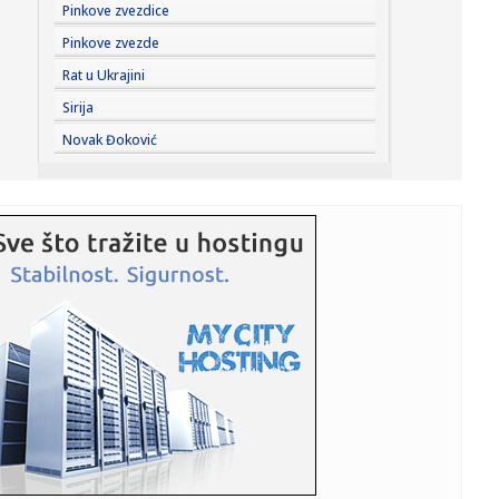
08:17:
Potres u Premijer ligi – Liverpul dovodi štopera Barselone!
Pinkove zvezdice
Pinkove zvezde
08:17:
Kina sve bliže vrhu: Pretekla Francusku, a SAD su sledeća
Rat u Ukrajini
meta
Sirija
08:15:
Lindsey Buckingham najavljuje projekat sa Stevie Nicks za
Novak Đoković
slede...
08:13:
Novi skandal Đanija Infantina!
08:13:
Nik Kejv održao koncert na Kalemegdanu
08:13:
Španci krenuli po lidera Zvezde: Spremaju ugovor koji će
teško...
08:12:
Gužve na granicama od ranog jutra: Na Batrovcima
čekanje četir...
08:11:
Prilog ili glavno jelo za ručak: Jednostavan recept za
ukusnu bo...
08:11:
ABS upozorava: Električni trotinet nije igračka, mlađi od 14
g...