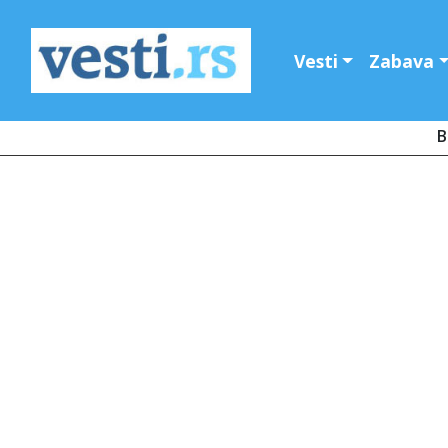
Vesti
Zabava
B