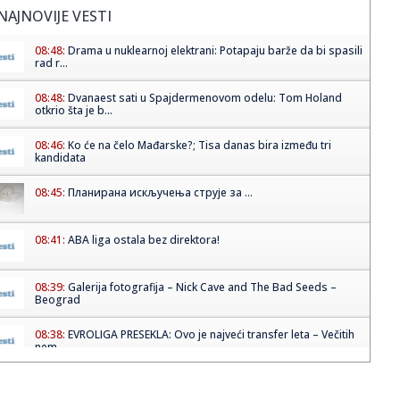
NAJNOVIJE VESTI
08:48:
Drama u nuklearnoj elektrani: Potapaju barže da bi spasili
rad r...
08:48:
Dvanaest sati u Spajdermenovom odelu: Tom Holand
otkrio šta je b...
08:46:
Ko će na čelo Mađarske?; Tisa danas bira između tri
kandidata
08:45:
Планирана искључења струје за ...
08:41:
ABA liga ostala bez direktora!
08:39:
Galerija fotografija – Nick Cave and The Bad Seeds –
Beograd
08:38:
EVROLIGA PRESEKLA: Ovo je najveći transfer leta – Večitih
nem...
08:38:
Revolucija u svemiru: Rusi pronašli način da otpad
pretvore u t...