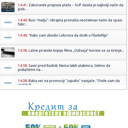
14:41:
Zaboravite prepune plaže – SUP daska je najbolji način da
pob...
14:40:
Rusi "melju": Ukrajina pronašla neočekivan način da spasi
fabr...
14:40:
"Kako sam ubedio Lebrona da dođe u Filadelfiju"
14:38:
Lažne piratske kopije filma „Odiseja“ koriste se za širenje...
14:38:
Savić pred Radnik: Nema lakih utakmica, želimo da
pokažemo na...
14:38:
Baba već na promociji "zapalio" navijače: "Ovde sam da
vratim P...
14:35:
Poster za film The Mummy zabranjen za spoljno
oglašavanje u Veli...
14:35:
Hitan sastanak u Nemačkoj; Dron sa eksplozivom koji je
napravio ...
14:25:
И опет – Медо, добро дошао у своју ...