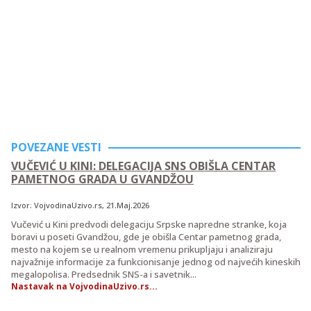
POVEZANE VESTI
VUČEVIĆ U KINI: DELEGACIJA SNS OBIŠLA CENTAR
PAMETNOG GRADA U GVANDŽOU
Izvor:
VojvodinaUzivo.rs
, 21.Maj.2026
Vučević u Kini predvodi delegaciju Srpske napredne stranke, koja
boravi u poseti Gvandžou, gde je obišla Centar pametnog grada,
mesto na kojem se u realnom vremenu prikupljaju i analiziraju
najvažnije informacije za funkcionisanje jednog od najvećih kineskih
megalopolisa. Predsednik SNS-a i savetnik...
Nastavak na VojvodinaUzivo.rs...