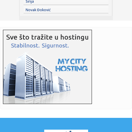
Sirija
14:24:
Novčana podrška Grada Banjaluka: 293 brucoša dobiće po
Novak Đoković
200 KM
14:24:
Ulaganje u čistiju Banjaluku: Nastavljeno postavljanje
podzemnih...
14:24:
Spektakl Marije Šerifović u Travniku: Fanovi stižu iz cijele B...
14:24:
Policija istražuje dječaka (12) nakon četiri požara u parku
14:24:
U toku asfaltiranje banjalučkih ulica
14:24:
Ko je ubio Tupaka? Poslije tri decenije počinje suđenje
14:23:
„Хуманитарни понедељак“ на ...
14:23:
Siti odbio Barsu – odredio cenu za Rodrija
14:22:
Vozač saniteta Mario Ilić nastavlja oporavak u Vranju