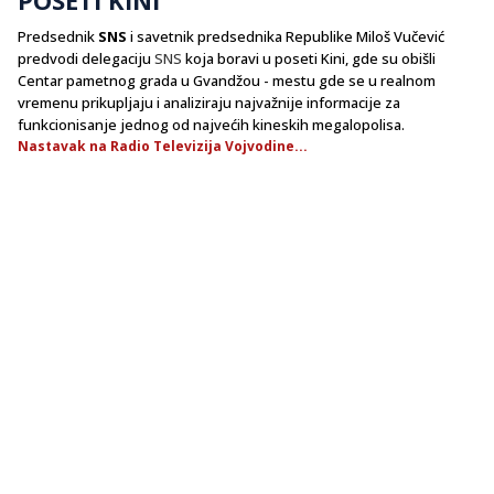
Predsednik
SNS
i savetnik predsednika Republike Miloš Vučević
predvodi delegaciju
SNS
koja boravi u poseti Kini, gde su obišli
Centar pametnog grada u Gvandžou - mestu gde se u realnom
vremenu prikupljaju i analiziraju najvažnije informacije za
funkcionisanje jednog od najvećih kineskih megalopolisa.
Nastavak na Radio Televizija Vojvodine...