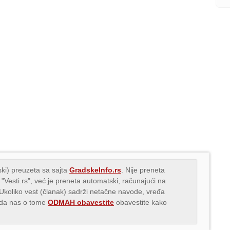
ki) preuzeta sa sajta
GradskeInfo.rs
. Nije preneta
 "Vesti.rs", već je preneta automatski, računajući na
 Ukoliko vest (članak) sadrži netačne navode, vređa
s da nas o tome
ODMAH obavestite
obavestite kako