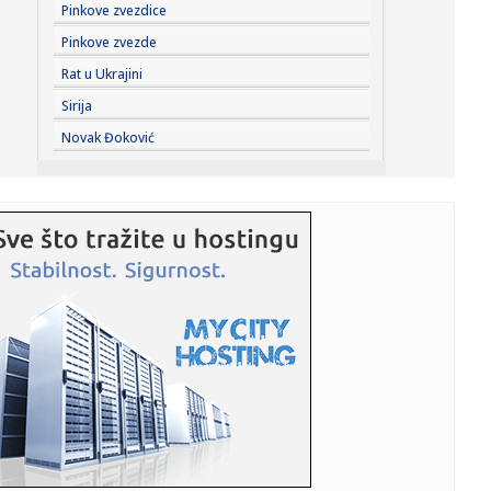
23:44:
"Mesi bi bio Pikaso" VIDEO
Pinkove zvezdice
Pinkove zvezde
23:41:
Marinović nakon pobjede: Zaslužili smo još koji gol, ali
Rat u Ukrajini
svaka...
Sirija
23:41:
Može li ljetna avantura ipak nekako prerasti u ozbiljnu
Novak Đoković
vezu?
23:38:
Partizan demolirao Tobol, Ilić konačno zadovoljan: Na
momente j...
23:36:
U Minhenu krenula serijska proizvodnja potpuno
električnog BMW-a...
23:35:
Otkriveni detalji pucnjave na američki konzulat; Iza svega
stoji...
23:34:
PRE PAR MESECI SANJALI TITULU, SADA IH SVI DEMOLIRAJU:
Benfika si...
23:33:
Težak udes žene iz BiH: Bmw-om se „zakucala“ u zid, na
nju ...
23:33:
Kratak predah od vrućina: Pljuskovi noćas stižu u region,
osvj...