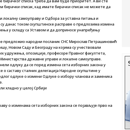
 бирачког списка треба да вам буде приоритет. А ви сте
ам бирачки списак, кад имате бирачки списак не можете да
и локалну самоуправу и Одбора за уставна питања и
су данас током скупштинске расправе о предлозима измена
шења у складу са Уставом и да доприносе унапређењу
је је предложио народни посланик СНС Мирослав Петрашиновић
 Нишу, Новом Саду и Београду на којима су учествовали
х удружења, опозиције, професоре Правног факултета,
Министарства државне управе и локалне самоуправе.
ели одлуку да се поред измена сета изборних закона у
е о саставу сталних делегација Народне скупштине у
лог одлуке о измени Одлуке о избору чланова и заменика
е.
ли хладно у целој Србији
аву о изменама сета изборних закона се појављује прво на