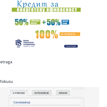
00:05:
Roganović ne pomišlja na opuštanje: Uvek ima mesta za
napredak...
00:04:
Vukotić ne zna ko je Baba: "Vidim da ga svi hvale"
00:01:
Na današnji dan, 7. avgust
23:59:
U predgrađu Damaska podignut autobus u vazduh, dve
osobe poginul...
23:55:
ROMAŠČENKO POSLE POTOPA U HUMSKOJ: Jedna stvar
retraga
posebno ga je ra...
23:54:
Aleksić: "Nemamo čega da se plašimo u Kazahstanu"
VIDEO
 fokusu
23:48:
Trener Tobola: "Hteli smo da Partizan napada po krilu"
U FOKUSU
KATEGORIJE
ARHIVA
23:47:
Škoda Peaq u serijskoj proizvodnji
Coronavirus