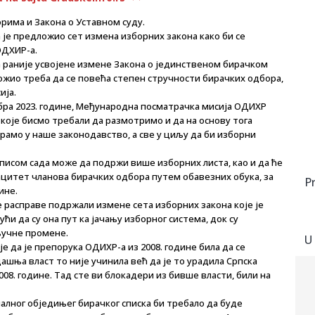
рима и Закона о Уставном суду.
 је предложио сет измена изборних закона како би се
ОДХИР-а.
а раније усвојене измене Закона о јединственом бирачком
ложио треба да се повећа степен стручности бирачких одбора,
ија.
ра 2023. године, Међународна посматрачка мисија ОДИХР
е које бисмо требали да размотримо и да на основу тога
мо у наше законодавство, а све у циљу да би изборни
тписом сада може да подржи више изборних листа, као и да ће
итет чланова бирачких одбора путем обавезних обука, за
P
ине.
 расправе подржали измене сета изборних закона које је
и да су она пут ка јачању изборног система, док су
ључне промене.
U
 да је препорука ОДИХР-а из 2008. године била да се
ашња власт то није учинила већ да је то урадила Српска
08. године. Тад сте ви блокадери из бивше власти, били на
алног обједињег бирачког списка би требало да буде