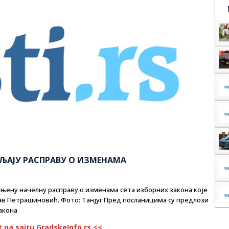
ЉАЈУ РАСПРАВУ О ИЗМЕНАМА
њену начелну расправу о изменама сета изборних закона које
ав Петрашиновић. Фото: Танјуг Пред посланицима су предлози
акона
t na sajtu GradskeInfo.rs <<