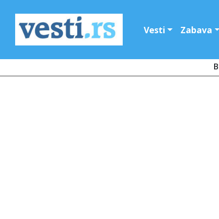
Vesti
Zabava
B