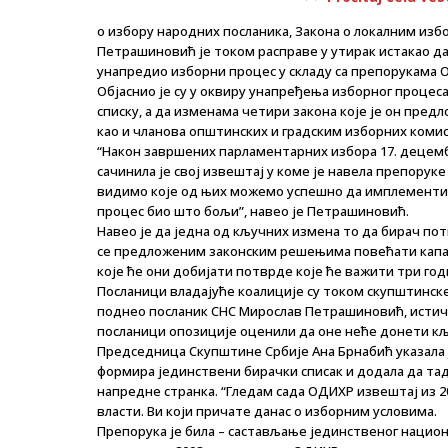
о избору народних посланика, Закона о локалним избо
Петрашиновић је током расправе у утирак истакао да
унапредио изборни процес у складу са препорукама 
Објаснио је су у оквиру унапређења изборног процес
списку, а да изменама четири закона које је он пред
као и чланова општинских и градским изборних комис
“Након завршених парламентарних избора 17. децемб
сачинила је свој извештај у коме је навела препорук
видимо које од њих можемо успешно да имплементира
процес био што бољи”, навео је Петрашиновић.
Навео је да једна од кључних измена то да бирач по
се предложеним законским решењима повећати капац
које ће они добијати потврде које ће важити три год
Посланици владајуће коалиције су током скупштинске
поднео посланик СНС Мирослав Петрашиновић, истичућ
посланици опозиције оценили да оне неће донети к
Председница Скупштине Србије Ана Брнабић указала је
формира јединствени бирачки списак и додала да тад
напредне странка. “Гледам сада ОДИХР извештај из 20
власти. Ви који причате данас о изборним условима.
Препорука је била – састављање јединственог национ