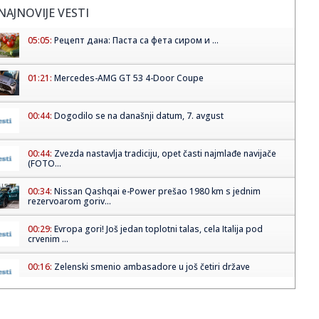
NAJNOVIJE VESTI
05:05:
Рецепт дана: Паста са фета сиром и ...
01:21:
Mercedes-AMG GT 53 4-Door Coupe
00:44:
Dogodilo se na današnji datum, 7. avgust
00:44:
Zvezda nastavlja tradiciju, opet časti najmlađe navijače
(FOTO...
00:34:
Nissan Qashqai e-Power prešao 1980 km s jednim
rezervoarom goriv...
00:29:
Evropa gori! Još jedan toplotni talas, cela Italija pod
crvenim ...
00:16:
Zelenski smenio ambasadore u još četiri države
00:09:
Humska konačno videla konkretan Partizan! Pogledajte
hajlajtse p...