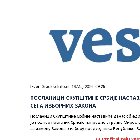
Izvor:
GradskeInfo.rs
,
13.Maj.2026
, 09:26
ПОСЛАНИЦИ СКУПШТИНЕ СРБИЈЕ НАСТАВ
СЕТА ИЗБОРНИХ ЗАКОНА
Посланици Скупштине Србије наставиће данас обједи
је поднео посланик Српске напредне странке Миросл
за измену Закона о избору председника Републике, З
>> Pročitaj celu ves