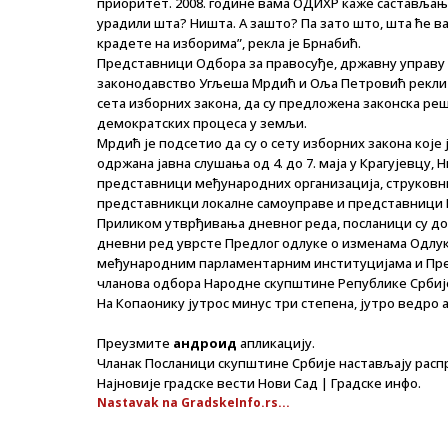
приоритет. 2008. године вама ОДИХР каже састављање
урадили шта? Ништа. А зашто? Па зато што, шта ће в
крадете на изборима”, рекла је Брнабић.
Представници Одбора за правосуђе, државну управу 
законодавство Угљеша Мрдић и Оља Петровић рекли 
сета изборних закона, да су предложена законска ре
демократских процеса у земљи.
Мрдић је подсетио да су о сету изборних закона ко
одржана јавна слушања од 4. до 7. маја у Крагујевцу,
представници међународних организација, струковни
представникци локалне самоуправе и представници 
Приликом утврђивања дневног реда, посланици су дон
дневни ред уврсте Предлог одлуке о изменама Одлук
међународним парламентарним институцијама и Пред
чланова одбора Народне скупштине Републике Србиј
На Копаонику јутрос минус три степена, јутро ведро а
Преузмите
андроид
апликацију.
Чланак Посланици скупштине Србије настављају распр
Најновије градске вести Нови Сад | Градске инфо.
Nastavak na GradskeInfo.rs...