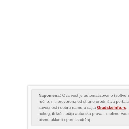
Napomena:
Ova vest je automatizovano (softvers
ručno, niti proverena od strane uredništva portala
savesnost i dobru nameru sajta
GradskeInfo.rs
.
nekog, ili krši nečija autorska prava - molimo Va
bismo uklonili sporni sadržaj.