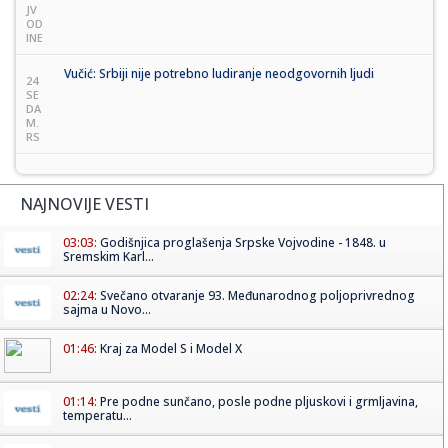
JV
OD
INE
Vučić: Srbiji nije potrebno ludiranje neodgovornih ljudi
24
SE
DA
M.
RS
NAJNOVIJE VESTI
03:03:
Godišnjica proglašenja Srpske Vojvodine - 1848. u
Sremskim Karl...
02:24:
Svečano otvaranje 93. Međunarodnog poljoprivrednog
sajma u Novo...
01:46:
Kraj za Model S i Model X
01:14:
Pre podne sunčano, posle podne pljuskovi i grmljavina,
temperatu...