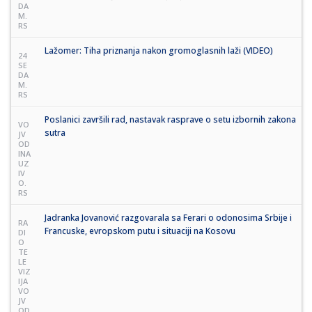
DA
M.
RS
Lažomer: Tiha priznanja nakon gromoglasnih laži (VIDEO)
24
SE
DA
M.
RS
Poslanici završili rad, nastavak rasprave o setu izbornih zakona
VO
sutra
JV
OD
INA
UZ
IV
O.
RS
Jadranka Jovanović razgovarala sa Ferari o odonosima Srbije i
RA
Francuske, evropskom putu i situaciji na Kosovu
DI
O
TE
LE
VIZ
IJA
VO
JV
OD