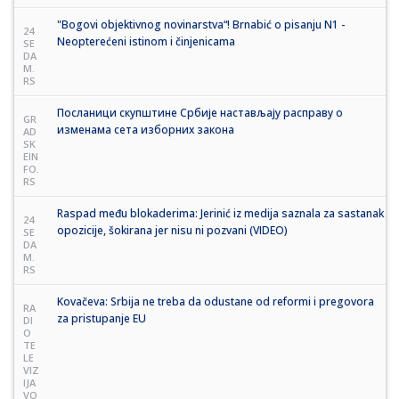
"Bogovi objektivnog novinarstva“! Brnabić o pisanju N1 -
24
Neopterećeni istinom i činjenicama
SE
DA
M.
RS
Посланици скупштине Србије настављају расправу о
GR
изменама сета изборних закона
AD
SK
EIN
FO.
RS
Raspad među blokaderima: Jerinić iz medija saznala za sastanak
24
opozicije, šokirana jer nisu ni pozvani (VIDEO)
SE
DA
M.
RS
Kovačeva: Srbija ne treba da odustane od reformi i pregovora
RA
za pristupanje EU
DI
O
TE
LE
VIZ
IJA
VO