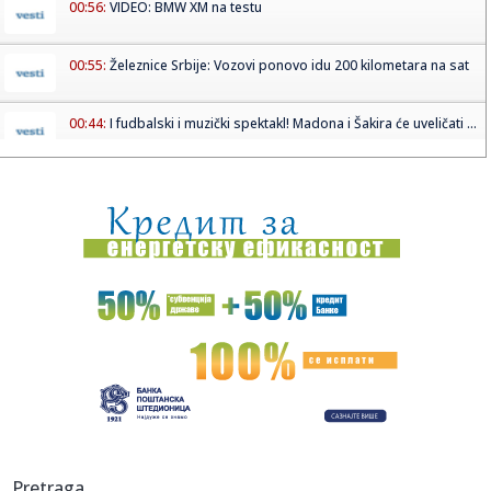
00:56:
VIDEO: BMW XM na testu
00:55:
Železnice Srbije: Vozovi ponovo idu 200 kilometara na sat
00:44:
I fudbalski i muzički spektakl! Madona i Šakira će uveličati ...
00:32:
Dogodilo se na današnji datum, 15. maj
00:31:
Vremeplov: Rođen francuski fizičar Pjer Kiri
00:30:
Monstrum izbo roditelje! Objašnjenje koje je dao policiji je
nev...
00:29:
Daytona Shooting Brake Hommage
00:17:
Uhapšeni majka i sin! Sumnja se da su prodavali drogu
23:52:
Galerija fotografija – Jazz in Rock – Beograd
Pretraga