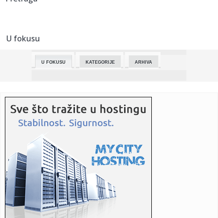
23:49:
Lada Azimut: Da nije došlo do rata u Ukrajini, ovaj ruski SUV
bi...
U fokusu
23:48:
Opljačkao kuću, pa se nabio na ogradu: Jeziv kraj nakon
pokuša...
U FOKUSU
KATEGORIJE
ARHIVA
23:46:
KLADIONICE OTPISALE SLOVENCE: Zvezda ogroman favorit
u majstorici...
23:41:
Italijanski evrovizijski predstavnik otkazao nastup! Sve se
desil...
23:27:
VIDEO: Test BYD Atto 2 DM-i
23:21:
5 načina da poboljšate dosadni seksualni život
23:21:
"Zlatna žena" pobijedila bolest, pa pokorila Evroviziju
(VIDEO)
23:21:
Austrijanci otkrili 70 kg droge, diler iz BiH “pao” tokom pr...