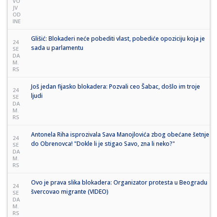
VO
JV
OD
INE
Glišić: Blokaderi neće pobediti vlast, pobediće opoziciju koja je
24
sada u parlamentu
SE
DA
M.
RS
Još jedan fijasko blokadera: Pozvali ceo Šabac, došlo im troje
24
ljudi
SE
DA
M.
RS
Antonela Riha isprozivala Sava Manojlovića zbog obećane šetnje
24
do Obrenovca! "Dokle li je stigao Savo, zna li neko?"
SE
DA
M.
RS
Ovo je prava slika blokadera: Organizator protesta u Beogradu
24
švercovao migrante (VIDEO)
SE
DA
M.
RS