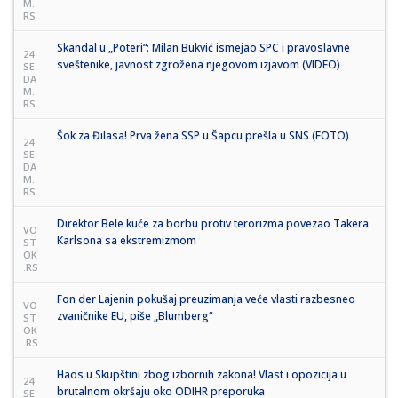
M.
RS
Skandal u „Poteri“: Milan Bukvić ismejao SPC i pravoslavne
24
sveštenike, javnost zgrožena njegovom izjavom (VIDEO)
SE
DA
M.
RS
Šok za Đilasa! Prva žena SSP u Šapcu prešla u SNS (FOTO)
24
SE
DA
M.
RS
Direktor Bele kuće za borbu protiv terorizma povezao Takera
VO
Karlsona sa ekstremizmom
ST
OK
.RS
Fon der Lajenin pokušaj preuzimanja veće vlasti razbesneo
VO
zvaničnike EU, piše „Blumberg“
ST
OK
.RS
Haos u Skupštini zbog izbornih zakona! Vlast i opozicija u
24
brutalnom okršaju oko ODIHR preporuka
SE