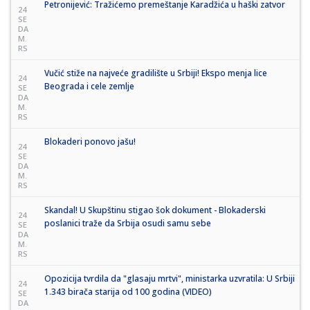
Petronijević: Tražićemo premeštanje Karadžića u haški zatvor
24
SE
DA
M.
RS
Vučić stiže na najveće gradilište u Srbiji! Ekspo menja lice
24
Beograda i cele zemlje
SE
DA
M.
RS
Blokaderi ponovo jašu!
24
SE
DA
M.
RS
Skandal! U Skupštinu stigao šok dokument - Blokaderski
24
poslanici traže da Srbija osudi samu sebe
SE
DA
M.
RS
Opozicija tvrdila da "glasaju mrtvi", ministarka uzvratila: U Srbiji
24
1.343 birača starija od 100 godina (VIDEO)
SE
DA