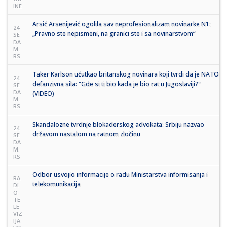
INE
Arsić Arsenijević ogolila sav neprofesionalizam novinarke N1:
24
„Pravno ste nepismeni, na granici ste i sa novinarstvom“
SE
DA
M.
RS
Taker Karlson ućutkao britanskog novinara koji tvrdi da je NATO
24
defanzivna sila: "Gde si ti bio kada je bio rat u Jugoslaviji?"
SE
DA
(VIDEO)
M.
RS
Skandalozne tvrdnje blokaderskog advokata: Srbiju nazvao
24
državom nastalom na ratnom zločinu
SE
DA
M.
RS
Odbor usvojio informacije o radu Ministarstva informisanja i
RA
telekomunikacija
DI
O
TE
LE
VIZ
IJA