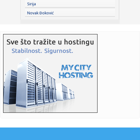
Sirija
17:21:
Blokaderka iz Novog Sada čestitala Hrvatima na etničkom
Novak Đoković
či...
17:20:
Kako pametno isplanirati budžet za putovanje u
inostranstvo bez ...
17:19:
Najbolji rang u istoriji Banjaluke: Sara Mikača igra tenis
živo...
17:19:
Dječak pojeo sir pa preminuo nakon devet godina
provedenih u kom...
17:19:
Čelik želi iznenaditi Zrinjski u Mostaru
17:18:
Od sve je legalno do predaje oružja: Milić u PU Niš
17:17:
Brisel presekao: "Zelenski, reci šta ti treba"
17:15:
Nove obuke i digitalni servisi za privredu: Od propisa do AI
alat...