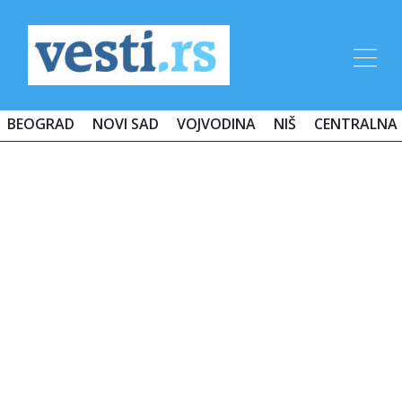
BEOGRAD
NOVI SAD
VOJVODINA
NIŠ
CENTRALNA 