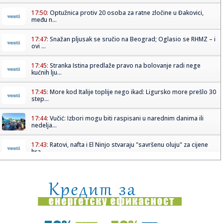
17:50:
Optužnica protiv 20 osoba za ratne zločine u Đakovici,
među n...
17:47:
Snažan pljusak se sručio na Beograd; Oglasio se RHMZ – i
ovi ...
17:45:
Stranka Istina predlaže pravo na bolovanje radi nege
kućnih lju...
17:45:
More kod Italije toplije nego ikad: Ligursko more prešlo 30
step...
17:44:
Vučić: Izbori mogu biti raspisani u narednim danima ili
nedelja...
17:43:
Ratovi, nafta i El Ninjo stvaraju "savršenu oluju" za cijene
hra...
17:42:
Zalužni ponovo udara na Zelenskog: Ukrajina je iskoristila
sve o...
17:42:
Sombor: Sombor prvi dostigao 40 stepeni