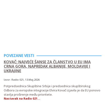
POVEZANE VESTI
KOVAČ: NAJVEĆE ŠANSE ZA ČLANSTVO U EU IMA
CRNA GORA, NAPREDAK ALBANIJE, MOLDAVIJE I
UKRAJINE
Izvor:
Radio 021
, 13.Maj.2026
Potpredsednica Skupštine Srbije i predsednica skupštinskog
Odbora za evropske integracije Elvira Kovač izjavila je da EU ponovo
stavlja proširenje među prioritete.
Nastavak na Radio 021...