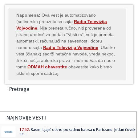
Napomena:
Ova vest je automatizovano
(softverski) preuzeta sa sajta
Radio Televizija
Vojvodine
. Nije preneta ručno, niti proverena od
strane uredništva portala "Vesti.rs", već je preneta
automatski, računajući na savesnost i dobru
nameru sajta
Radio Televizija Vojvodine
. Ukoliko
vest (članak) sadrži netačne navode, vređa nekog,
ili krši nečija autorska prava - molimo Vas da nas o
tome
ODMAH obavestite
obavestite kako bismo
uklonili sporni sadržaj.
Pretraga
NAJNOVIJE VESTI
17:52:
Rasim Ljajić otkrio pozadinu haosa u Partizanu: Jedan čovek
se ...