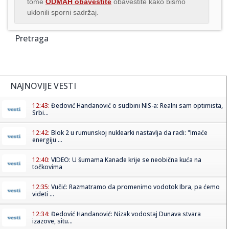
tome
ODMAH obavestite
obavestite kako bismo
uklonili sporni sadržaj.
Pretraga
NAJNOVIJE VESTI
12:43:
Đedović Handanović o sudbini NIS-a: Realni sam optimista,
Srbi...
12:42:
Blok 2 u rumunskoj nuklearki nastavlja da radi: "Imaće
energiju ...
12:40:
VIDEO: U šumama Kanade krije se neobična kuća na
točkovima
12:35:
Vučić: Razmatramo da promenimo vodotok Ibra, pa ćemo
videti ...
12:34:
Đedović Handanović: Nizak vodostaj Dunava stvara
izazove, situ...