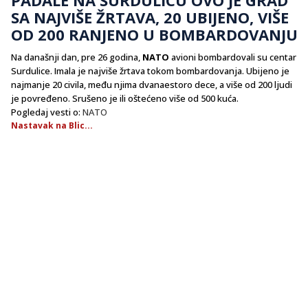
SA NAJVIŠE ŽRTAVA, 20 UBIJENO, VIŠE
OD 200 RANJENO U BOMBARDOVANJU
Na današnji dan, pre 26 godina,
NATO
avioni bombardovali su centar
Surdulice. Imala je najviše žrtava tokom bombardovanja. Ubijeno je
najmanje 20 civila, među njima dvanaestoro dece, a više od 200 ljudi
je povređeno. Srušeno je ili oštećeno više od 500 kuća.
Pogledaj vesti o:
NATO
Nastavak na Blic...