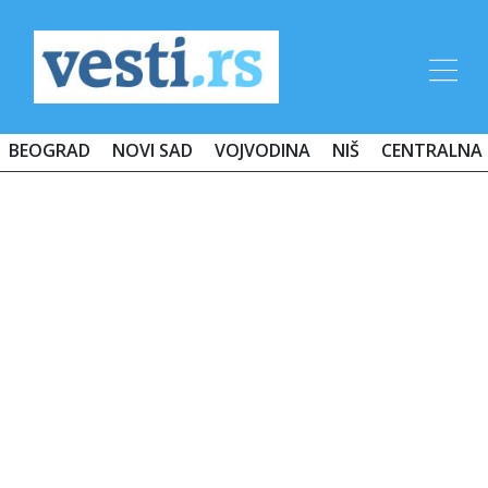
BEOGRAD
NOVI SAD
VOJVODINA
NIŠ
CENTRALNA 