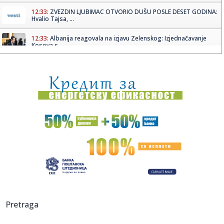
12:33:
ZVEZDIN LJUBIMAC OTVORIO DUŠU POSLE DESET GODINA:
Hvalio Tajsa, ...
12:33:
Albanija reagovala na izjavu Zelenskog: Izjednačavanje
Kosova s ...
12:32:
Srbija protiv Finske u borbi za bronzu
12:30:
Novo upozorenje RHMZ: Neka se spremi ovaj deo Srbije,
danas ih ...
12:30:
VIDEO: Novi AI četbot zapravo je jedan premoreni čovek
koji ru...
12:23:
Šta su Crnogorci za patrijarha Porfirija?
12:22:
Vučić: "Hvala vatrogascima, stambena naselja nisu
ugrožena"; "...
12:20:
VIDEO: Amerikanci masovno uništavaju kamere za snimanje
Pretraga
saobra...
12:19:
Pecaroš želi ponovo u NBA: Ben Simons se sprema za