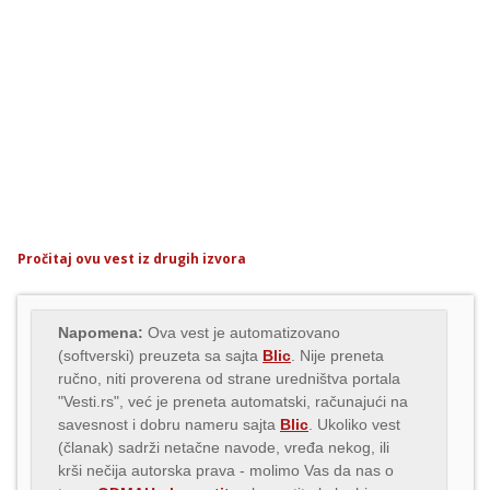
Pročitaj ovu vest iz drugih izvora
Napomena:
Ova vest je automatizovano
(softverski) preuzeta sa sajta
Blic
. Nije preneta
ručno, niti proverena od strane uredništva portala
"Vesti.rs", već je preneta automatski, računajući na
savesnost i dobru nameru sajta
Blic
. Ukoliko vest
(članak) sadrži netačne navode, vređa nekog, ili
krši nečija autorska prava - molimo Vas da nas o