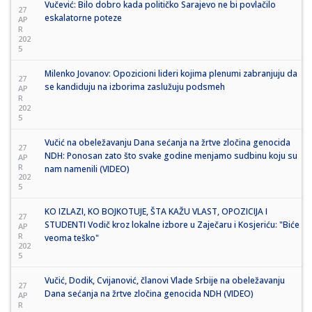
Vučević: Bilo dobro kada političko Sarajevo ne bi povlačilo
27
eskalatorne poteze
AP
R
202
5
Milenko Jovanov: Opozicioni lideri kojima plenumi zabranjuju da
27
se kandiduju na izborima zaslužuju podsmeh
AP
R
202
5
Vučić na obeležavanju Dana sećanja na žrtve zločina genocida
27
NDH: Ponosan zato što svake godine menjamo sudbinu koju su
AP
R
nam namenili (VIDEO)
202
5
KO IZLAZI, KO BOJKOTUJE, ŠTA KAŽU VLAST, OPOZICIJA I
27
STUDENTI Vodič kroz lokalne izbore u Zaječaru i Kosjeriću: "Biće
AP
R
veoma teško"
202
5
Vučić, Dodik, Cvijanović, članovi Vlade Srbije na obeležavanju
27
Dana sećanja na žrtve zločina genocida NDH (VIDEO)
AP
R