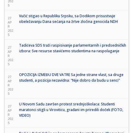
202
5
Vučić stigao u Republiku Srpsku, sa Dodikom prisustvuje
27
obeležavanju Dana sećanja na žrtve zločina genocida NDH
AP
R
202
5
Tadićeva SDS traži raspisivanje parlamentarnih i predsedničkih
27
izbora: Sve resurse stavićemo studentima na raspolaganje
AP
R
202
5
OPOZICIJA IZMEĐU DVE VATRE Sa jedne strane vlast, sa druge
27
studenti, a pozicija nezavidna: "Nije dobro da budu u senci"
AP
R
202
5
U Novom Sadu završen protest srednjoškolaca: Studenti
27
maratonci stigli u Viroviticu, građani im priredili doček (FOTO,
AP
R
VIDEO)
202
5