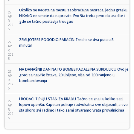
Ukoliko se nađete na mestu saobraćajne nesreće, jednu grešku
27
NIKAKO ne smete da napravite: Evo šta treba prvo da uradite i
AP
R
gde se tačno postavlja trougao
202
5
ZEMLJOTRES POGODIO PARAĆIN Treslo se dva puta u 5
27
minuta!
AP
R
202
5
NA DANAŠNJI DAN NATO BOMBE PADALE NA SURDULICU Ovo je
27
grad sa najviše žrtava, 20 ubijeno, više od 200 ranjeno u
AP
R
bombardovanju
202
5
I ROĐACI TIPUJU STAN ZA KRAĐU Tačno se zna i u koliko sati
27
lopovi operišu: Kapetan policije i advokatica sve objasnili, a evo
AP
R
šta skoro svi radimo i tako sami otvaramo vrata provalnicima
202
5