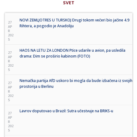
SVET
NOVI ZEMLJOTRES U TURSKOJ Drugi tokom večeri bio jačine 4.9
27
Rihtera, a pogodio je Anadoliju
AP
R
202
5
HAOS NA LETU ZA LONDON Ptice udarile u avion, pa usledila
27
drama: Dim se proširio kabinom (FOTO)
AP
R
202
5
Nemačka partija AfD uskoro bi mogla da bude izbačena iz svojih
27
prostorija u Berlinu
AP
R
202
5
Lavrov doputovao u Brazil: Sutra učestvuje na BRIKS-u
27
AP
R
202
5