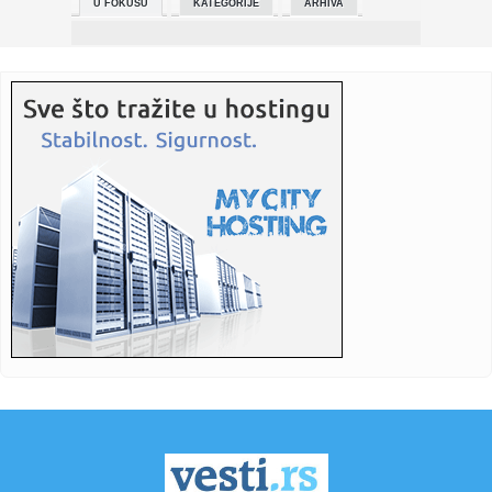
U FOKUSU
KATEGORIJE
ARHIVA
23:01:
Trump i Putin razgovarali o privremenom prekidu vatre u
ratu u Uk...
23:00:
Goloruk u bunar po zmiju: Vladica iz Hana ne staje, meštani
u ne...
23:00:
Alakince na čelu Fudbalske lige Pčinjskog okruga
22:58:
Bitka Atletika i Arsenala je tek počela: Penali obeležili meč ...
22:56:
UMALO ŠOK U MADRIDU: Hapoel zapretio, Kampaco
izvukao Real!
22:53:
“Studenti pobeđuju”, akcija danas u Leskovcu
(FOTO+VIDEO)
22:50:
"Ja ću to da uradim!" Ceca pred celom nacijom dala veliko
obeća...
22:46:
Real prokockao dvocifrenu prednost: Madriđani slavili u
uzbudlji...
22:46:
Slobodni univerzitet u Nišu: Poziv na institucionalni