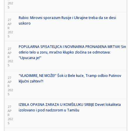
202
5
Rubio: Mirovni sporazum Rusije i Ukrajine treba da se desi
27
uskoro
AP
R
202
5
POPULARNA SPISATELJICA I NOVINARKA PRONAĐENA MRTVA! Sin
27
otkrio telo u zoru, mračno klupko zločina se odmotava:
AP
R
"Upucana je!"
202
5
"VLADIMIRE, NE MOŽE!" Šok iz Bele kuće, Tramp odbio Putinov
27
ključni zahtev?!
AP
R
202
5
IZBILA OPASNA ZARAZA U KOMŠILUKU SRBIJE Devet lokaliteta
27
izolovano i pod nadzorom u Tamišu
AP
R
202
5