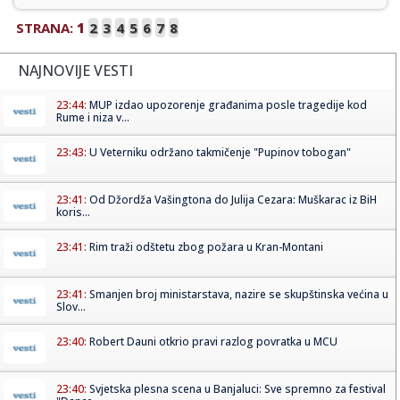
STRANA:
1
2
3
4
5
6
7
8
NAJNOVIJE VESTI
23:44:
MUP izdao upozorenje građanima posle tragedije kod
Rume i niza v...
23:43:
U Veterniku održano takmičenje "Pupinov tobogan"
23:41:
Od Džordža Vašingtona do Julija Cezara: Muškarac iz BiH
koris...
23:41:
Rim traži odštetu zbog požara u Kran-Montani
23:41:
Smanjen broj ministarstava, nazire se skupštinska većina u
Slov...
23:40:
Robert Dauni otkrio pravi razlog povratka u MCU
23:40:
Svjetska plesna scena u Banjaluci: Sve spremno za festival