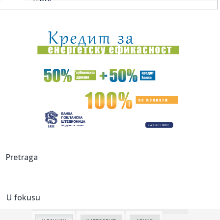
"Dance...
23:30:
Devojka Bake Praseta posećuje vidovnjaka! Evo šta njegov
otac s...
23:27:
Novi skok cijena nafte
23:22:
Remi u prvom činu: Atletiko i Arsenal odlučuju u revanšu
23:22:
VIDEO: Mercedes-AMG CLE 53
23:14:
Ko će sve u četvrtak biti bez struje
23:08:
Snimak bahate vožnje iz Beograda šokirao mreže: Vozač
Pretraga
„golf...
23:05:
ARSENAL PREŽIVEO MADRID: Atletiko propustio gomilu
šansi, sve s...
U fokusu
23:03:
Akcija “Studenti pobeđuju u Vučju, Bunuškom Čifluku i
Stroj...