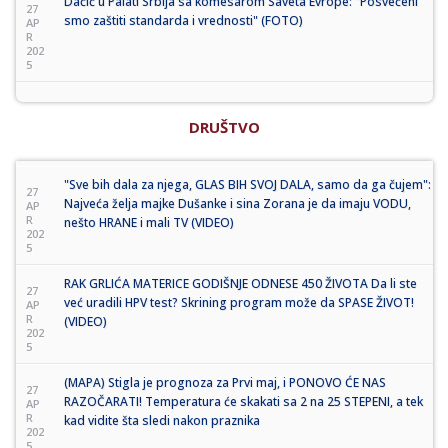
Dačić u Palati Srbija sa komesarom Saveta Evrope: "Posvećeni
27
smo zaštiti standarda i vrednosti" (FOTO)
AP
R
202
5
DRUŠTVO
"Sve bih dala za njega, GLAS BIH SVOJ DALA, samo da ga čujem":
27
Najveća želja majke Dušanke i sina Zorana je da imaju VODU,
AP
R
nešto HRANE i mali TV (VIDEO)
202
5
RAK GRLIĆA MATERICE GODIŠNJE ODNESE 450 ŽIVOTA Da li ste
27
već uradili HPV test? Skrining program može da SPASE ŽIVOT!
AP
R
(VIDEO)
202
5
(MAPA) Stigla je prognoza za Prvi maj, i PONOVO ĆE NAS
27
RAZOČARATI! Temperatura će skakati sa 2 na 25 STEPENI, a tek
AP
R
kad vidite šta sledi nakon praznika
202
5