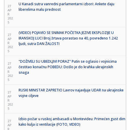
U Kanadi sutra vanredni parlamentarni izbori: Ankete daju
27
liberelima malu prednost
AP
R
202
5
(VIDEO) POJAVIO SE SNIMAK POČETKA JEZIVE EKSPLOZIJE U
27
IRANSKOJ LUCI Broj žrtava porastao na 40, povređeno 1.242
AP
R
ljudi, sutra DAN ŽALOSTI
202
5
"DOŽIVELI SU UBEDLJIVI PORAZ" Putin se oglasio i vojnicima
27
čestitao konačnu POBEDU: Došlo je do krahka ukrajinskih
AP
R
snaga
202
5
RUSKI MINISTAR ZAPRETIO Lavrov najavljuje UDAR na ukrajinske
27
vojne ciljeve
AP
R
202
5
Izbio požar u ruskoj ambasadi u Montevideu: Primećen gust dim
27
kako kulja iz ventilacije (FOTO, VIDEO)
AP
R